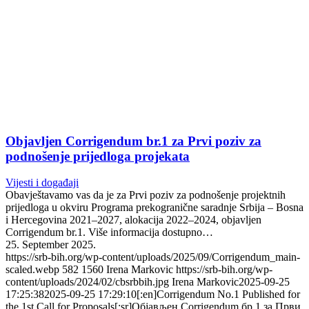
Objavljen Corrigendum br.1 za Prvi poziv za
podnošenje prijedloga projekata
Vijesti i događaji
Obavještavamo vas da je za Prvi poziv za podnošenje projektnih
prijedloga u okviru Programa prekogranične saradnje Srbija – Bosna
i Hercegovina 2021–2027, alokacija 2022–2024, objavljen
Corrigendum br.1. Više informacija dostupno…
25. September 2025.
https://srb-bih.org/wp-content/uploads/2025/09/Corrigendum_main-
scaled.webp
582
1560
Irena Markovic
https://srb-bih.org/wp-
content/uploads/2024/02/cbsrbbih.jpg
Irena Markovic
2025-09-25
17:25:38
2025-09-25 17:29:10
[:en]Corrigendum No.1 Published for
the 1st Call for Proposals[:sr]Објављен Corrigendum бр.1 за Први