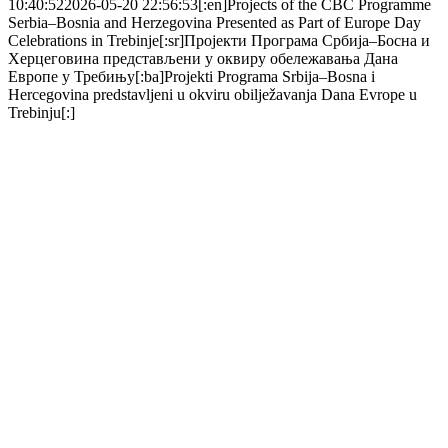
10:40:52
2026-05-20 22:56:53
[:en]Projects of the CBC Programme
Serbia–Bosnia and Herzegovina Presented as Part of Europe Day
Celebrations in Trebinje[:sr]Пројекти Програма Србија–Босна и
Херцеговина представљени у оквиру обележавања Дана
Европе у Требињу[:ba]Projekti Programa Srbija–Bosna i
Hercegovina predstavljeni u okviru obilježavanja Dana Evrope u
Trebinju[:]