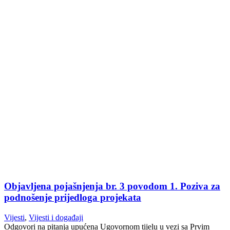
Objavljena pojašnjenja br. 3 povodom 1. Poziva za
podnošenje prijedloga projekata
Vijesti
,
Vijesti i događaji
Odgovori na pitanja upućena Ugovornom tijelu u vezi sa Prvim