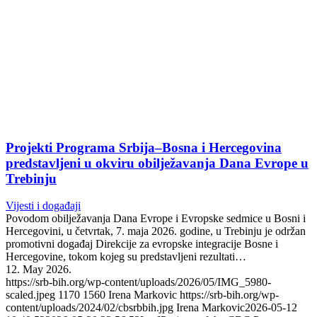
Projekti Programa Srbija–Bosna i Hercegovina
predstavljeni u okviru obilježavanja Dana Evrope u
Trebinju
Vijesti i događaji
Povodom obilježavanja Dana Evrope i Evropske sedmice u Bosni i
Hercegovini, u četvrtak, 7. maja 2026. godine, u Trebinju je održan
promotivni događaj Direkcije za evropske integracije Bosne i
Hercegovine, tokom kojeg su predstavljeni rezultati…
12. May 2026.
https://srb-bih.org/wp-content/uploads/2026/05/IMG_5980-
scaled.jpeg
1170
1560
Irena Markovic
https://srb-bih.org/wp-
content/uploads/2024/02/cbsrbbih.jpg
Irena Markovic
2026-05-12