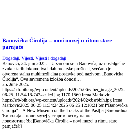
Banovićka Ćirolija – novi muzej u ritmu stare
parnjače
Događaji
,
Vijesti
,
Vijesti i događaji
Banovići, 24. juni 2025. – U samom srcu Banovića, uz nostalgične
zvuke starih lokomotiva i dah rudarske prošlosti, svečano je
otvorena stalna multimedijalna postavka pod nazivom „Banovićka
Ćirolija“. Ova savremena izložba donosi…
25. June 2025.
https://srb-bih.org/wp-content/uploads/2025/06/viber_image_2025-
06-25_11-54-18-742-scaled.jpg
1170
1560
Irena Markovic
https://srb-bih.org/wp-content/uploads/2024/02/cbsrbbih.jpg
Irena
Markovic
2025-06-25 11:34:24
2025-06-25 12:10:21
[:en]“Banovićka
Ćirolija” – A New Museum on the Tracks of the Past[:sr]Бановићка
Ћиролија – нови музеј у старом ритму парне
локомотиве[:ba]Banovićka Ćirolija – novi muzej u ritmu stare
parnjače[:]