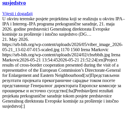
susjedstvo
Vijesti i događaji
U okviru terenske posjete projektima koji se realizuju u okviru IPA–
IPA i Interreg–IPA programa prekogranične saradnje, 21. maja
2026. godine predstavnici Generalnog direktorata Evropske
komisije za proširenje i istočno susjedstvo (DG…
21. May 2026.
https://srb-bih.org/wp-content/uploads/2026/05/viber_image_2026-
05-21_13-02-07-015-scaled.jpg
1170
1560
Irena Markovic
https://srb-bih.org/wp-content/uploads/2024/02/cbsrbbih.jpg
Irena
Markovic
2026-05-21 13:54:45
2026-05-21 21:52:24
[:en]Project
results of cross-border cooperation presented during the visit of a
representative of the European Commission’s Directorate-General
for Enlargement and Eastern Neighbourhood[:sr]Представљени
резултати пројеката прекограничне сарадње током посете
представнице Генералног директората Европске комисије за
проширење и источно суседство[:ba]Predstavljeni rezultati
projekata prekogranične saradnje tokom posjete predstavnice
Generalnog direktorata Evropske komisije za proširenje i istočno
susjedstvo[:]