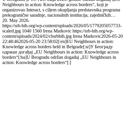
Neighbours in action: Knowledge across borders“, koji je
organizovao Interact, s ciljem okupljanja predstavnika programa
prekogranične saradnje, nacionalnih institucija, zajedničkih…
20. May 2026.
https://srb-bih.org/wp-content/uploads/2026/05/1779205057733-
scaled.jpg
1040
1560
Irena Markovic
https://srb-bih.org/wp-
content/uploads/2024/02/cbsrbbih.jpg
Irena Markovic
2026-05-20
22:48:46
2026-05-20 23:58:02
[:en]EU Neighbours in action:
Knowledge across borders held in Belgrade[:sr]У Београду
одржан догађај „EU Neighbours in action: Knowledge across
borders“[:ba]U Beogradu održan događaj „EU Neighbours in
action: Knowledge across borders“[:]