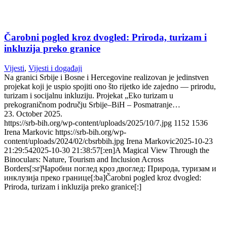
Čarobni pogled kroz dvogled: Priroda, turizam i
inkluzija preko granice
Vijesti
,
Vijesti i događaji
Na granici Srbije i Bosne i Hercegovine realizovan je jedinstven
projekat koji je uspio spojiti ono što rijetko ide zajedno — prirodu,
turizam i socijalnu inkluziju. Projekat „Eko turizam u
prekograničnom području Srbije–BiH – Posmatranje…
23. October 2025.
https://srb-bih.org/wp-content/uploads/2025/10/7.jpg
1152
1536
Irena Markovic
https://srb-bih.org/wp-
content/uploads/2024/02/cbsrbbih.jpg
Irena Markovic
2025-10-23
21:29:54
2025-10-30 21:38:57
[:en]A Magical View Through the
Binoculars: Nature, Tourism and Inclusion Across
Borders[:sr]Чаробни поглед кроз двоглед: Природа, туризам и
инклузија преко границе[:ba]Čarobni pogled kroz dvogled:
Priroda, turizam i inkluzija preko granice[:]