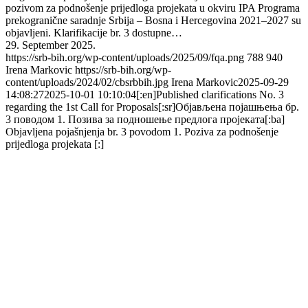
pozivom za podnošenje prijedloga projekata u okviru IPA Programa
prekogranične saradnje Srbija – Bosna i Hercegovina 2021–2027 su
objavljeni. Klarifikacije br. 3 dostupne…
29. September 2025.
https://srb-bih.org/wp-content/uploads/2025/09/fqa.png
788
940
Irena Markovic
https://srb-bih.org/wp-
content/uploads/2024/02/cbsrbbih.jpg
Irena Markovic
2025-09-29
14:08:27
2025-10-01 10:10:04
[:en]Published clarifications No. 3
regarding the 1st Call for Proposals[:sr]Објављена појашњења бр.
3 поводом 1. Позива за подношење предлога пројеката[:ba]
Objavljena pojašnjenja br. 3 povodom 1. Poziva za podnošenje
prijedloga projekata [:]