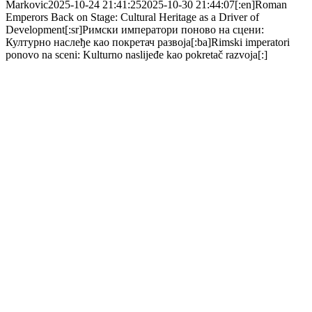
Markovic
2025-10-24 21:41:25
2025-10-30 21:44:07
[:en]Roman
Emperors Back on Stage: Cultural Heritage as a Driver of
Development[:sr]Римски императори поново на сцени:
Културно наслеђе као покретач развоја[:ba]Rimski imperatori
ponovo na sceni: Kulturno naslijeđe kao pokretač razvoja[:]