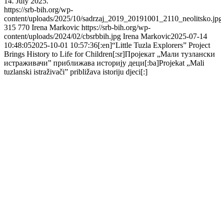
14. July 2025.
https://srb-bih.org/wp-
content/uploads/2025/10/sadrzaj_2019_20191001_2110_neolitsko.jp
315
770
Irena Markovic
https://srb-bih.org/wp-
content/uploads/2024/02/cbsrbbih.jpg
Irena Markovic
2025-07-14
10:48:05
2025-10-01 10:57:36
[:en]“Little Tuzla Explorers” Project
Brings History to Life for Children[:sr]Пројекат „Мали тузлански
истраживачи” приближава историју деци[:ba]Projekat „Mali
tuzlanski istraživači” približava istoriju djeci[:]