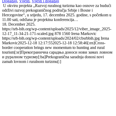
Događaji
,
Vijesti
,
Vijesti i događaji
U okviru projekta „Razvoj ruralnog turizma kao osnove za budući
održivi razvoj prekograničnog područja Srbije i Bosne i
Hercegovine“, u srijedu, 17. decembra 2025. godine, s početkom u
11.00 sati, održana je projektna konferencija…
18. December 2025.
https://srb-bih.org/wp-content/uploads/2025/12/viber_image_2025-
12-17_11-34-21-171-scaled.jpg
878
1560
Irena Markovic
https://srb-bih.org/wp-content/uploads/2024/02/cbsrbbih.jpg
Irena
Markovic
2025-12-18 12:17:55
2025-12-18 12:58:46
[:en]Cross-
border cooperation brings new momentum to hunting and rural
tourism[:sr]Прекогранична сарадња доноси нови замах ловном
и руралном туризму[:ba]Prekogranična saradnja donosi novi
zamah lovnom i ruralnom turizmu[:]