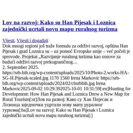
Lov na razvoj: Kako su Han Pijesak i Loznica
zajednički ucrtali novu mapu ruralnog turizma
Vijesti
,
Vijesti i događaji
Dok mnogi regioni još traže formulu za održivi razvoj, opština Han
Pijesak i grad Loznica su – uz pomoć Evropske unije – već počeli je
sprovode. Projekat „Razvijanje ruralnog turizma kao osnove za
budući održivi razvoj prekograničnog…
2. September 2025.
https://srb-bih.org/wp-content/uploads/2025/10/Photo-2.works-HA-
SG-H.Pijesak-scaled.jpg
1170
1560
Irena Markovic
https://srb-
bih.org/wp-content/uploads/2024/02/cbsrbbih.jpg
Irena
Markovic
2025-09-02 10:29:39
2025-10-01 10:31:59
[:en]Hunting for
Development: How Han Pijesak and Loznica Drew a New Map for
Rural Tourism[:sr]Лов на развој: Како су Хан Пијесак и
Лозница заједнички уцртали нову мапу руралног
туризма[:ba]Lov na razvoj: Kako su Han Pijesak i Loznica
zajednički ucrtali novu mapu ruralnog turizma[:]