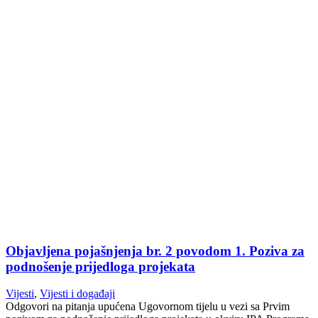
Objavljena pojašnjenja br. 2 povodom 1. Poziva za
podnošenje prijedloga projekata
Vijesti
,
Vijesti i događaji
Odgovori na pitanja upućena Ugovornom tijelu u vezi sa Prvim