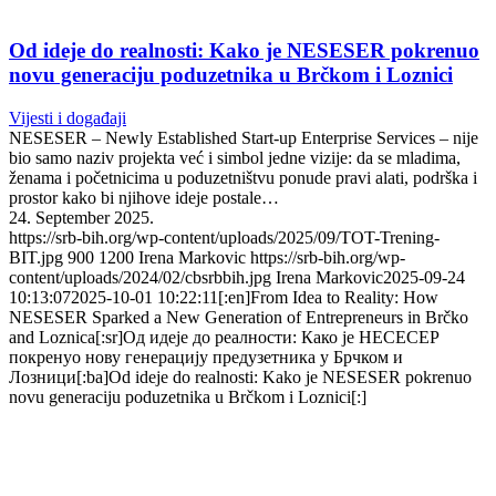
Od ideje do realnosti: Kako je NESESER pokrenuo
novu generaciju poduzetnika u Brčkom i Loznici
Vijesti i događaji
NESESER – Newly Established Start-up Enterprise Services – nije
bio samo naziv projekta već i simbol jedne vizije: da se mladima,
ženama i početnicima u poduzetništvu ponude pravi alati, podrška i
prostor kako bi njihove ideje postale…
24. September 2025.
https://srb-bih.org/wp-content/uploads/2025/09/TOT-Trening-
BIT.jpg
900
1200
Irena Markovic
https://srb-bih.org/wp-
content/uploads/2024/02/cbsrbbih.jpg
Irena Markovic
2025-09-24
10:13:07
2025-10-01 10:22:11
[:en]From Idea to Reality: How
NESESER Sparked a New Generation of Entrepreneurs in Brčko
and Loznica[:sr]Од идеје до реалности: Како је НЕСЕСЕР
покренуо нову генерацију предузетника у Брчком и
Лозници[:ba]Od ideje do realnosti: Kako je NESESER pokrenuo
novu generaciju poduzetnika u Brčkom i Loznici[:]