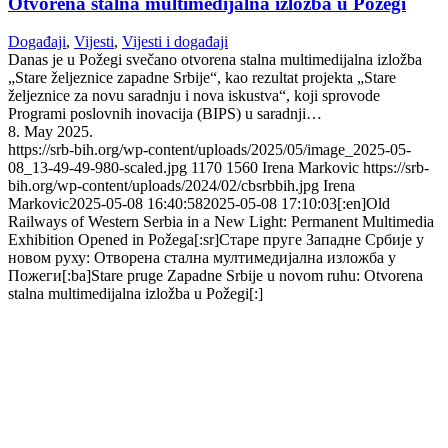
Otvorena stalna multimedijalna izložba u Požegi
Događaji
,
Vijesti
,
Vijesti i događaji
Danas je u Požegi svečano otvorena stalna multimedijalna izložba
„Stare željeznice zapadne Srbije“, kao rezultat projekta „Stare
željeznice za novu saradnju i nova iskustva“, koji sprovode
Programi poslovnih inovacija (BIPS) u saradnji…
8. May 2025.
https://srb-bih.org/wp-content/uploads/2025/05/image_2025-05-
08_13-49-49-980-scaled.jpg
1170
1560
Irena Markovic
https://srb-
bih.org/wp-content/uploads/2024/02/cbsrbbih.jpg
Irena
Markovic
2025-05-08 16:40:58
2025-05-08 17:10:03
[:en]Old
Railways of Western Serbia in a New Light: Permanent Multimedia
Exhibition Opened in Požega[:sr]Старе пруге Западне Србије у
новом руху: Отворена стална мултимедијална изложба у
Пожеги[:ba]Stare pruge Zapadne Srbije u novom ruhu: Otvorena
stalna multimedijalna izložba u Požegi[:]