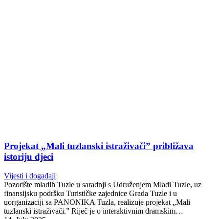
Projekat „Mali tuzlanski istraživači” približava
istoriju djeci
Vijesti i događaji
Pozorište mladih Tuzle u saradnji s Udruženjem Mladi Tuzle, uz
finansijsku podršku Turističke zajednice Grada Tuzle i u
uorganizaciji sa PANONIKA Tuzla, realizuje projekat „Mali
tuzlanski istraživači.” Riječ je o interaktivnim dramskim…