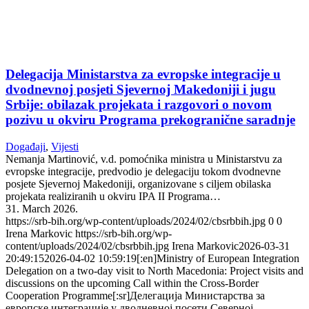
Delegacija Ministarstva za evropske integracije u
dvodnevnoj posjeti Sjevernoj Makedoniji i jugu
Srbije: obilazak projekata i razgovori o novom
pozivu u okviru Programa prekogranične saradnje
Događaji
,
Vijesti
Nemanja Martinović, v.d. pomoćnika ministra u Ministarstvu za
evropske integracije, predvodio je delegaciju tokom dvodnevne
posjete Sjevernoj Makedoniji, organizovane s ciljem obilaska
projekata realiziranih u okviru IPA II Programa…
31. March 2026.
https://srb-bih.org/wp-content/uploads/2024/02/cbsrbbih.jpg
0
0
Irena Markovic
https://srb-bih.org/wp-
content/uploads/2024/02/cbsrbbih.jpg
Irena Markovic
2026-03-31
20:49:15
2026-04-02 10:59:19
[:en]Ministry of European Integration
Delegation on a two-day visit to North Macedonia: Project visits and
discussions on the upcoming Call within the Cross-Border
Cooperation Programme[:sr]Делегација Министарства за
европске интеграције у дводневној посети Северној