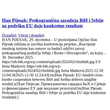
Han Pijesak: Prekogranična saradnja BiH i Srbije
uz podršku EU daje konkretne rezultate
Događaji
,
Vijesti i događaji
HAN PIJESAK, 29. decembra – U prostorijama Općine Han
Pijesak održana je završna konferencija projekta „Razvijanje
ruralnog turizma kao osnove za budući održivi razvoj
prekograničnog područja Srbije i Bosne i Hercegovine“, na kojoj…
30. December 2025.
https://srb-bih.org/wp-content/uploads/2024/02/cbsrbbih.jpg
0
0
Irena Markovic
https://srb-bih.org/wp-
content/uploads/2024/02/cbsrbbih.jpg
Irena Markovic
2025-12-30
11:04:36
2025-12-30 11:24:43
[:en]Han Pijesak: EU-funded cross-
border cooperation between BiH and Serbia delivers tangible
results[:sr]Хан Пијесак: Прекогранична сарадња БиХ и Србије
уз финансирање ЕУ даје видљиве резултате[:ba]Han Pijesak:
Prekogranična saradnja BiH i Srbije uz podršku EU daje konkretne
rezultate[:]