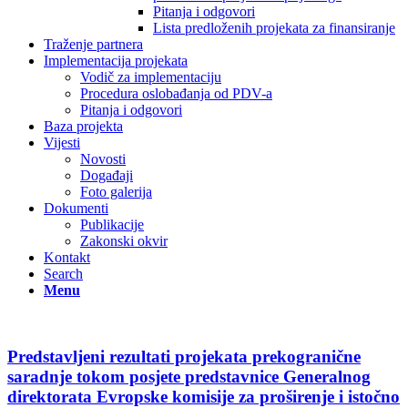
Pitanja i odgovori
Lista predloženih projekata za finansiranje
Traženje partnera
Implementacija projekata
Vodič za implementaciju
Procedura oslobađanja od PDV-a
Pitanja i odgovori
Baza projekta
Vijesti
Novosti
Događaji
Foto galerija
Dokumenti
Publikacije
Zakonski okvir
Kontakt
Search
Menu
Predstavljeni rezultati projekata prekogranične
saradnje tokom posjete predstavnice Generalnog
direktorata Evropske komisije za proširenje i istočno