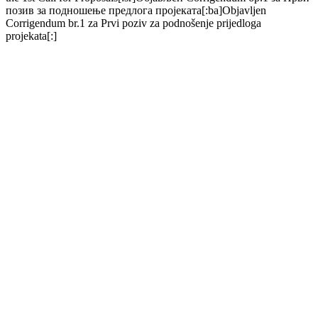
позив за подношење предлога пројеката[:ba]Objavljen
Corrigendum br.1 za Prvi poziv za podnošenje prijedloga
projekata[:]