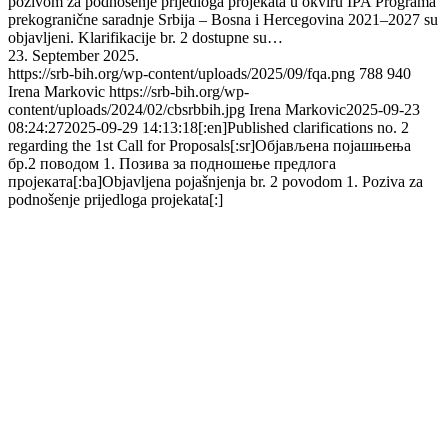
pozivom za podnošenje prijedloga projekata u okviru IPA Programa
prekogranične saradnje Srbija – Bosna i Hercegovina 2021–2027 su
objavljeni. Klarifikacije br. 2 dostupne su…
23. September 2025.
https://srb-bih.org/wp-content/uploads/2025/09/fqa.png
788
940
Irena Markovic
https://srb-bih.org/wp-
content/uploads/2024/02/cbsrbbih.jpg
Irena Markovic
2025-09-23
08:24:27
2025-09-29 14:13:18
[:en]Published clarifications no. 2
regarding the 1st Call for Proposals[:sr]Објављена појашњења
бр.2 поводом 1. Позива за подношење предлога
пројеката[:ba]Objavljena pojašnjenja br. 2 povodom 1. Poziva za
podnošenje prijedloga projekata[:]