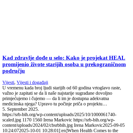
Kad zdravlje dođe u selo: Kako je projekat HEAL
promijenio živote starijih osoba u prekograničnom
području
Vijesti
,
Vijesti i događaji
U vremenu kada broj ljudi starijih od 60 godina vrtoglavo raste,
važno je zapitati se da li naše najstarije sugrađane dovoljno
primjećujemo i čujemo — da li im je dostupna adekvatna
medicinska njega? Upravo tu počinje priča o projektu…
5. September 2025.
https://srb-bih.org/wp-content/uploads/2025/10/1000061740-
scaled.jpg
1170
1560
Irena Markovic
https://srb-bih.org/wp-
content/uploads/2024/02/cbsrbbih.jpg
Irena Markovic
2025-09-05
10:24:07
2025-10-01 10:28:01
[:en]When Health Comes to the