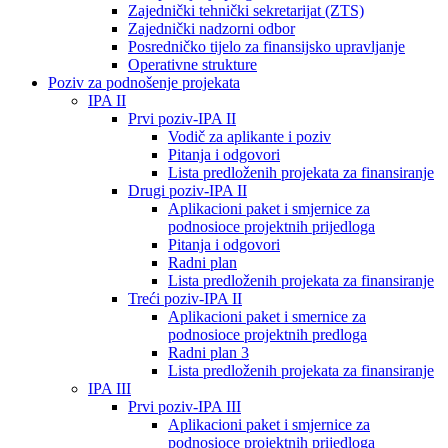
Zajednički tehnički sekretarijat (ZTS)
Zajednički nadzorni odbor
Posredničko tijelo za finansijsko upravljanje
Operativne strukture
Poziv za podnošenje projekata
IPA II
Prvi poziv-IPA II
Vodič za aplikante i poziv
Pitanja i odgovori
Lista predloženih projekata za finansiranje
Drugi poziv-IPA II
Aplikacioni paket i smjernice za
podnosioce projektnih prijedloga
Pitanja i odgovori
Radni plan
Lista predloženih projekata za finansiranje
Treći poziv-IPA II
Aplikacioni paket i smernice za
podnosioce projektnih predloga
Radni plan 3
Lista predloženih projekata za finansiranje
IPA III
Prvi poziv-IPA III
Aplikacioni paket i smjernice za
podnosioce projektnih prijedloga