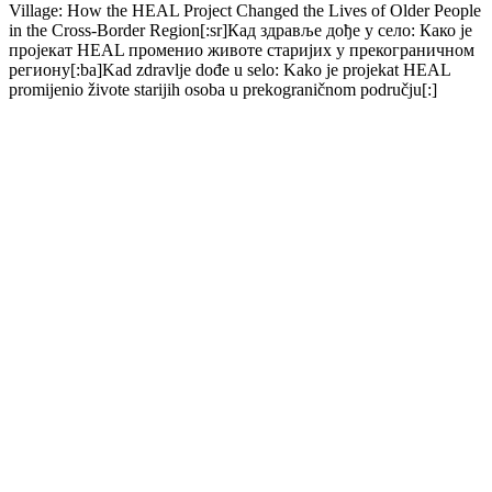
Village: How the HEAL Project Changed the Lives of Older People
in the Cross-Border Region[:sr]Кад здравље дође у село: Како је
пројекат HEAL променио животе старијих у прекограничном
региону[:ba]Kad zdravlje dođe u selo: Kako je projekat HEAL
promijenio živote starijih osoba u prekograničnom području[:]