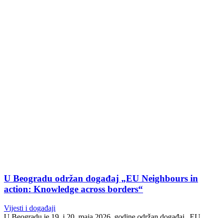
U Beogradu održan događaj „EU Neighbours in
action: Knowledge across borders“
Vijesti i događaji
U Beogradu je 19. i 20. maja 2026. godine održan događaj „EU