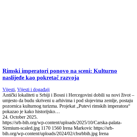
Rimski imperatori ponovo na sceni: Kulturno
naslijeđe kao pokretač razvoja
Vijesti
,
Vijesti i događaji
Antički lokaliteti u Srbiji i Bosni i Hercegovini dobili su novi život –
umjesto da budu skriveni u arhivima i pod slojevima zemlje, postaju
pozornica kulturnog turizma. Projekat „Putevi rimskih imperatora“
pokazao je kako historijsko…
24. October 2025.
https://srb-bih.org/wp-content/uploads/2025/10/Carska-palata-
Sirmium-scaled.jpg
1170
1560
Irena Markovic
https://srb-
bih.org/wp-content/uploads/2024/02/cbsrbbih.jpg
Irena