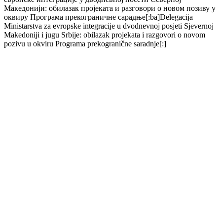
Македонији: обилазак пројеката и разговори о новом позиву у
оквиру Програма прекограничне сарадње[:ba]Delegacija
Ministarstva za evropske integracije u dvodnevnoj posjeti Sjevernoj
Makedoniji i jugu Srbije: obilazak projekata i razgovori o novom
pozivu u okviru Programa prekogranične saradnje[:]