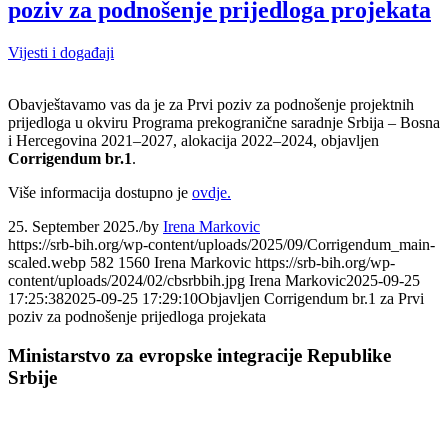
poziv za podnošenje prijedloga projekata
Vijesti i događaji
Obavještavamo vas da je za Prvi poziv za podnošenje projektnih
prijedloga u okviru Programa prekogranične saradnje Srbija – Bosna
i Hercegovina 2021–2027, alokacija 2022–2024, objavljen
Corrigendum br.1
.
Više informacija dostupno je
ovdje.
25. September 2025.
/
by
Irena Markovic
https://srb-bih.org/wp-content/uploads/2025/09/Corrigendum_main-
scaled.webp
582
1560
Irena Markovic
https://srb-bih.org/wp-
content/uploads/2024/02/cbsrbbih.jpg
Irena Markovic
2025-09-25
17:25:38
2025-09-25 17:29:10
Objavljen Corrigendum br.1 za Prvi
poziv za podnošenje prijedloga projekata
Ministarstvo za evropske integracije Republike
Srbije