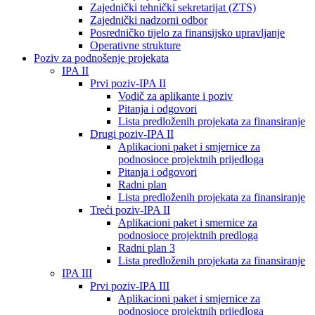
Zajednički tehnički sekretarijat (ZTS)
Zajednički nadzorni odbor
Posredničko tijelo za finansijsko upravljanje
Operativne strukture
Poziv za podnošenje projekata
IPA II
Prvi poziv-IPA II
Vodič za aplikante i poziv
Pitanja i odgovori
Lista predloženih projekata za finansiranje
Drugi poziv-IPA II
Aplikacioni paket i smjernice za
podnosioce projektnih prijedloga
Pitanja i odgovori
Radni plan
Lista predloženih projekata za finansiranje
Treći poziv-IPA II
Aplikacioni paket i smernice za
podnosioce projektnih predloga
Radni plan 3
Lista predloženih projekata za finansiranje
IPA III
Prvi poziv-IPA III
Aplikacioni paket i smjernice za
podnosioce projektnih prijedloga