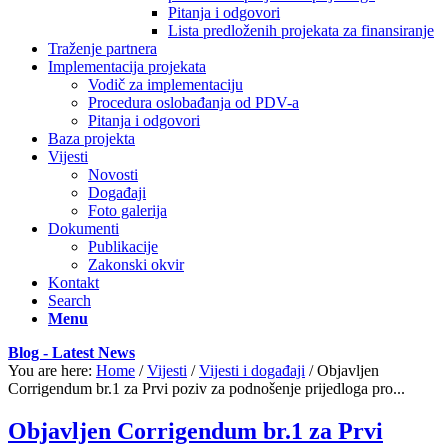
Pitanja i odgovori
Lista predloženih projekata za finansiranje
Traženje partnera
Implementacija projekata
Vodič za implementaciju
Procedura oslobađanja od PDV-a
Pitanja i odgovori
Baza projekta
Vijesti
Novosti
Događaji
Foto galerija
Dokumenti
Publikacije
Zakonski okvir
Kontakt
Search
Menu
Blog - Latest News
You are here:
Home
/
Vijesti
/
Vijesti i događaji
/
Objavljen
Corrigendum br.1 za Prvi poziv za podnošenje prijedloga pro...
Objavljen Corrigendum br.1 za Prvi