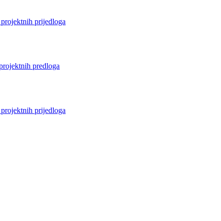
projektnih prijedloga
projektnih predloga
projektnih prijedloga