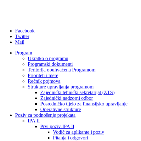
Facebook
Twitter
Mail
Program
Ukratko o programu
Programski dokumenti
Teritorija obuhvaćena Programom
Prioriteti i mere
Rečnik pojmova
Strukture upravljanja programom
Zajednički tehnički sekretarijat (ZTS)
Zajednički nadzorni odbor
Posredničko tijelo za finansijsko upravljanje
Operativne strukture
Poziv za podnošenje projekata
IPA II
Prvi poziv-IPA II
Vodič za aplikante i poziv
Pitanja i odgovori