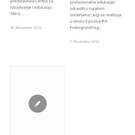
predstavnica Centra za
profesionalne edukacije
istraživanje i edukaciju
odraslih u ruralnim
TIM iz…
sredinama“, koji se realizuje
u okviru II poziva IPA
Prekograničnog…
28. November 2013.
7. November 2013.