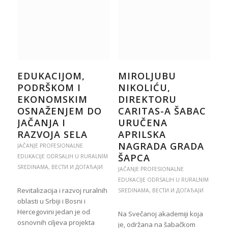
EDUKACIJOM,
MIROLJUBU
PODRŠKOM I
NIKOLIĆU,
EKONOMSKIM
DIREKTORU
OSNAŽENJEM DO
CARITAS-A ŠABAC
JAČANJA I
URUČENA
RAZVOJA SELA
APRILSKA
NAGRADA GRADA
JAČANJE PROFESIONALNE
ŠAPCA
EDUKACIJE ODRSALIH U RURALNIM
SREDINAMA
,
ВЕСТИ И ДОГАЂАЈИ
JAČANJE PROFESIONALNE
EDUKACIJE ODRSALIH U RURALNIM
Revitalizacija i razvoj ruralnih
SREDINAMA
,
ВЕСТИ И ДОГАЂАЈИ
oblasti u Srbiji i Bosni i
Hercegovini jedan je od
Na Svečanoj akademiji koja
osnovnih ciljeva projekta
je, održana na šabačkom