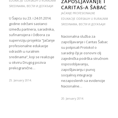
ZAPOŠLJAVANJE I
EDUKACIJE ODRSALIH U RURALNIM
SREDINAMA
,
ВЕСТИ И ДОГАЂАЈИ
CARITAS-A ŠABAC
JAČANJE PROFESIONALNE
U Šapcu su 23. i 24.01.2014.
EDUKACIJE ODRSALIH U RURALNIM
godine održani sastanci
SREDINAMA
,
ВЕСТИ И ДОГАЂАЈИ
između partnera, saradnika,
sufinansijera i Odbora za
Nacionalna služba za
superviziju projekta "Jačanje
zapošljavanje i Caritas Šabac
profesionalne edukacije
su potpisali Protokol o
odraslih u ruralnim
saradnji čiji je osnovni cilj
sredinama“, koji se realizuje
zajednička podrška stručnom
u okviru Drugog poziva
osposobljavanju,
prekogranične…
zapošljavanju i punoj
socijalnoj integraciji
nezaposlenih sa evidencije
25. January 2014.
Nacionalne…
20. January 2014.