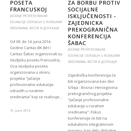
POSETA
ZA BORBU PROTIV
FRANCUSKOJ
SOCIJALNE
ISKLJUČENOSTI -
JAČANJE PROFESIONALNE
ZAJEDNICKA
EDUKACIJE ODRSALIH U RURALNIM
SREDINAMA
,
ВЕСТИ И ДОГАЂАЈИ
PREKOGRANIČNA
KONFERENCIJA
Od 09. do 14. juna 2014.
ŠABAC
Godine Caritas BK BiH I
JAČANJE PROFESIONALNE
Caritas Šabac organizovali su
EDUKACIJE ODRSALIH U RURALNIM
studijsku posetu Francuskoj .
SREDINAMA
,
ВЕСТИ И ДОГАЂАЈИ
Ova studijska poseta
organizovana u okviru
Zajednička konferencija će
projekta "Jačanje
biti organizovana kao deo
profesionalne edukacije
Srbija - Bosna i Hercegovina
odraslih u ruralnim
prekograničnog projekta
sredinama“ koji se realizuje…
"Jačanje profesionalne
edukacije u ruralnim
15. June 2014.
sredinama". Fokus
konferencije će biti na
edukativno integrativnom
procesu, kao delu globalne…