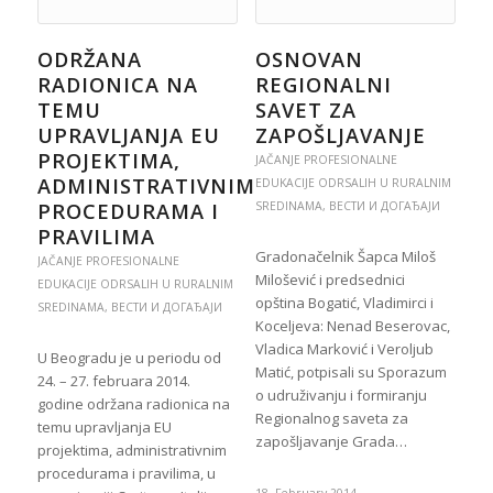
ODRŽANA
OSNOVAN
RADIONICA NA
REGIONALNI
TEMU
SAVET ZA
UPRAVLJANJA EU
ZAPOŠLJAVANJE
PROJEKTIMA,
JAČANJE PROFESIONALNE
ADMINISTRATIVNIM
EDUKACIJE ODRSALIH U RURALNIM
PROCEDURAMA I
SREDINAMA
,
ВЕСТИ И ДОГАЂАЈИ
PRAVILIMA
Gradonačelnik Šapca Miloš
JAČANJE PROFESIONALNE
Milošević i predsednici
EDUKACIJE ODRSALIH U RURALNIM
opština Bogatić, Vladimirci i
SREDINAMA
,
ВЕСТИ И ДОГАЂАЈИ
Koceljeva: Nenad Beserovac,
Vladica Marković i Veroljub
U Beogradu je u periodu od
Matić, potpisali su Sporazum
24. – 27. februara 2014.
o udruživanju i formiranju
godine održana radionica na
Regionalnog saveta za
temu upravljanja EU
zapošljavanje Grada…
projektima, administrativnim
procedurama i pravilima, u