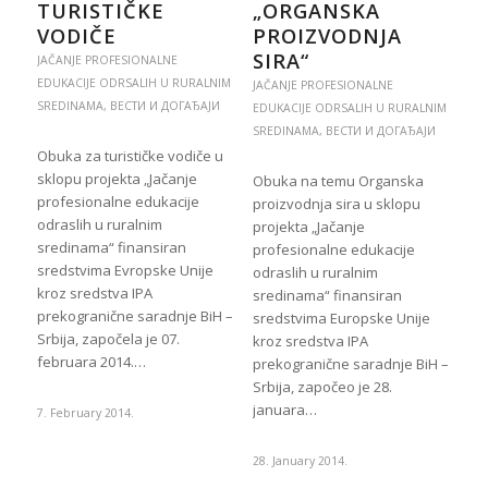
TURISTIČKE
„ORGANSKA
VODIČE
PROIZVODNJA
SIRA“
JAČANJE PROFESIONALNE
EDUKACIJE ODRSALIH U RURALNIM
JAČANJE PROFESIONALNE
SREDINAMA
,
ВЕСТИ И ДОГАЂАЈИ
EDUKACIJE ODRSALIH U RURALNIM
SREDINAMA
,
ВЕСТИ И ДОГАЂАЈИ
Obuka za turističke vodiče u
sklopu projekta „Jačanje
Obuka na temu Organska
profesionalne edukacije
proizvodnja sira u sklopu
odraslih u ruralnim
projekta „Jačanje
sredinama“ finansiran
profesionalne edukacije
sredstvima Evropske Unije
odraslih u ruralnim
kroz sredstva IPA
sredinama“ finansiran
prekogranične saradnje BiH –
sredstvima Europske Unije
Srbija, započela je 07.
kroz sredstva IPA
februara 2014.…
prekogranične saradnje BiH –
Srbija, započeo je 28.
januara…
7. February 2014.
28. January 2014.