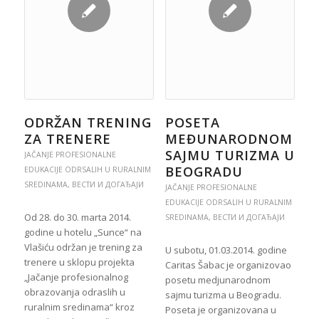
ODRŽAN TRENING
POSETA
ZA TRENERE
MEĐUNARODNOM
SAJMU TURIZMA U
JAČANJE PROFESIONALNE
BEOGRADU
EDUKACIJE ODRSALIH U RURALNIM
SREDINAMA
,
ВЕСТИ И ДОГАЂАЈИ
JAČANJE PROFESIONALNE
EDUKACIJE ODRSALIH U RURALNIM
Od 28. do 30. marta 2014.
SREDINAMA
,
ВЕСТИ И ДОГАЂАЈИ
godine u hotelu „Sunce“ na
Vlašiću održan je trening za
U subotu, 01.03.2014. godine
trenere u sklopu projekta
Caritas Šabac je organizovao
„Jačanje profesionalnog
posetu medjunarodnom
obrazovanja odraslih u
sajmu turizma u Beogradu.
ruralnim sredinama“ kroz
Poseta je organizovana u