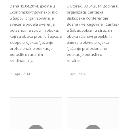
Dana 15.04.2014. godine u
U utorak, 08.04.2014. godine u
Ekonomsko-trgovinskoj školi
organizaciji Caritas-a
u Šapcu, organizovana je
Biskupske Konferencije
svečana podela uverenja
Bosne i Hercegovine i Caritas-
polaznicima stručnih obuka,
a Šabac polaznici stručnih
koji su obuku prošli u Šapcu, u
obuka i ćlanovi projektnih
sklopu projekta: "Jačanje
timova u okviru projekta
profesionalne edukacije
"Jačanje profesionalne
odraslih u ruralnim
edukacije odraslih u
sredinama“,…
ruralnim…
15. April 2014.
8. April 2014.