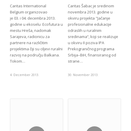
Caritas International
Caritas Šabac je sredinom
Belgium organizovao
novembra 2013. godine u
je 03. i 04. decembra 2013.
okviru projekta "Jačanje
godine u ekoselu Ecofutura u
profesionalne edukacije
mestu Hreša, nadomak
odraslih u ruralnim
Sarajeva, radionicu za
sredinama“, koji se realizuje
partnere na različitim
u okviru II poziva IPA
projektima čiji su ciljevi ruralni
Prekograničnog programa
razvoj na području Balkana.
Srbija–BiH, finansiranog od
Tokom…
strane…
4. December 2013.
30. November 2013.