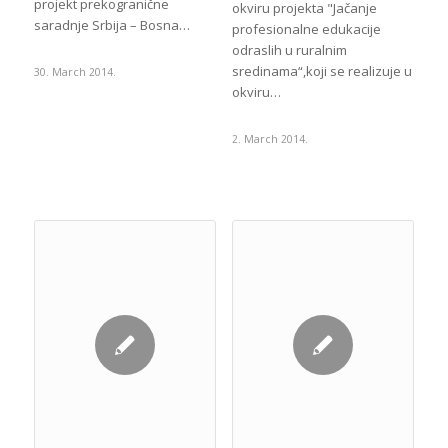
projekt prekogranične
okviru projekta "Jačanje
saradnje Srbija – Bosna…
profesionalne edukacije
odraslih u ruralnim
sredinama“,koji se realizuje u
30. March 2014.
okviru…
2. March 2014.