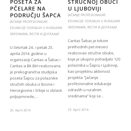
POSETA ZA
STRUČNOJ OBUCI
PČELARE NA
U LJUBOVIJI
PODRUČJU ŠAPCA
JAČANJE PROFESIONALNE
EDUKACIJE ODRSALIH U RURALNIM
JAČANJE PROFESIONALNE
SREDINAMA
,
ВЕСТИ И ДОГАЂАЈИ
EDUKACIJE ODRSALIH U RURALNIM
SREDINAMA
,
ВЕСТИ И ДОГАЂАЈИ
Caritas Šabac je tokom
prethodnih pet meseci
U četvrtak 24.. i petak 25.
realizovao stručne obuke,
aprila 2014. godine u
koje je ukupno pohadjalo 120
organizaciji Caritas-a Šabac i
polaznika u Šapcu i Ljuboviji,
Caritas-a BK BiH realizovana
kao projektnu aktivnost
je prekogranična studijska
projekta "Jačanje
poseta Šapcu za polaznike
profesionalne edukacije
stručnih obuka iz Bosne i
odraslih u ruralnim
Hercegovine i Srbije iz oblasti
sredinama“ koji se…
poljoprivrede,…
23. April 2014.
25. April 2014.