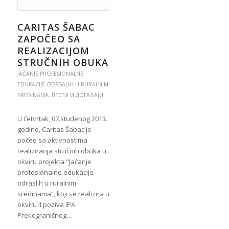
CARITAS ŠABAC
ZAPOČEO SA
REALIZACIJOM
STRUČNIH OBUKA
JAČANJE PROFESIONALNE
EDUKACIJE ODRSALIH U RURALNIM
SREDINAMA
,
ВЕСТИ И ДОГАЂАЈИ
U četvrtak, 07.studenog 2013.
godine, Caritas Šabac je
počeo sa aktivnostima
realiziranja stručnih obuka u
okviru projekta "Jačanje
profesionalne edukacije
odraslih u ruralnim
sredinama“, koji se realizira u
okviru II poziva IPA
Prekograničnog…