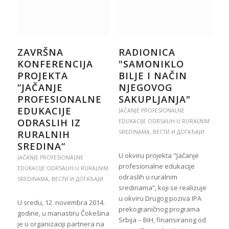
ZAVRŠNA
RADIONICA
KONFERENCIJA
"SAMONIKLO
PROJEKTA
BILJE I NAČIN
“JAČANJE
NJEGOVOG
PROFESIONALNE
SAKUPLJANJA"
EDUKACIJE
JAČANJE PROFESIONALNE
ODRASLIH IZ
EDUKACIJE ODRSALIH U RURALNIM
RURALNIH
SREDINAMA
,
ВЕСТИ И ДОГАЂАЈИ
SREDINA“
U okviru projekta "Jačanje
JAČANJE PROFESIONALNE
profesionalne edukacije
EDUKACIJE ODRSALIH U RURALNIM
odraslih u ruralnim
SREDINAMA
,
ВЕСТИ И ДОГАЂАЈИ
sredinama“, koji se realizuje
u okviru Drugog poziva IPA
U sredu, 12. novembra 2014.
prekograničnog programa
godine, u manastiru Čokešina
Srbija – BiH, finansiranog od
je u organizaciji partnera na