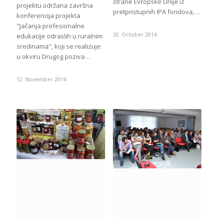
strane Evropske Unije iz
projektu održana završna
pretpristupnih IPA fondova,…
konferencija projekta
"Jačanja profesionalne
20. October 2014.
edukacije odraslih u ruralnim
sredinama", koji se realizuje
u okviru Drugog poziva…
12. November 2014.