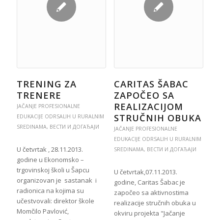
TRENING ZA
CARITAS ŠABAC
TRENERE
ZAPOČEO SA
REALIZACIJOM
JAČANJE PROFESIONALNE
STRUČNIH OBUKA
EDUKACIJE ODRSALIH U RURALNIM
SREDINAMA
,
ВЕСТИ И ДОГАЂАЈИ
JAČANJE PROFESIONALNE
EDUKACIJE ODRSALIH U RURALNIM
U četvrtak , 28.11.2013.
SREDINAMA
,
ВЕСТИ И ДОГАЂАЈИ
godine u Ekonomsko –
trgovinskoj školi u Šapcu
U četvrtak,07.11.2013.
organizovan je sastanak i
godine, Caritas Šabac je
radionica na kojima su
započeo sa aktivnostima
učestvovali: direktor škole
realizacije stručnih obuka u
Momčilo Pavlović,
okviru projekta "Jačanje