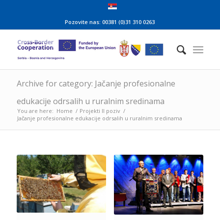
Pozovite nas: 00381 (0)31 310 0263
Archive for category: Jačanje profesionalne
edukacije odrsalih u ruralnim sredinama
You are here:
Home
/
Projekti II poziv
/
Jačanje profesionalne edukacije odrsalih u ruralnim sredinama