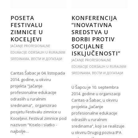
POSETA
KONFERENCIJA
FESTIVALU
“INOVATIVNA
ZIMNICE U
SREDSTVA U
KOCELJEVI
BORBI PROTIV
SOCIJALNE
JAČANJE PROFESIONALNE
ISKLJUČENOSTI”
EDUKACIJE ODRSALIH U RURALNIM
SREDINAMA
,
ВЕСТИ И ДОГАЂАЈИ
JAČANJE PROFESIONALNE
EDUKACIJE ODRSALIH U RURALNIM
Caritas Šabac je 04. listopada
SREDINAMA
,
ВЕСТИ И ДОГАЂАЈИ
2014. godine, u okviru
projekta "Jačanje
U Šapcu je 10. septembra
profesionalne edukacije
2014. godine u organizaciji
odraslih u ruralnim
Caritas-a Šabac, u okviru
sredinama“, organizirao
projekta „Jačanje
posjetu Festivalu zimnice u
profesionalne edukacije
Koceljevi. Festival zimnice pod
odraslih u ruralnim
nazivom "Kiselo i slatko -
sredinama“, koji se realizuje
najbolje…
u okviru Drugog poziva IPA