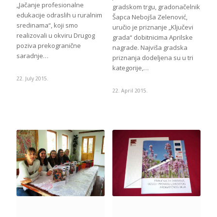
„Jačanje profesionalne
gradskom trgu, gradonačelnik
edukacije odraslih u ruralnim
Šapca Nebojša Zelenović,
sredinama“, koji smo
uručio je priznanje „Ključevi
realizovali u okviru Drugog
grada“ dobitnicima Aprilske
poziva prekogranične
nagrade. Najviša gradska
saradnje…
priznanja dodeljena su u tri
kategorije,…
22. July 2015.
22. April 2015.