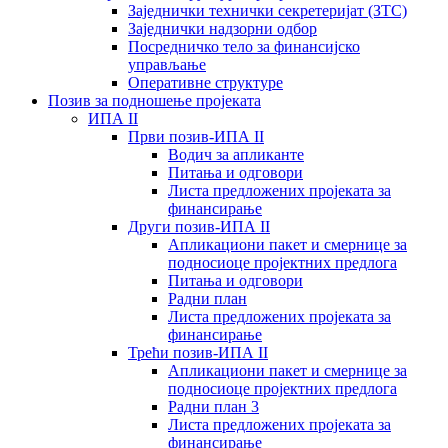
Заједнички технички секретеријат (ЗТС)
Заједнички надзорни одбор
Посредничко тело за финансијско
управљање
Oперативне структуре
Позив за подношење пројеката
ИПА II
Први позив-ИПА II
Водич за апликанте
Питања и одговори
Листа предложених пројеката за
финансирање
Други позив-ИПА II
Апликациони пакет и смернице за
подносиоце пројектних предлога
Питања и одговори
Радни план
Листа предложених пројеката за
финансирање
Трећи позив-ИПА II
Апликациони пакет и смернице за
подносиоце пројектних предлога
Радни план 3
Листа предложених пројеката за
финансирање