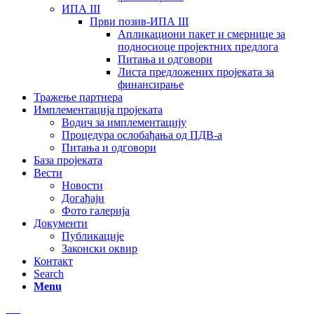
ИПА III
Први позив-ИПА III
Апликациони пакет и смернице за
подносиоце пројектних предлога
Питања и одговори
Листа предложених пројеката за
финансирање
Тражење партнера
Имплементација пројеката
Водич за имплементацију
Процедура ослобађања од ПДВ-а
Питања и одговори
База пројеката
Вести
Новости
Догађаји
Фото галерија
Документи
Публикације
Законски оквир
Контакт
Search
Menu