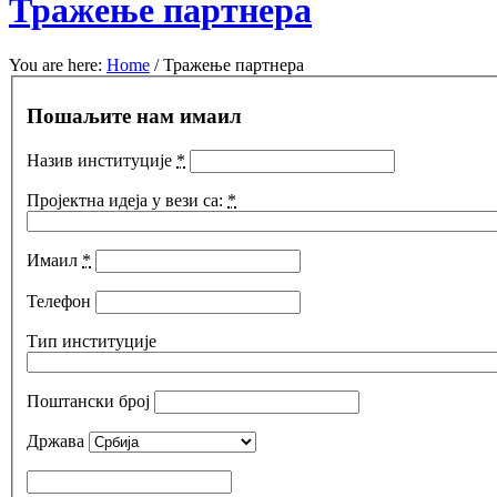
Тражење партнера
You are here:
Home
/
Тражење партнера
Пошаљите нам имаил
Назив институције
*
Пројектна идеја у вези са:
*
Имаил
*
Телефон
Тип институције
Поштански број
Држава