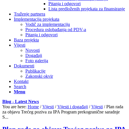
Pitanja i odgovori
Lista predloženih projekata za finansiranje
Traženje partnera
Implementacija projekata
Vodič za implementaciju
Procedura oslobađanja od PDV-a
Pitanja i odgovori
Baza projekta
Vijesti
Novosti
Događaji
Foto galerija
Dokumenti
Publikacije
Zakonski okvir
Kontakt
Search
Menu
Blog - Latest News
You are here:
Home
/
Vijesti
/
Vijesti i događaji
/
Vijesti
/
Plan rada
za objavu Trećeg poziva za IPA Program prekogranične saradnje
S...