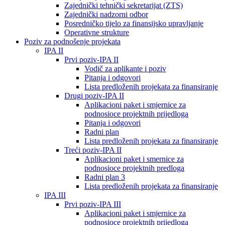
Zajednički tehnički sekretarijat (ZTS)
Zajednički nadzorni odbor
Posredničko tijelo za finansijsko upravljanje
Operativne strukture
Poziv za podnošenje projekata
IPA II
Prvi poziv-IPA II
Vodič za aplikante i poziv
Pitanja i odgovori
Lista predloženih projekata za finansiranje
Drugi poziv-IPA II
Aplikacioni paket i smjernice za
podnosioce projektnih prijedloga
Pitanja i odgovori
Radni plan
Lista predloženih projekata za finansiranje
Treći poziv-IPA II
Aplikacioni paket i smernice za
podnosioce projektnih predloga
Radni plan 3
Lista predloženih projekata za finansiranje
IPA III
Prvi poziv-IPA III
Aplikacioni paket i smjernice za
podnosioce projektnih prijedloga