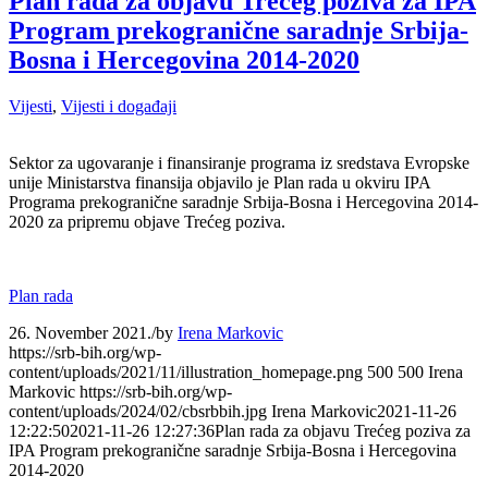
Plan rada za objavu Trećeg poziva za IPA
Program prekogranične saradnje Srbija-
Bosna i Hercegovina 2014-2020
Vijesti
,
Vijesti i događaji
Sektor za ugovaranje i finansiranje programa iz sredstava Evropske
unije Ministarstva finansija objavilo je Plan rada u okviru IPA
Programa prekogranične saradnje Srbija-Bosna i Hercegovina 2014-
2020 za pripremu objave Trećeg poziva.
Plan rada
26. November 2021.
/
by
Irena Markovic
https://srb-bih.org/wp-
content/uploads/2021/11/illustration_homepage.png
500
500
Irena
Markovic
https://srb-bih.org/wp-
content/uploads/2024/02/cbsrbbih.jpg
Irena Markovic
2021-11-26
12:22:50
2021-11-26 12:27:36
Plan rada za objavu Trećeg poziva za
IPA Program prekogranične saradnje Srbija-Bosna i Hercegovina
2014-2020