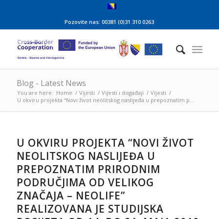
Pozovite nas: 00381 (0)31 310 0263
Blog - Latest News
You are here:
Home
/
Vijesti
/
Vijesti i događaji
/
Vijesti
/
U okviru projekta “Novi život neolitskog naslijeđa u prepoznatim p...
U OKVIRU PROJEKTA “NOVI ŽIVOT
NEOLITSKOG NASLIJEĐA U
PREPOZNATIM PRIRODNIM
PODRUČJIMA OD VELIKOG
ZNAČAJA – NEOLIFE”
REALIZOVANA JE STUDIJSKA