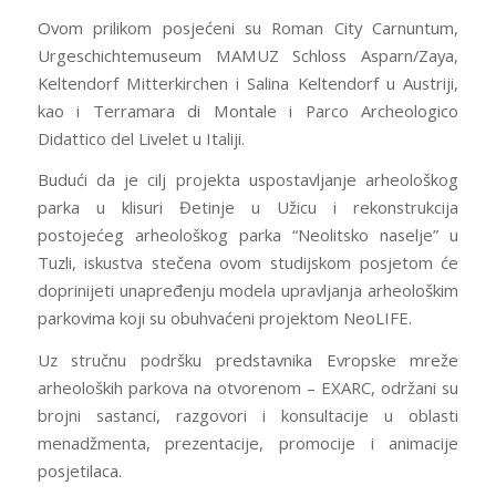
Ovom prilikom posjećeni su Roman City Carnuntum,
Urgeschichtemuseum MAMUZ Schloss Asparn/Zaya,
Keltendorf Mitterkirchen i Salina Keltendorf u Austriji,
kao i Terramara di Montale i Parco Archeologico
Didattico del Livelet u Italiji.
Budući da je cilj projekta uspostavljanje arheološkog
parka u klisuri Đetinje u Užicu i rekonstrukcija
postojećeg arheološkog parka “Neolitsko naselje” u
Tuzli, iskustva stečena ovom studijskom posjetom će
doprinijeti unapređenju modela upravljanja arheološkim
parkovima koji su obuhvaćeni projektom NeoLIFE.
Uz stručnu podršku predstavnika Evropske mreže
arheoloških parkova na otvorenom – EXARC, održani su
brojni sastanci, razgovori i konsultacije u oblasti
menadžmenta, prezentacije, promocije i animacije
posjetilaca.