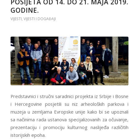
POSIJETA OD 14. DO 21. MAJA 2019.
GODINE.
VIJESTI
,
VIJESTI I DOGAĐAJI
Predstavnici i stručni saradnici projekta iz Srbije i Bosne
i Hercegovine posjetili su niz arheoloških parkova i
muzeja u zemljama Evropske unije kako bi se upoznali
sa načinima rada ustanova specijalizovanih za očuvanje,
prezentaciju i promociju kulturnog naslijeđa različitih
istorijskih epoha.