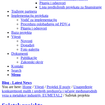
Pitanja i odgovori
Lista predloženih projekata za finansiranje
Traženje partnera
Implementacija projekata
Vodič za implementaciju
Procedura oslobađanja od PDV-a
Pitanja i odgovori
Baza projekta
Vijesti
Novosti
Događaji
Foto galerija
Dokumenti
Publikacije
Zakonski okvir
Kontakt
Search
Menu
Blog - Latest News
You are here:
Home
/
Vijesti
/
Projekti II poziv
/
Unapređenje
konkuretnosti malih i srednjih preduzeća i jačanje međunarodnih
veza u metalskoj industriji- EUMETAL2
/
Sažetak projekta