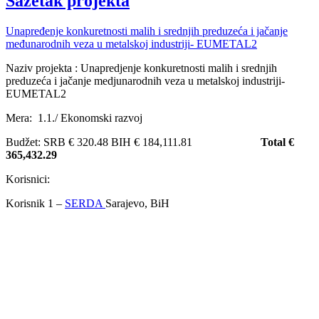
Sažetak projekta
Unapređenje konkuretnosti malih i srednjih preduzeća i jačanje
međunarodnih veza u metalskoj industriji- EUMETAL2
Naziv projekta : Unapredjenje konkuretnosti malih i srednjih
preduzeća i jačanje medjunarodnih veza u metalskoj industriji-
EUMETAL2
Mera: 1.1./ Ekonomski razvoj
Budžet: SRB € 320.48 BIH € 184,111.81
Total €
365,432.29
Korisnici:
Korisnik 1 –
SERDA
Sarajevo, BiH