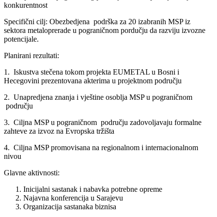
konkurentnost
Specifični cilj: Obezbedjena podrška za 20 izabranih MSP iz
sektora metaloprerade u pograničnom pordučju da razviju izvozne
potencijale.
Planirani rezultati:
1. Iskustva stečena tokom projekta EUMETAL u Bosni i
Hecegovini prezentovana akterima u projektnom području
2. Unapredjena znanja i vještine osoblja MSP u pograničnom
području
3. Ciljna MSP u pograničnom području zadovoljavaju formalne
zahteve za izvoz na Evropska tržišta
4. Ciljna MSP promovisana na regionalnom i internacionalnom
nivou
Glavne aktivnosti:
Inicijalni sastanak i nabavka potrebne opreme
Najavna konferencija u Sarajevu
Organizacija sastanaka biznisa