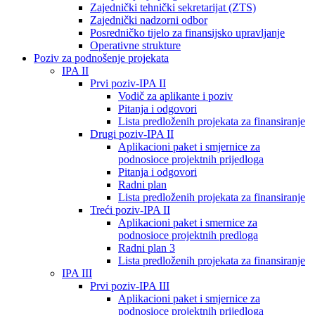
Zajednički tehnički sekretarijat (ZTS)
Zajednički nadzorni odbor
Posredničko tijelo za finansijsko upravljanje
Operativne strukture
Poziv za podnošenje projekata
IPA II
Prvi poziv-IPA II
Vodič za aplikante i poziv
Pitanja i odgovori
Lista predloženih projekata za finansiranje
Drugi poziv-IPA II
Aplikacioni paket i smjernice za
podnosioce projektnih prijedloga
Pitanja i odgovori
Radni plan
Lista predloženih projekata za finansiranje
Treći poziv-IPA II
Aplikacioni paket i smernice za
podnosioce projektnih predloga
Radni plan 3
Lista predloženih projekata za finansiranje
IPA III
Prvi poziv-IPA III
Aplikacioni paket i smjernice za
podnosioce projektnih prijedloga