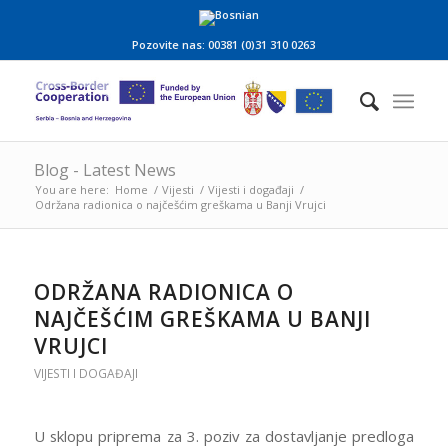
Pozovite nas: 00381 (0)31 310 0263
Blog - Latest News
You are here:
Home
/
Vijesti
/
Vijesti i događaji
/
Održana radionica o najčešćim greškama u Banji Vrujci
ODRŽANA RADIONICA O
NAJČEŠĆIM GREŠKAMA U BANJI
VRUJCI
VIJESTI I DOGAĐAJI
U sklopu priprema za 3. poziv za dostavljanje predloga