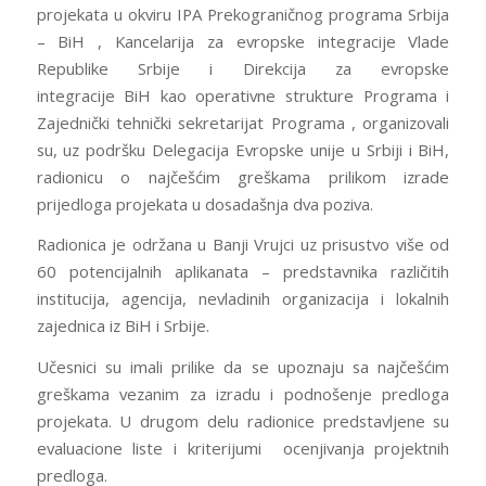
projekata u okviru IPA Prekograničnog programa Srbija
– BiH , Kancelarija za evropske integracije Vlade
Republike Srbije i Direkcija za evropske
integracije BiH kao operativne strukture Programa i
Zajednički tehnički sekretarijat Programa , organizovali
su, uz podršku Delegacija Evropske unije u Srbiji i BiH,
radionicu o najčešćim greškama prilikom izrade
prijedloga projekata u dosadašnja dva poziva.
Radionica je održana u Banji Vrujci uz prisustvo više od
60 potencijalnih aplikanata – predstavnika različitih
institucija, agencija, nevladinih organizacija i lokalnih
zajednica iz BiH i Srbije.
Učesnici su imali prilike da se upoznaju sa najčešćim
greškama vezanim za izradu i podnošenje predloga
projekata. U drugom delu radionice predstavljene su
evaluacione liste i kriterijumi ocenjivanja projektnih
predloga.