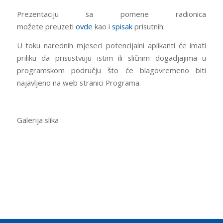
Prezentaciju sa pomene radionica
možete preuzeti
ovde
kao i
spisak
prisutnih.
U toku narednih mjeseci potencijalni aplikanti će imati
priliku da prisustvuju istim ili sličnim dogadjajima u
programskom području što će blagovremeno biti
najavljeno na web stranici Programa.
Galerija slika