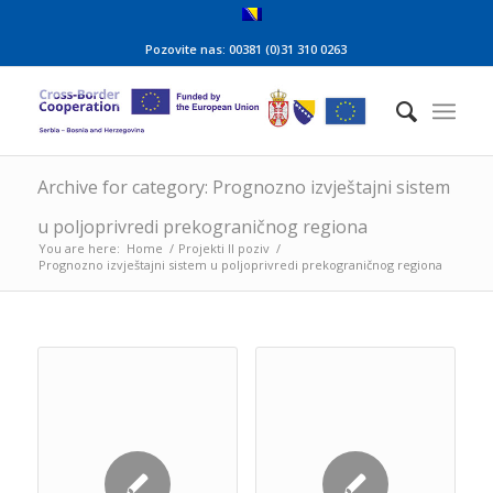
Pozovite nas: 00381 (0)31 310 0263
Archive for category: Prognozno izvještajni sistem
u poljoprivredi prekograničnog regiona
You are here:
Home
/
Projekti II poziv
/
Prognozno izvještajni sistem u poljoprivredi prekograničnog regiona