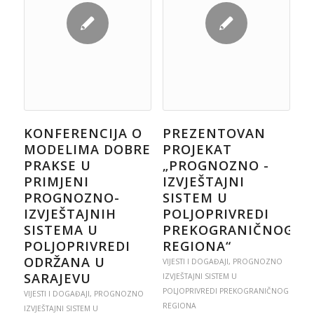
KONFERENCIJA O
PREZENTOVAN
MODELIMA DOBRE
PROJEKAT
PRAKSE U
„PROGNOZNO -
PRIMJENI
IZVJEŠTAJNI
PROGNOZNO-
SISTEM U
IZVJEŠTAJNIH
POLJOPRIVREDI
SISTEMA U
PREKOGRANIČNOG
POLJOPRIVREDI
REGIONA“
ODRŽANA U
VIJESTI I DOGAĐAJI
,
PROGNOZNO
SARAJEVU
IZVJEŠTAJNI SISTEM U
POLJOPRIVREDI PREKOGRANIČNOG
VIJESTI I DOGAĐAJI
,
PROGNOZNO
REGIONA
IZVJEŠTAJNI SISTEM U