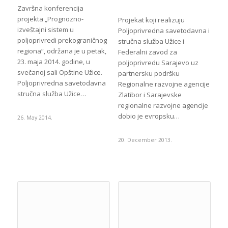
Završna konferencija
projekta „Prognozno-
Projekat koji realizuju
izveštajni sistem u
Poljoprivredna savetodavna i
poljoprivredi prekograničnog
stručna služba Užice i
regiona“, održana je u petak,
Federalni zavod za
23. maja 2014. godine, u
poljoprivredu Sarajevo uz
svečanoj sali Opštine Užice.
partnersku podršku
Poljoprivredna savetodavna
Regionalne razvojne agencije
stručna služba Užice…
Zlatibor i Sarajevske
regionalne razvojne agencije
dobio je evropsku…
26. May 2014.
20. December 2013.