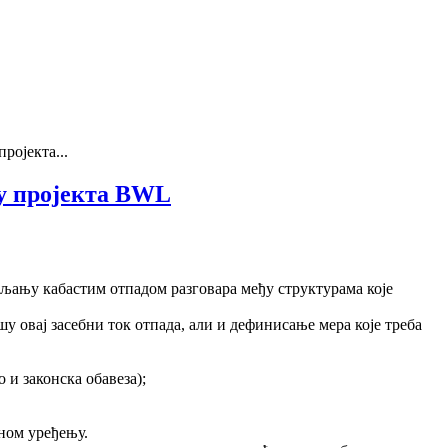
ројекта...
ру пројекта BWL
ављању кабастим отпадом разговара међу структурама које
 овај засебни ток отпада, али и дефинисање мера које треба
 и законска обавеза);
ном уређењу.