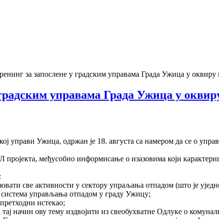
ренинг за запослене у градским управама Града Ужица у оквиру п
у градским управама Града Ужица у окви
ској управи Ужица, одржан је 18. августа са намером да се о упр
 пројекта, међусобно информисање о изазовима који карактеришу
:
вати све активности у сектору упраљања отпадом (што је уједно
м система управљања отпадом у граду Ужицу;
 претходни истекао;
тај начин ову тему издвојити из свеобухватне Одлуке о комунал