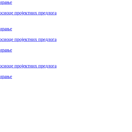
сирање
осиоце пројектних предлога
сирање
осиоце пројектних предлога
сирање
осиоце пројектних предлога
сирање