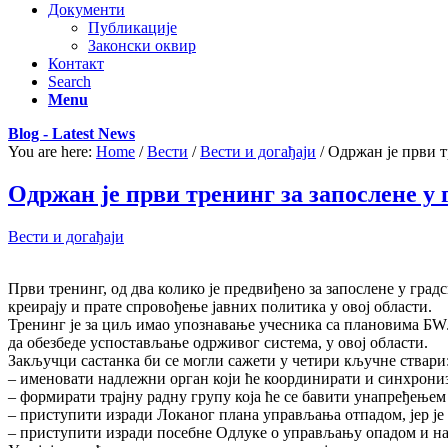
Документи
Публикације
Законски оквир
Контакт
Search
Menu
Blog - Latest News
You are here:
Home
/
Вести
/
Вести и догађаји
/
Одржан је први т
Одржан је први тренинг за запослене 
Вести и догађаји
Први тренинг, од два колико је предвиђено за запослене у град
креирају и прате спровођење јавних политика у овој области.
Тренинг је за циљ имао упознавање учесника са плановима БWЛ
да обезбеде успостављање одрживог система, у овој области.
Закључци састанка би се могли сажети у четири кључне ствари
– именовати надлежни орган који ће координирати и синхронизо
– формирати трајну радну групу која ће се бавити унапређење
– приступити изради Локаног плана управљања отпадом, јер је
– приступити изради посебне Одлуке о управљању опадом и на 