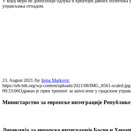
У којој мери ће доносиоци одлука и креатори јавних политика 
управљања отпадом.
23. August 2021.
/
by
Irena Markovic
https://srb-bih.org/wp-content/uploads/2021/08/IMG_8561-scaled.jpg
09:33:06
Одржан је први тренинг за запослене у градским упра
Министарство за европске интеграције Републике
Дирекција за европске интеграције Босне и Херце