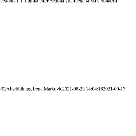
о сведочити и првим системским унапређењима у области
4/02/cbsrbbih.jpg
Irena Markovic
2021-08-23 14:04:16
2021-09-17