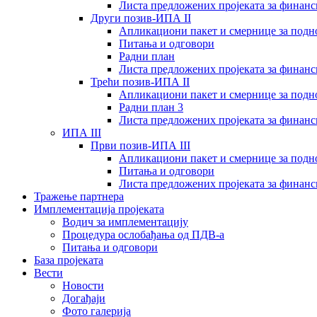
Листа предложених пројеката за финан
Други позив-ИПА II
Апликациони пакет и смернице за подн
Питања и одговори
Радни план
Листа предложених пројеката за финан
Трећи позив-ИПА II
Апликациони пакет и смернице за подн
Радни план 3
Листа предложених пројеката за финан
ИПА III
Први позив-ИПА III
Апликациони пакет и смернице за подн
Питања и одговори
Листа предложених пројеката за финан
Тражење партнера
Имплементација пројеката
Водич за имплементацију
Процедура ослобађања од ПДВ-а
Питања и одговори
База пројеката
Вести
Новости
Догађаји
Фото галерија