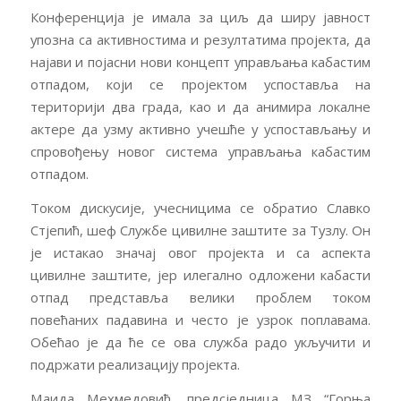
Конференција је имала за циљ да ширу јавност
упозна са активностима и резултатима пројекта, да
најави и појасни нови концепт управљања кабастим
отпадом, који се пројектом успоставља на
територији два града, као и да анимира локалне
актере да узму активно учешће у успостављању и
спровођењу новог система управљања кабастим
отпадом.
Током дискусије, учесницима се обратио Славко
Стјепић, шеф Службе цивилне заштите за Тузлу. Он
је истакао значај овог пројекта и са аспекта
цивилне заштите, јер илегално одложени кабасти
отпад представља велики проблем током
повећаних падавина и често је узрок поплавама.
Обећао је да ће се ова служба радо укључити и
подржати реализацију пројекта.
Маида Мехмедовић, предсједница МЗ “Горња