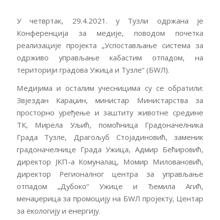
У четвртак, 29.4.2021. у Тузли одржана је
Конференција за медије, поводом почетка
реализације пројекта „Успостављање система за
одрживо управљање кабастим отпадом, на
територији градова Ужица и Тузле“ (БWЛ).
Медијима и осталим учесницима су се обратили:
Звјездан Караџин, министар Министарства за
просторно уређење и заштиту животне средине
ТК, Мирела Уљић, помоћница Градоначелника
Града Тузле, Драгољуб Стојадиновић, заменик
градоначелнице Града Ужица, Адмир Бећировић,
директор ЈКП-а Комуналац, Момир Миловановић,
директор Регионалног центра за управљање
отпадом „Дубоко“ Ужице и Ђемила Агић,
менаџерица за промоцију на БWЛ пројекту, Центар
за екологију и енергију.