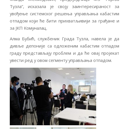
Тузла“, исказала је своју заинтересираност за
увођење системског решења управљања кабастим
отпадом који ће бити прихватљивији за грађане и
за ЈКП Комуналац.
Алма Бубић, службеник Града Тузла, навела је да
дивље депоније са одложеним кабастим отпадом
граду представљају проблем и да ће овај пројекат
увести ред у овом сегменту управљања отпадом.