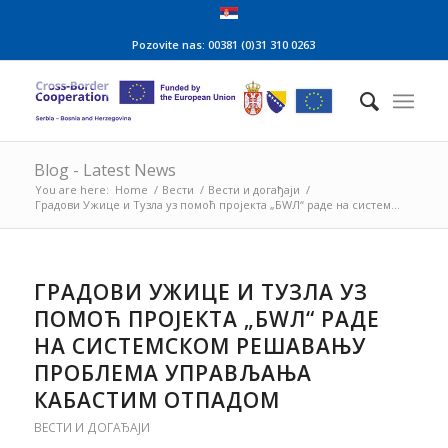
Pozovite nas: 00381 (0)31 310 0263
Blog - Latest News
You are here:
Home
/
Вести
/
Вести и догађаји
/
Градови Ужице и Тузла уз помоћ пројекта „БWЛ“ раде на систем...
ГРАДОВИ УЖИЦЕ И ТУЗЛА УЗ
ПОМОЋ ПРОЈЕКТА „БWЛ“ РАДЕ
НА СИСТЕМСКОМ РЕШАВАЊУ
ПРОБЛЕМА УПРАВЉАЊА
КАБАСТИМ ОТПАДОМ
ВЕСТИ И ДОГАЂАЈИ