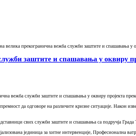
а велика прекогранична вежба служби заштите и спашавања у ок
лужби заштите и спашавања у оквиру п
нична вежба служби заштите и спашавања у оквиру пројекта прек
спремност да одговоре на различите кризне ситуације. Након из
дставници свих служби заштите и спашавања са подручја Града Т
лизована јединица за хитне интервенције, Професионална ватро