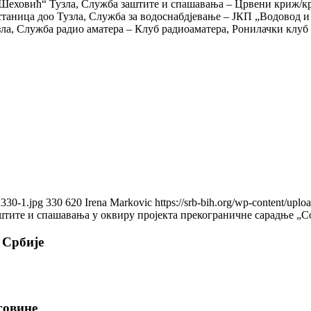
ховић“ Тузла, Служба заштите и спашавања – Црвени криж/крст
таница доо Тузла, Служба за водоснабдјевање – ЈКП „Водовод и
узла, Служба радио аматера – Клуб радиоаматера, Ронилачки к
x330-1.jpg
330
620
Irena Markovic
https://srb-bih.org/wp-content/uplo
тите и спашавања у оквиру пројекта прекограничне сарадње „Co
 Србије
говине