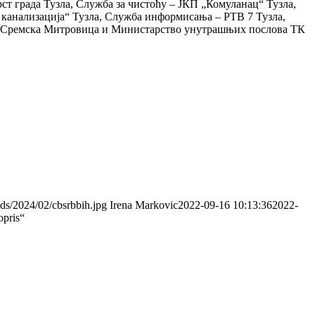
 града Тузла, Служба за чистоћу – ЈКП „Комуланац“ Тузла,
 канализација“ Тузла, Служба информисања – РТВ 7 Тузла,
луб Сремска Митровица и Министарство унутрашњих послова ТК
ads/2024/02/cbsrbbih.jpg
Irena Markovic
2022-09-16 10:13:36
2022-
pris“