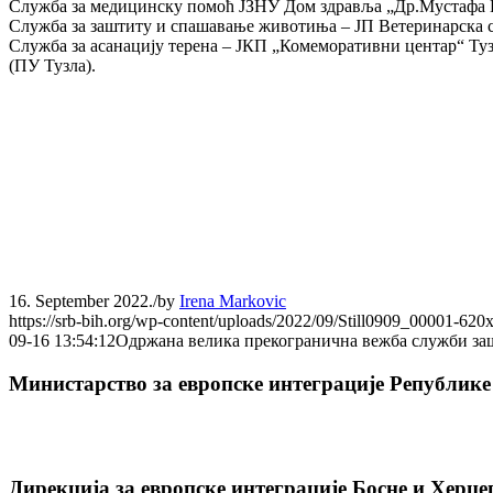
Служба за медицинску помоћ ЈЗНУ Дом здравља „Др.Мустафа Ше
Служба за заштиту и спашавање животиња – ЈП Ветеринарска с
Служба за асанацију терена – ЈКП „Комеморативни центар“ Т
(ПУ Тузла).
16. September 2022.
/
by
Irena Markovic
https://srb-bih.org/wp-content/uploads/2022/09/Still0909_00001-620
09-16 13:54:12
Одржана велика прекогранична вежба служби заш
Министарство за европске интеграције Републике
Дирекција за европске интеграције Босне и Херце