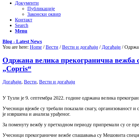
Документи
Публикације
Законски оквир
Контакт
Search
Menu
Blog - Latest News
You are here:
Home
/
Вести
/
Вести и догађаји
/
Догађаји
/
Одржан
Одржана велика прекогранична вежба с
„Copris“
Догађаји
,
Вести
,
Вести и догађаји
У Тузли је 9. септембра 2022. године одржана велика прекогра
Учесници вјежбе су требали показали снагу, организованост и 
је извршена и анализа урађеног.
За поменуту вежбу у претходном периоду припремали су се пре
Учесници прекограничне вежбе спашавања су Мешовита специја