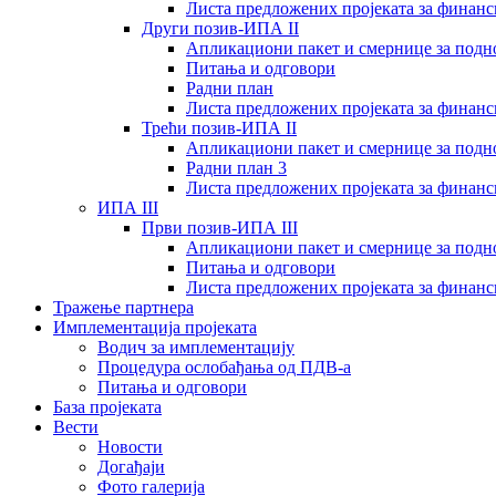
Листа предложених пројеката за финан
Други позив-ИПА II
Апликациони пакет и смернице за подн
Питања и одговори
Радни план
Листа предложених пројеката за финан
Трећи позив-ИПА II
Апликациони пакет и смернице за подн
Радни план 3
Листа предложених пројеката за финан
ИПА III
Први позив-ИПА III
Апликациони пакет и смернице за подн
Питања и одговори
Листа предложених пројеката за финан
Тражење партнера
Имплементација пројеката
Водич за имплементацију
Процедура ослобађања од ПДВ-а
Питања и одговори
База пројеката
Вести
Новости
Догађаји
Фото галерија