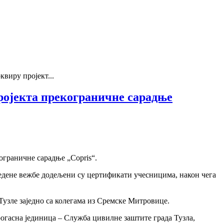
виру пројект...
ројекта прекограничне сарадње
ограничне сарадње „Copris“.
ведене вежбе додељени су цертификати учесницима, након чега
узле заједно са колегама из Сремске Митровице.
гасна јединица – Служба цивилне заштите града Тузла,