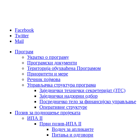
Facebook
Twitter
Mail
Програм
Укратко о програму
Програмски документи
Територија обухваћена Програмом
Приоритети и мере
Речник појмова
Управљачка структура програма
Заједнички технички секретеријат (ЗТС)
Заједнички надзорни одбор
Посредничко тело за финансијско управљање
Oперативне структуре
Позив за подношење пројеката
ИПА II
Први позив-ИПА II
Водич за апликанте
Питања и одговори