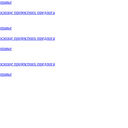
сирање
осиоце пројектних предлога
сирање
осиоце пројектних предлога
сирање
осиоце пројектних предлога
сирање