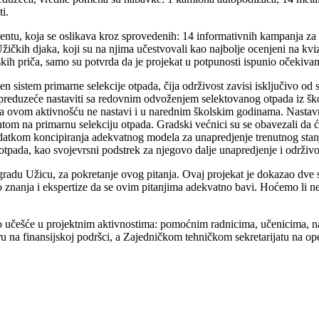
i.
entu, koja se oslikava kroz sprovedenih: 14 informativnih kampanja za 
čkih djaka, koji su na njima učestvovali kao najbolje ocenjeni na kviz 
kih priča, samo su potvrda da je projekat u potpunosti ispunio očekivan
en sistem primarne selekcije otpada, čija održivost zavisi isključivo od 
preduzeće nastaviti sa redovnim odvoženjem selektovanog otpada iz ško
sa ovom aktivnošću ne nastavi i u narednim školskim godinama. Nastavnic
ntom na primarnu selekciju otpada. Gradski većnici su se obavezali da ć
zadatkom koncipiranja adekvatnog modela za unapredjenje trenutnog stan
tpada, kao svojevrsni podstrek za njegovo dalje unapredjenje i održivo
gradu Užicu, za pokretanje ovog pitanja. Ovaj projekat je dokazao dve st
znanja i ekspertize da se ovim pitanjima adekvatno bavi. Hoćemo li nešt
ivno učešće u projektnim aktivnostima: pomoćnim radnicima, učenicima,
ru na finansijskoj podršci, a Zajedničkom tehničkom sekretarijatu na op