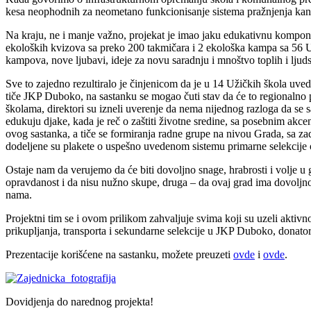
kesa neophodnih za neometano funkcionisanje sistema pražnjenja kant
Na kraju, ne i manje važno, projekat je imao jaku edukativnu kompon
ekoloških kvizova sa preko 200 takmičara i 2 ekološka kampa sa 56 Uži
kampova, nove ljubavi, ideje za novu saradnju i mnoštvo toplih i ljuds
Sve to zajedno rezultiralo je činjenicom da je u 14 Užičkih škola uved
tiče JKP Duboko, na sastanku se mogao čuti stav da će to regionalno 
školama, direktori su izneli uverenje da nema nijednog razloga da se 
edukuju djake, kada je reč o zaštiti životne sredine, sa posebnim akce
ovog sastanka, a tiče se formiranja radne grupe na nivou Grada, sa 
dodeljene su plakete o uspešno uvedenom sistemu primarne selekcije o
Ostaje nam da verujemo da će biti dovoljno snage, hrabrosti i volje u 
opravdanost i da nisu nužno skupe, druga – da ovaj grad ima dovoljno 
nama.
Projektni tim se i ovom prilikom zahvaljuje svima koji su uzeli akt
prikupljanja, transporta i sekundarne selekcije u JKP Duboko, donato
Prezentacije korišćene na sastanku, možete preuzeti
ovde
i
ovde
.
Dovidjenja do narednog projekta!