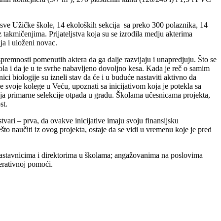
sve Užičke škole, 14 ekoloških sekcija sa preko 300 polaznika, 14
takmičenjima. Prijateljstva koja su se izrodila medju akterima
ja i uloženi novac.
spremnosti pomenutih aktera da ga dalje razvijaju i unapredjuju. Što se
la i da je u te svrhe nabavljeno dovoljno kesa. Kada je reč o samim
i biologije su izneli stav da će i u buduće nastaviti aktivno da
e svoje kolege u Veću, upoznati sa inicijativom koja je potekla sa
ja primarne selekcije otpada u gradu. Školama učesnicama projekta,
st.
vari – prva, da ovakve inicijative imaju svoju finansijsku
o naučiti iz ovog projekta, ostaje da se vidi u vremenu koje je pred
 nastavnicima i direktorima u školama; angažovanima na poslovima
erativnoj pomoći.