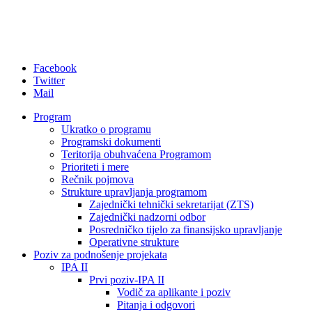
Facebook
Twitter
Mail
Program
Ukratko o programu
Programski dokumenti
Teritorija obuhvaćena Programom
Prioriteti i mere
Rečnik pojmova
Strukture upravljanja programom
Zajednički tehnički sekretarijat (ZTS)
Zajednički nadzorni odbor
Posredničko tijelo za finansijsko upravljanje
Operativne strukture
Poziv za podnošenje projekata
IPA II
Prvi poziv-IPA II
Vodič za aplikante i poziv
Pitanja i odgovori