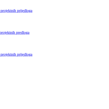
projektnih prijedloga
projektnih predloga
projektnih prijedloga