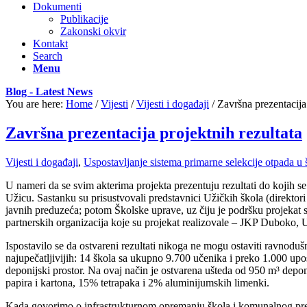
Dokumenti
Publikacije
Zakonski okvir
Kontakt
Search
Menu
Blog - Latest News
You are here:
Home
/
Vijesti
/
Vijesti i događaji
/
Završna prezentacija 
Završna prezentacija projektnih rezultata
Vijesti i događaji
,
Uspostavljanje sistema primarne selekcije otpada u 
U nameri da se svim akterima projekta prezentuju rezultati do kojih s
Užicu. Sastanku su prisustvovali predstavnici Užičkih škola (direktori
javnih preduzeća; potom Školske uprave, uz čiju je podršku projekat s
partnerskih organizacija koje su projekat realizovale – JKP Duboko,
Ispostavilo se da ostvareni rezultati nikoga ne mogu ostaviti ravnod
najupečatljivijih: 14 škola sa ukupno 9.700 učenika i preko 1.000 upo
deponijski prostor. Na ovaj način je ostvarena ušteda od 950 m³ depon
papira i kartona, 15% tetrapaka i 2% aluminijumskih limenki.
Kada govorimo o infrastrukturnom opremanju škola i komunalnog pred