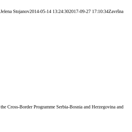
Jelena Stojanov
2014-05-14 13:24:30
2017-09-27 17:10:34
Završna
on of the Cross-Border Programme Serbia-Bosnia and Herzegovina and