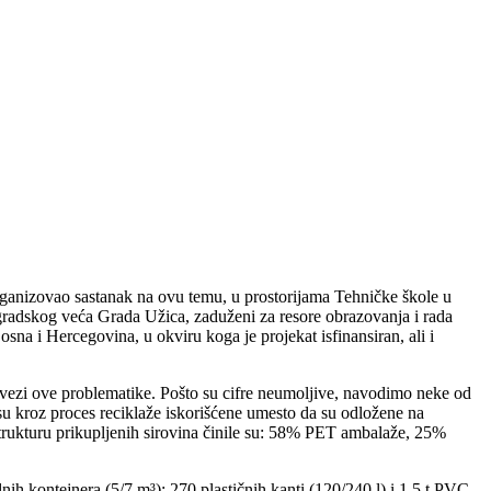
organizovao sastanak na ovu temu, u prostorijama Tehničke škole u
vi gradskog veća Grada Užica, zaduženi za resore obrazovanja i rada
na i Hercegovina, u okviru koga je projekat isfinansiran, ali i
u vezi ove problematike. Pošto su cifre neumoljive, navodimo neke od
 su kroz proces reciklaže iskorišćene umesto da su odložene na
 Strukturu prikupljenih sirovina činile su: 58% PET ambalaže, 25%
 kontejnera (5/7 m³); 270 plastičnih kanti (120/240 l) i 1,5 t PVC