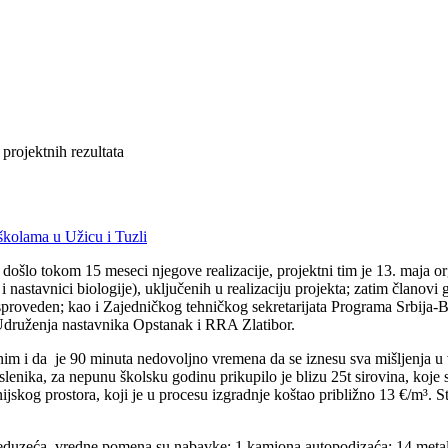
projektnih rezultata
školama u Užicu i Tuzli
e došlo tokom 15 meseci njegove realizacije, projektni tim je 13. maja 
 i nastavnici biologije), uključenih u realizaciju projekta; zatim člano
proveden; kao i Zajedničkog tehničkog sekretarijata Programa Srbija-Bos
 Udruženja nastavnika Opstanak i RRA Zlatibor.
ušnim i da je 90 minuta nedovoljno vremena da se iznesu sva mišljenja 
slenika, za nepunu školsku godinu prikupilo je blizu 25t sirovina, koje
ijskog prostora, koji je u procesu izgradnje koštao približno 13 €/m³.
uzeća, vredne pomena su nabavke: 1 kamiona autopodizaća; 14 metalnih