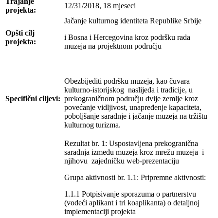
Trajanje
12/31/2018, 18 mjeseci
projekta:
Jačanje kulturnog identiteta Republike Srbije
Opšti cilj
i Bosna i Hercegovina kroz podršku rada
projekta:
muzeja na projektnom području
Obezbijediti podršku muzeja, kao čuvara
kulturno-istorijskog naslijeđa i tradicije, u
Specifični ciljevi:
prekograničnom području dvije zemlje kroz
povećanje vidljivost, unapređenje kapaciteta,
poboljšanje saradnje i jačanje muzeja na tržištu
kulturnog turizma.
Rezultat br. 1: Uspostavljena prekogranična
saradnja između muzeja kroz mrežu muzeja i
njihovu zajedničku web-prezentaciju
Grupa aktivnosti br. 1.1: Pripremne aktivnosti:
1.1.1 Potpisivanje sporazuma o partnerstvu
(vodeći aplikant i tri koaplikanta) o detaljnoj
implementaciji projekta