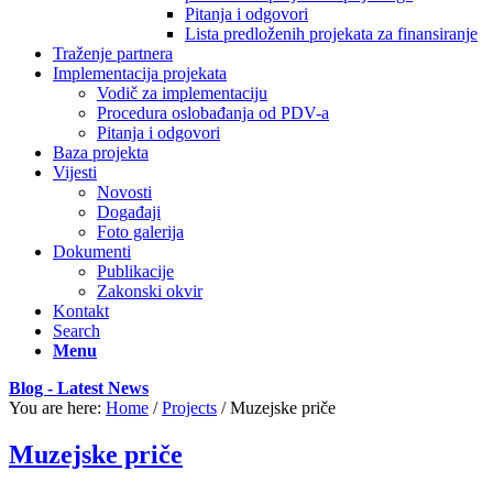
Pitanja i odgovori
Lista predloženih projekata za finansiranje
Traženje partnera
Implementacija projekata
Vodič za implementaciju
Procedura oslobađanja od PDV-a
Pitanja i odgovori
Baza projekta
Vijesti
Novosti
Događaji
Foto galerija
Dokumenti
Publikacije
Zakonski okvir
Kontakt
Search
Menu
Blog - Latest News
You are here:
Home
/
Projects
/
Muzejske priče
Muzejske priče