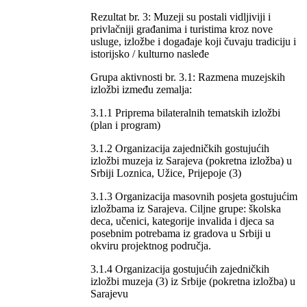
Rezultat br. 3: Muzeji su postali vidljiviji i
privlačniji građanima i turistima kroz nove
usluge, izložbe i događaje koji čuvaju tradiciju i
istorijsko / kulturno nasleđe
Grupa aktivnosti br. 3.1: Razmena muzejskih
izložbi između zemalja:
3.1.1 Priprema bilateralnih tematskih izložbi
(plan i program)
3.1.2 Organizacija zajedničkih gostujućih
izložbi muzeja iz Sarajeva (pokretna izložba) u
Srbiji Loznica, Užice, Prijepoje (3)
3.1.3 Organizacija masovnih posjeta gostujućim
izložbama iz Sarajeva. Ciljne grupe: školska
deca, učenici, kategorije invalida i djeca sa
posebnim potrebama iz gradova u Srbiji u
okviru projektnog područja.
3.1.4 Organizacija gostujućih zajedničkih
izložbi muzeja (3) iz Srbije (pokretna izložba) u
Sarajevu