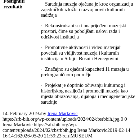
Postignuti
· Saradnja muzeja ojačana je kroz organizaciju
rezultati:
zajedničkih izložbi i razvoj novih kulturnih
sadržaja
· Rekonstruisani su i unaprijeđeni muzejski
prostori, čime su poboljšani uslovi rada i
održivost institucija
· Promotivne aktivnosti i video materijali
povećali su vidljivost muzeja i kulturnih
institucija u Srbiji i Bosni i Hercegovini
· Značajno su ojačani kapaciteti 11 muzeja u
prekograničnom području
· Projekat je doprinio očuvanju kulturnog i
historijskog naslijeđa i promociji muzeja kao
mjesta obrazovanja, dijaloga i međugeneracijske
saradnje
14. February 2019.
/
by
Irena Markovic
https://srb-bih.org/wp-content/uploads/2024/02/cbsrbbih.jpg
0
0
Irena Markovic
https://srb-bih.org/wp-
content/uploads/2024/02/cbsrbbih.jpg
Irena Markovic
2019-02-14
16:14:16
2026-05-20 21:59:23
[:en]MUSEUM