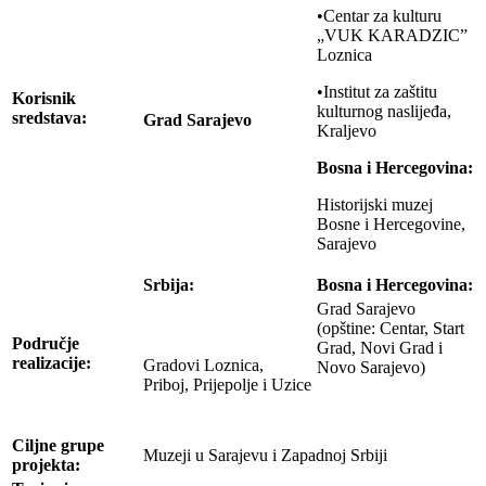
•Centar za kulturu
„VUK KARADZIC”
Loznica
•Institut za zaštitu
Korisnik
kulturnog naslijeđa,
sredstava:
Grad Sarajevo
Kraljevo
Bosna i Hercegovina:
Historijski muzej
Bosne i Hercegovine,
Sarajevo
Srbija:
Bosna i Hercegovina:
Grad Sarajevo
(opštine: Centar, Start
Područje
Grad, Novi Grad i
realizacije:
Gradovi Loznica,
Novo Sarajevo)
Priboj, Prijepolje i Uzice
Ciljne grupe
Muzeji u Sarajevu i Zapadnoj Srbiji
projekta: