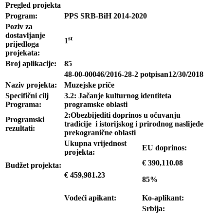
Pregled projekta
Program:
PPS SRB-BiH 2014-2020
Poziv za
dostavljanje
st
1
prijedloga
projekata:
Broj aplikacije:
85
48-00-00046/2016-28-2 potpisan12/30/2018
Naziv projekta:
Muzejske priče
Specifični cilj
3.2: Jačanje kulturnog identiteta
Programa:
programske oblasti
2:Obezbijediti doprinos u očuvanju
Programski
tradicije i istorijskog i prirodnog naslijeđe
rezultati:
prekogranične oblasti
Ukupna vrijednost
EU doprinos:
projekta:
€ 390,110.08
Budžet projekta:
€ 459,981.23
85%
Vodeći apikant:
Ko-aplikant:
Srbija: