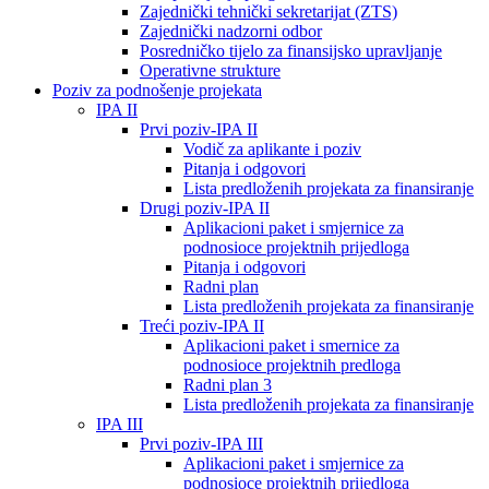
Zajednički tehnički sekretarijat (ZTS)
Zajednički nadzorni odbor
Posredničko tijelo za finansijsko upravljanje
Operativne strukture
Poziv za podnošenje projekata
IPA II
Prvi poziv-IPA II
Vodič za aplikante i poziv
Pitanja i odgovori
Lista predloženih projekata za finansiranje
Drugi poziv-IPA II
Aplikacioni paket i smjernice za
podnosioce projektnih prijedloga
Pitanja i odgovori
Radni plan
Lista predloženih projekata za finansiranje
Treći poziv-IPA II
Aplikacioni paket i smernice za
podnosioce projektnih predloga
Radni plan 3
Lista predloženih projekata za finansiranje
IPA III
Prvi poziv-IPA III
Aplikacioni paket i smjernice za
podnosioce projektnih prijedloga