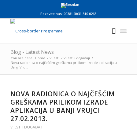
Pozovite nas: 00381 (0)31 310 0263
Blog - Latest News
You are here:
Home
/
Vijesti
/
Vijesti i događaji
/
Nova radionica o najčešćim greškama prilikom izrade aplikacija u
Banji Vru...
NOVA RADIONICA O NAJČEŠĆIM
GREŠKAMA PRILIKOM IZRADE
APLIKACIJA U BANJI VRUJCI
27.02.2013.
VIJESTI I DOGAĐAJI