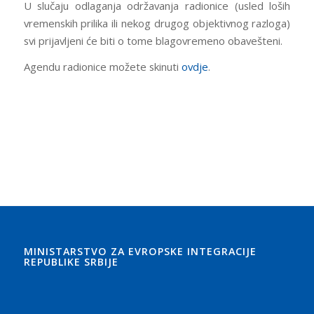
U slučaju odlaganja održavanja radionice (usled loših
vremenskih prilika ili nekog drugog objektivnog razloga)
svi prijavljeni će biti o tome blagovremeno obavešteni.
Agendu radionice možete skinuti
ovdje
.
MINISTARSTVO ZA EVROPSKE INTEGRACIJE
REPUBLIKE SRBIJE