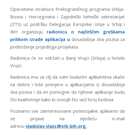
Operativne strukture Prekograničnog programa Srbija-
Bosna i Hercegovina i Zajednički tehnički sekretarijat
(ZTS) uz podršku Delegacija Evropske Unije u Srbiji i
BiH organizuju
radionicu o najčešćim greškama
prilikom izrade aplikacija
u
dosadašnja dva poziva za
podnošenje prijedloga projekata.
Radionica će se održati u Banji Vrujci (Srbija) u hotelu
Vrujci.
Radionica ima za cilj da svim budućim aplikantima ukaže
na dobre i loše primjere u aplikacijama iz dosadašnja
dva poziva i da im pomogne da njihove aplikacije budu
što kvalitetnije kako bi osvojili što veći broj bodova.
Pozivamo sve zainteresovane potencijalne aplikante da
se prijave na sljedeću e-mail
adresu
vladislav.vlajic@srb-bih.org.