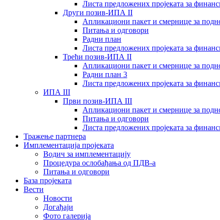
Листа предложених пројеката за финан
Други позив-ИПА II
Апликациони пакет и смернице за подн
Питања и одговори
Радни план
Листа предложених пројеката за финан
Трећи позив-ИПА II
Апликациони пакет и смернице за подн
Радни план 3
Листа предложених пројеката за финан
ИПА III
Први позив-ИПА III
Апликациони пакет и смернице за подн
Питања и одговори
Листа предложених пројеката за финан
Тражење партнера
Имплементација пројеката
Водич за имплементацију
Процедура ослобађања од ПДВ-а
Питања и одговори
База пројеката
Вести
Новости
Догађаји
Фото галерија