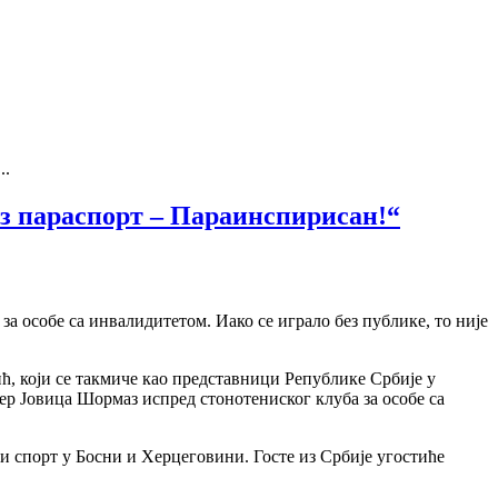
..
оз параспорт – Параинспирисан!“
а особе са инвалидитетом. Иако се играло без публике, то није
ћ, који се такмиче као представници Републике Србије у
ер Јовица Шормаз испред стонотениског клуба за особе са
ији спорт у Босни и Херцеговини. Госте из Србије угостиће