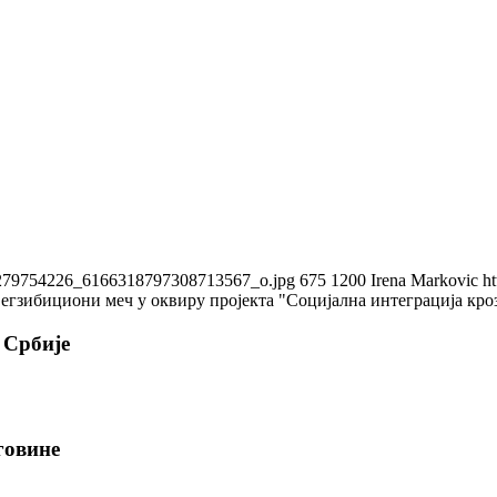
281279754226_6166318797308713567_o.jpg
675
1200
Irena Markovic
ht
 егзибициони меч у оквиру пројекта "Социјална интеграција кро
 Србије
говине