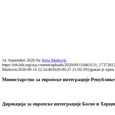
14. September 2020.
/
by
Irena Markovic
https://srb-bih.org/wp-content/uploads/2020/09/119463131_1737
Markovic
2020-09-14 22:54:40
2020-09-25 21:56:35
Одржан је први
Министарство за европске интеграције Републике
Дирекција за европске интеграције Босне и Херце