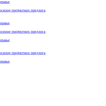
сирање
осиоце пројектних предлога
сирање
осиоце пројектних предлога
сирање
осиоце пројектних предлога
сирање