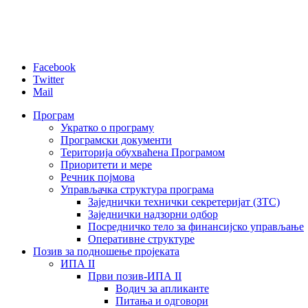
Facebook
Twitter
Mail
Програм
Укратко о програму
Програмски документи
Територија обухваћена Програмом
Приоритети и мере
Речник појмова
Управљачка структура програма
Заједнички технички секретеријат (ЗТС)
Заједнички надзорни одбор
Посредничко тело за финансијско управљање
Oперативне структуре
Позив за подношење пројеката
ИПА II
Први позив-ИПА II
Водич за апликанте
Питања и одговори