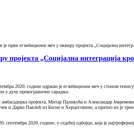
 је први егзибициони меч у оквиру пројекта „Социјална интегр.
ру пројекта „Социјална интеграција кр
ембра 2020. године одржан је егзибициони меч у стоном тенису з
ри у духу прекограничне сарадње.
и амбасадорка пројекта, Митар Паликућа и Александар Јевремови
к и Дарко Павлић из Босне и Херцеговине, а пратио их је трен
. септембра 2020. године, у седећој одбојци, која је најтрофејн