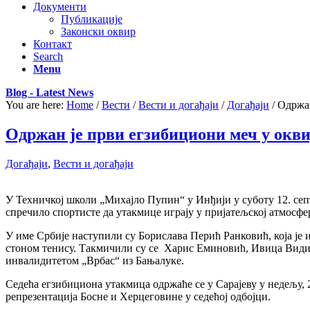
Документи
Публикације
Законски оквир
Контакт
Search
Menu
Blog - Latest News
You are here:
Home
/
Вести
/
Вести и догађаји
/
Догађаји
/
Одржан
Одржан је први егзибициони меч у окви
Догађаји
,
Вести и догађаји
У Техничкој школи „Михајло Пупин“ у Инђији у суботу 12. септ
спречило спортисте да утакмице играју у пријатељској атмосфе
У име Србије наступили су Борислава Перић Ранковић, која је 
стоном тенису. Такмичили су се Харис Еминовић, Ивица Видиче
инвалидитетом „Врбас“ из Бањалуке.
Седећа егзибициона утакмица одржаће се у Сарајеву у недељу, 20
репрезентација Босне и Херцеговине у седећој одбојци.