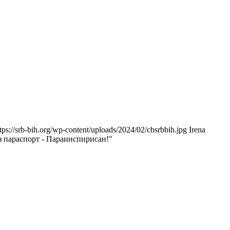
tps://srb-bih.org/wp-content/uploads/2024/02/cbsrbbih.jpg
Irena
з параспорт - Параинспирисан!"