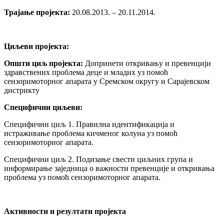
Трајање пројекта:
20.08.2013. – 20.11.2014.
Циљеви пројекта:
Општи циљ пројекта:
Допринети откривању и превенцији
здравствених проблема деце и младих уз помоћ
сензоримоторног апарата у Сремском округу и Сарајевском
дистрикту
Специфични циљеви:
Специфични циљ 1. Правилна идентификација и
истраживање проблема кичменог колуна уз помоћ
сензоримоторног апарата.
Специфични циљ 2. Подизање свести циљних група и
информирање заједница о важности превенције и откривања
проблема уз помоћ сензоримоторног апарата.
Активности и резултати пројекта