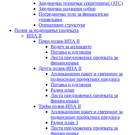
Заједнички технички секретеријат (ЗТС)
Заједнички надзорни одбор
Посредничко тело за финансијско
управљање
Oперативне структуре
Позив за подношење пројеката
ИПА II
Први позив-ИПА II
Водич за апликанте
Питања и одговори
Листа предложених пројеката за
финансирање
Други позив-ИПА II
Апликациони пакет и смернице за
подносиоце пројектних предлога
Питања и одговори
Радни план
Листа предложених пројеката за
финансирање
Трећи позив-ИПА II
Апликациони пакет и смернице за
подносиоце пројектних предлога
Радни план 3
Листа предложених пројеката за
финансирање