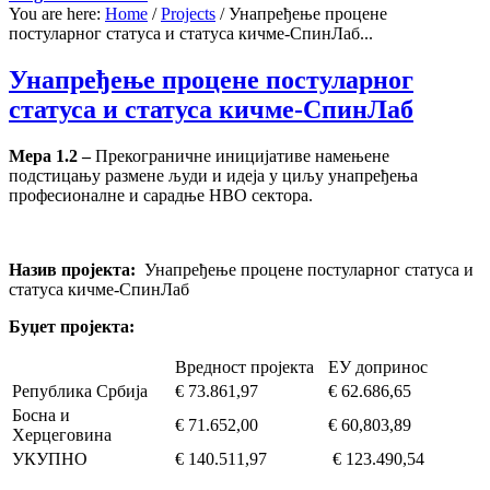
You are here:
Home
/
Projects
/
Унапређење процене
постуларног статуса и статуса кичме-СпинЛаб...
Унапређење процене постуларног
статуса и статуса кичме-СпинЛаб
Мера 1.2 –
Прекограничне иницијативе намењене
подстицању размене људи и идеја у циљу унапређења
професионалне и сарадње НВО сектора.
Назив пројекта:
Унапређење процене постуларног статуса и
статуса кичме-СпинЛаб
Буџет пројекта:
Вредност пројекта
ЕУ допринос
Република Србија
€ 73.861,97
€ 62.686,65
Босна и
€ 71.652,00
€ 60,803,89
Херцеговина
УКУПНО
€ 140.511,97
€ 123.490,54