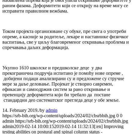
набављена опрема која је омогућила откривање деформитете у
раним фазама. Деформитети који се открију на време могу се
исправити правилним вежбама.
Током пројекта организоване су обуке, пре свега о употреби
опреме, а касније за родитеље, лекаре и наставнике физичког
васпитања, све у циљу благовременог откривања проблема и
спречавања даљих деформација.
Укупно 1610 школске и предшколске деце у два
прекогранична подручја испитано је помоћу нове опреме ,
добијени подаци анализирани су и предложене су стручне
мере за даље деловање. Пројекат је створио савремен,
ефикасан и самоодржив систем за рано откривање и
превенцију деформитета који би требало да постане
стандардни део систематског прегледа деце у обе земље.
14. February 2019.
/
by
admin
https://srb-bih.org/wp-content/uploads/2024/02/cbsrbbih.jpg
0
0
admin
https://srb-bih.org/wp-content/uploads/2024/02/cbsrbbih.jpg
admin
2019-02-14 10:00:15
2019-02-14 11:32:13
[:en] Improving
testing abilities on postural and spinal column status -