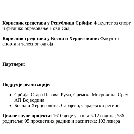
Корисник средстава у Републици Србији:
Факултет за спорт
и физичко образовање Нови Сад
Корисник средстава у Босни и Херцеговини:
Факултет
спорта и телесног одгоја
Партнери
:
Подручје реализације:
Србија: Стара Пазова, Рума, Сремска Митровица, Срем
АП Војводина
Босна и Херцеговина: Сарајево, Сарајевски регион
Циљне групе пројекта:
1610 деце узраста 5-12 година; 586
родитеља; 95 просветних радник и васпитача; 103 лекара