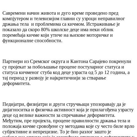
Савремени начин живота и дуго време проведено пред
компјутером и телевизијом главни су узроци неправилног
држања тела и проблемима са кичмом. Истраживање је
показало да скоро 80% школске деце има неки облик
поремећаја кичме који утиче на њихове моторичке и
функционалне способности.
Партнери из Сремског округа и Кантона Сарајево покренули
су пројекат за побољшање процене постуларног статуса и
статуса кичменог стуба код деце узраста од 5 до 12 година, а
тај период у развоју је најкритичнији за стварање
деформитета.
Педијатри, физијатри и други стручњаци упозоравају да је
дијагноситка и физичка активност која је прилагођена узрасту
деце од велике важности за спречавање деформитета.
Међутим, пре пројекта, процене правилности држања тела и
положаја кичме сровођене су методама које су често биле врло
субјективне и непрецизне. То је био разлог зашто је