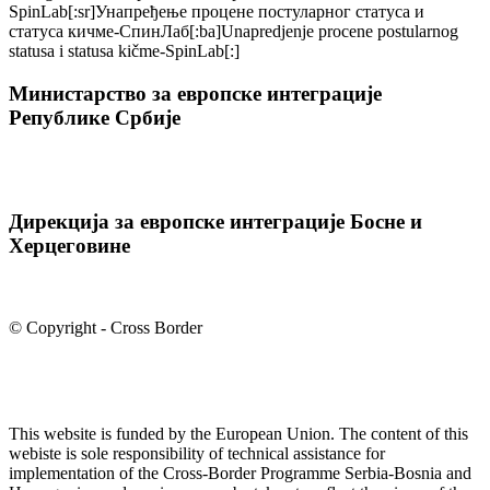
SpinLab[:sr]Унапређење процене постуларног статуса и
статуса кичме-СпинЛаб[:ba]Unapredjenje procene postularnog
statusa i statusa kičme-SpinLab[:]
Министарство за европске интеграције
Републике Србије
Дирекција за европске интеграције Босне и
Херцеговине
© Copyright - Cross Border
This website is funded by the European Union. The content of this
webiste is sole responsibility of technical assistance for
implementation of the Cross-Border Programme Serbia-Bosnia and