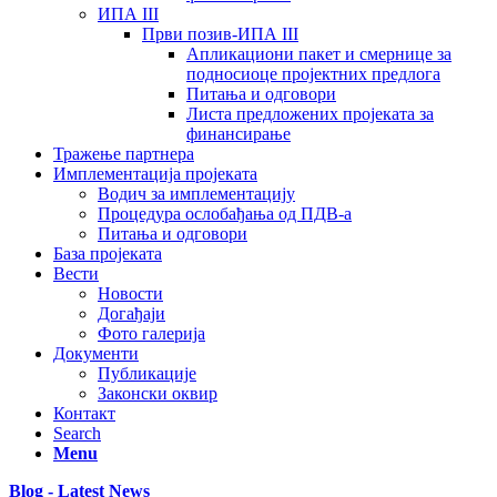
ИПА III
Први позив-ИПА III
Апликациони пакет и смернице за
подносиоце пројектних предлога
Питања и одговори
Листа предложених пројеката за
финансирање
Тражење партнера
Имплементација пројеката
Водич за имплементацију
Процедура ослобађања од ПДВ-а
Питања и одговори
База пројеката
Вести
Новости
Догађаји
Фото галерија
Документи
Публикације
Законски оквир
Контакт
Search
Menu
Blog - Latest News