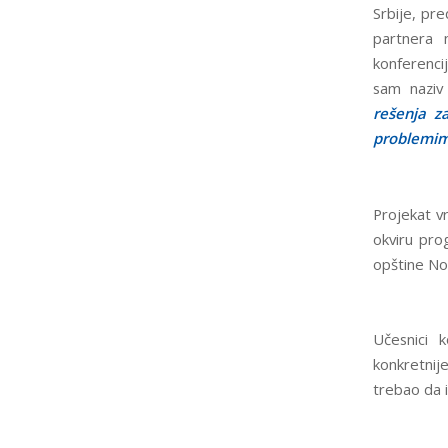
Srbije, pre
partnera 
konferenci
sam naziv
rešenja z
problemima
Projekat v
okviru pro
opštine Nov
Učesnici k
konkretnij
trebao da 