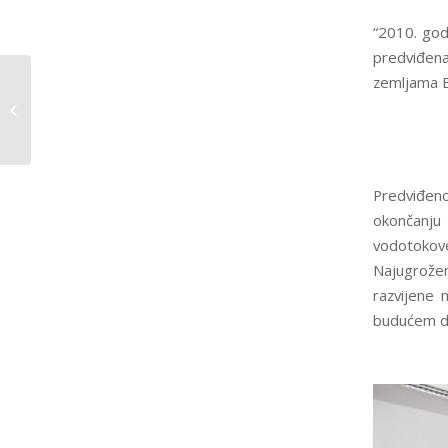
“2010. god
predviđena
Brčko distrikt-
zemljama E
primopredaje opreme
kroz projekat
„Odgovor na vanredne
situacije...
Predviđeno
okončanju
vodotokove
Najugrože
razvijene
budućem del