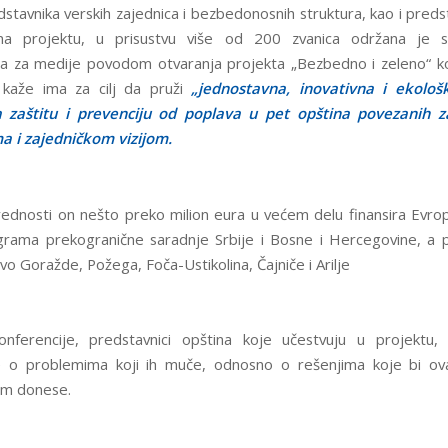
dstavnika verskih zajednica i bezbedonosnih struktura, kao i preds
na projektu, u prisustvu više od 200 zvanica održana je s
ja za medije povodom otvaranja projekta „Bezbedno i zeleno“ k
 kaže ima za cilj da pruži
„jednostavna, inovativna i ekološk
a zaštitu i prevenciju od poplava u pet opština povezanih z
 i zajedničkom vizijom.
rednosti on nešto preko milion eura u većem delu finansira Evrop
grama prekogranične saradnje Srbije i Bosne i Hercegovine, a
o Goražde, Požega, Foča-Ustikolina, Čajniče i Arilje
onferencije, predstavnici opština koje učestvuju u projektu, 
e o problemima koji ih muče, odnosno o rešenjima koje bi ov
im donese.