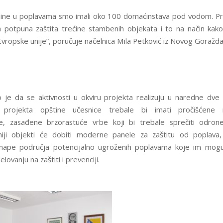
ine u poplavama smo imali oko 100 domaćinstava pod vodom. P
 potpuna zaštita trećine stambenih objekata i to na način kak
vropske unije”, poručuje načelnica Mila Petković iz Novog Goražda
 je da se aktivnosti u okviru projekta realizuju u naredne dve
 projekta opštine učesnice trebale bi imati pročišćene naj
, zasađene brzorastuće vrbe koji bi trebale sprečiti odrone
niji objekti će dobiti moderne panele za zaštitu od poplava,
 mape područja potencijalno ugroženih poplavama koje im mog
ovanju na zaštiti i prevenciji.