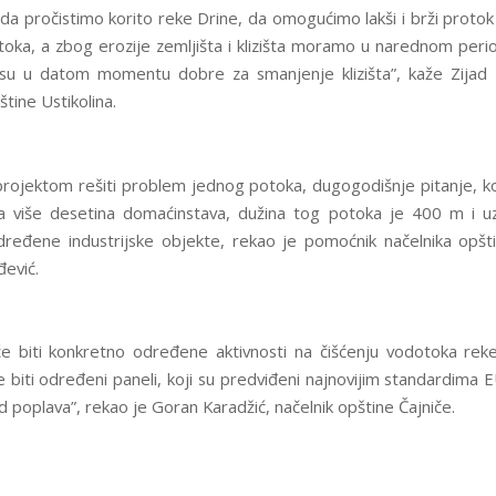
e da pročistimo korito reke Drine, da omogućimo lakši i brži protok
otoka, a zbog erozije zemljišta i klizišta moramo u narednom perio
su u datom momentu dobre za smanjenje klizišta”, kaže Zijad
štine Ustikolina.
rojektom rešiti problem jednog potoka, dugogodišnje pitanje, koj
 više desetina domaćinstava, dužina tog potoka je 400 m i u
ređene industrijske objekte, rekao je pomoćnik načelnika opš
ević.
e biti konkretno određene aktivnosti na čišćenju vodotoka reke 
e biti određeni paneli, koji su predviđeni najnovijim standardima E
 poplava”, rekao je Goran Karadžić, načelnik opštine Čajniče.