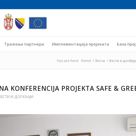
Тражење партнера
Имплементација пројеката
База про
You are here:
Home
/
Вести
/
Вести и догађај
NA KONFERENCIJA PROJEKTA SAFE & GRE
ВЕСТИ И ДОГАЂАЈИ