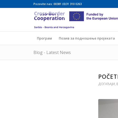
Pozovite nas: 00381 (0)31 310 0263
Програм
Позив за подношење пројеката
Blog - Latest News
POČET
ДОГАЂАЈИ
,