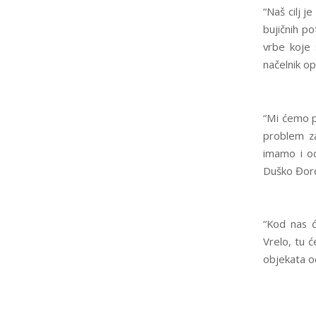
“Naš cilj j
bujičnih p
vrbe koje 
načelnik op
“Mi ćemo p
problem za
imamo i od
Duško Đorđ
“Kod nas ć
Vrelo, tu ć
objekata od