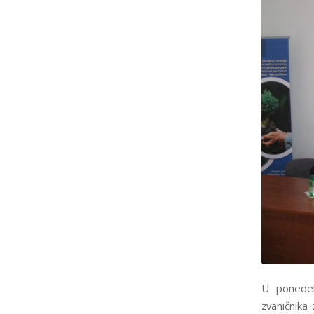
U ponedelj
zvaničnika