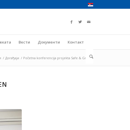
јеката
Вести
Документи
Контакт
и
/
Догађаји
/
Početna konferencija projekta Safe & Green
EN