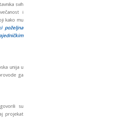
tavnika svih
večanost i
oji kako mu
i poželjna
ajedničkim
ska unija u
 provode ga
govorili su
aj projekat