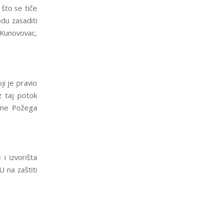
 što se tiče
du zasaditi
 Kunovovac,
i je pravio
z taj potok
tine Požega
i izvorišta
U na zaštiti