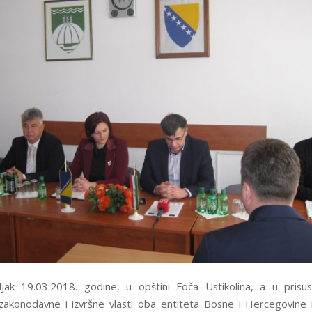
ak 19.03.2018. godine, u opštini Foča Ustikolina, a u prisus
 zakonodavne i izvršne vlasti oba entiteta Bosne i Hercegovine 