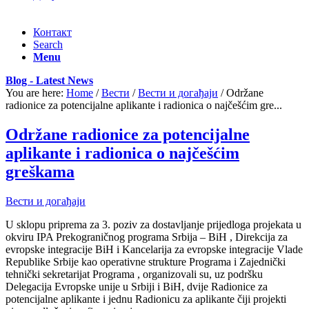
Контакт
Search
Menu
Blog - Latest News
You are here:
Home
/
Вести
/
Вести и догађаји
/
Održane
radionice za potencijalne aplikante i radionica o najčešćim gre...
Održane radionice za potencijalne
aplikante i radionica o najčešćim
greškama
Вести и догађаји
U sklopu priprema za 3. poziv za dostavljanje prijedloga projekata u
okviru IPA Prekograničnog programa Srbija – BiH , Direkcija za
evropske integracije BiH i Kancelarija za evropske integracije Vlade
Republike Srbije kao operativne strukture Programa i Zajednički
tehnički sekretarijat Programa , organizovali su, uz podršku
Delegacija Evropske unije u Srbiji i BiH, dvije Radionice za
potencijalne aplikante i jednu Radionicu za aplikante čiji projekti