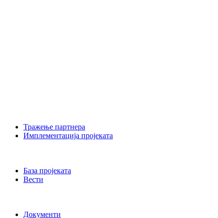
Тражење партнера
Имплементација пројеката
База пројеката
Вести
Документи