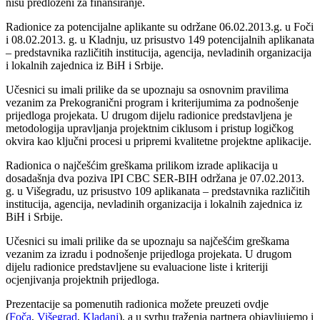
nisu predloženi za finansiranje.
Radionice za potencijalne aplikante su održane 06.02.2013.g. u Foči
i 08.02.2013. g. u Kladnju, uz prisustvo 149 potencijalnih aplikanata
– predstavnika različitih institucija, agencija, nevladinih organizacija
i lokalnih zajednica iz BiH i Srbije.
Učesnici su imali prilike da se upoznaju sa osnovnim pravilima
vezanim za Prekogranični program i kriterijumima za podnošenje
prijedloga projekata. U drugom dijelu radionice predstavljena je
metodologija upravljanja projektnim ciklusom i pristup logičkog
okvira kao ključni procesi u pripremi kvalitetne projektne aplikacije.
Radionica o najčešćim greškama prilikom izrade aplikacija u
dosadašnja dva poziva IPI CBC SER-BIH održana je 07.02.2013.
g. u Višegradu, uz prisustvo 109 aplikanata – predstavnika različitih
institucija, agencija, nevladinih organizacija i lokalnih zajednica iz
BiH i Srbije.
Učesnici su imali prilike da se upoznaju sa najčešćim greškama
vezanim za izradu i podnošenje prijedloga projekata. U drugom
dijelu radionice predstavljene su evaluacione liste i kriteriji
ocjenjivanja projektnih prijedloga.
Prezentacije sa pomenutih radionica možete preuzeti ovdje
(
Foča
,
Višegrad
,
Kladanj
), a u svrhu traženja partnera objavljujemo i