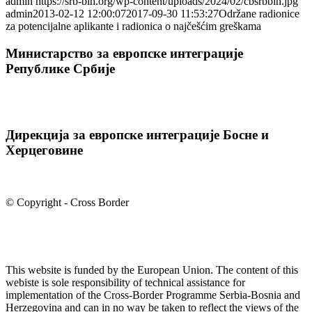
admin
https://srb-bih.org/wp-content/uploads/2024/02/cbsrbbih.jpg
admin
2013-02-12 12:00:07
2017-09-30 11:53:27
Održane radionice
za potencijalne aplikante i radionica o najčešćim greškama
Министарство за европске интеграције
Републике Србије
Дирекција за европске интеграције Босне и
Херцеговине
© Copyright - Cross Border
This website is funded by the European Union. The content of this
webiste is sole responsibility of technical assistance for
implementation of the Cross-Border Programme Serbia-Bosnia and
Herzegovina and can in no way be taken to reflect the views of the