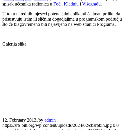
spisak učesnika radionica u
Foči
,
Kladnju
i
Višegradu
.
U toku narednih mjeseci potencijalni aplikanti će imati priliku da
prisustvuju istim ili sličnim dogadjajima u programskom području
što će blagovremeno biti najavljeno na web stranici Programa.
Galerija slika
12. February 2013.
/
by
admin
https://srb-bih.org/wp-content/uploads/2024/02/cbsrbbih.jpg
0
0