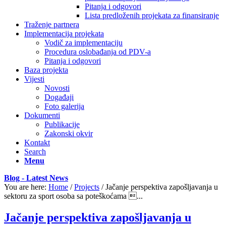
Pitanja i odgovori
Lista predloženih projekata za finansiranje
Traženje partnera
Implementacija projekata
Vodič za implementaciju
Procedura oslobađanja od PDV-a
Pitanja i odgovori
Baza projekta
Vijesti
Novosti
Događaji
Foto galerija
Dokumenti
Publikacije
Zakonski okvir
Kontakt
Search
Menu
Blog - Latest News
You are here:
Home
/
Projects
/
Jačanje perspektiva zapošljavanja u
sektoru za sport osoba sa poteškoćama ...
Jačanje perspektiva zapošljavanja u