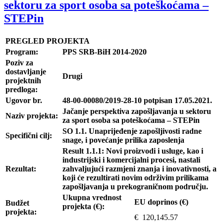
sektoru za sport osoba sa poteškoćama –
STEPin
PREGLED PROJEKTA
Program:
PPS SRB-BiH 2014-2020
Poziv za
dostavljanje
Drugi
projektnih
predloga:
Ugovor br.
48-00-00080/2019-28-10 potpisan 17.05.2021.
Jačanje perspektiva zapošljavanja u sektoru
Naziv projekta:
za sport osoba sa poteškoćama – STEPin
SO 1.1. Unaprijeđenje zapošljivosti radne
Specifični cilj:
snage, i povećanje prilika zaposlenja
Result 1.1.1: Novi proizvodi i usluge, kao i
industrijski i komercijalni procesi, nastali
Rezultat:
zahvaljujući razmjeni znanja i inovativnosti, a
koji će rezultirati novim održivim prilikama
zapošljavanja u prekograničnom području.
Ukupna vrednost
EU doprinos (€)
Budžet
projekta (€):
projekta:
€ 120,145.57