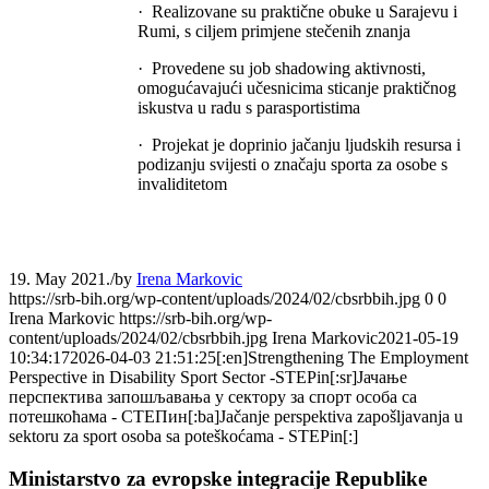
· Realizovane su praktične obuke u Sarajevu i
Rumi, s ciljem primjene stečenih znanja
· Provedene su job shadowing aktivnosti,
omogućavajući učesnicima sticanje praktičnog
iskustva u radu s parasportistima
· Projekat je doprinio jačanju ljudskih resursa i
podizanju svijesti o značaju sporta za osobe s
invaliditetom
19. May 2021.
/
by
Irena Markovic
https://srb-bih.org/wp-content/uploads/2024/02/cbsrbbih.jpg
0
0
Irena Markovic
https://srb-bih.org/wp-
content/uploads/2024/02/cbsrbbih.jpg
Irena Markovic
2021-05-19
10:34:17
2026-04-03 21:51:25
[:en]Strengthening The Employment
Perspective in Disability Sport Sector -STEPin[:sr]Јачање
перспектива запошљавања у сектору за спорт особа са
потешкоћама - СТЕПин[:ba]Jačanje perspektiva zapošljavanja u
sektoru za sport osoba sa poteškoćama - STEPin[:]
Ministarstvo za evropske integracije Republike