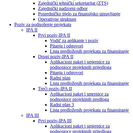
Zajednički tehnički sekretarijat (ZTS)
Zajednički nadzorni odbor
Posredničko tijelo za finansijsko upravljanje
Operativne strukture
Poziv za podnošenje projekata
IPA II
Prvi poziv-IPA II
Vodič za aplikante i poziv
Pitanja i odgovori
Lista predloženih projekata za finansiranje
Drugi poziv-IPA II
Aplikacioni paket i smjernice za
podnosioce projektnih prijedloga
Pitanja i odgovori
Radni plan
Lista predloženih projekata za finansiranje
Treći poziv-IPA II
Aplikacioni paket i smernice za
podnosioce projektnih predloga
Radni plan 3
Lista predloženih projekata za finansiranje
IPA III
Prvi poziv-IPA III
Aplikacioni paket i smjernice za
podnosioce projektnih prijedloga