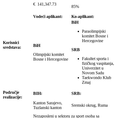
€ 141,347.73
85%
Vodeći aplikant:
Ko-aplikant:
BiH
Paraolimpijski
komitet Bosne i
Hercegovine
Korisnici
BiH
sredstava:
SRB
Olimpijski komitet
Fakultet sporta i
Bosne i Hercegovine
fizičkog vaspitanja,
Univerzitet u
Novom Sadu
Taekwondo Klub
Zmaj
Područje
BIH:
SRB:
realizacije:
Kanton Sarajevo,
Sremski okrug, Ruma
Tuzlanski kanton
Nezaposleni u sektoru za sport osoba sa