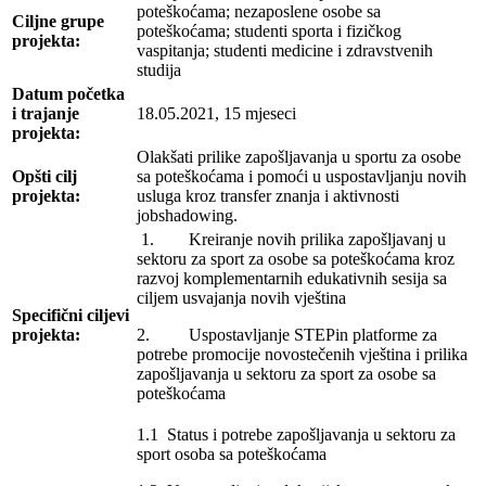
poteškoćama; nezaposlene osobe sa
Ciljne grupe
poteškoćama; studenti sporta i fizičkog
projekta:
vaspitanja; studenti medicine i zdravstvenih
studija
Datum početka
i trajanje
18.05.2021, 15 mjeseci
projekta:
Olakšati prilike zapošljavanja u sportu za osobe
Opšti cilj
sa poteškoćama i pomoći u uspostavljanju novih
projekta:
usluga kroz transfer znanja i aktivnosti
jobshadowing.
1. Kreiranje novih prilika zapošljavanj u
sektoru za sport za osobe sa poteškoćama kroz
razvoj komplementarnih edukativnih sesija sa
ciljem usvajanja novih vještina
Specifični ciljevi
projekta:
2. Uspostavljanje STEPin platforme za
potrebe promocije novostečenih vještina i prilika
zapošljavanja u sektoru za sport za osobe sa
poteškoćama
1.1 Status i potrebe zapošljavanja u sektoru za
sport osoba sa poteškoćama