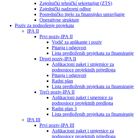
Zajednički tehnički sekretarijat (ZTS)
Zajednički nadzorni odbor
Posredničko tijelo za finansijsko upravljanje
Operativne strukture
Poziv za podnošenje projekata
IPA II
Prvi poziv-IPA II
Vodič za aplikante i poziv
Pitanja i odgovori
Lista predloženih projekata za finansiranje
Drugi poziv-IPA II
Aplikacioni paket i smjernice za
podnosioce projektnih prijedloga
Pitanja i odgovori
Radni plan
Lista predloženih projekata za finansiranje
Treći poziv-IPA II
Aplikacioni paket i smernice za
podnosioce projektnih predloga
Radni plan 3
Lista predloženih projekata za finansiranje
IPA III
Prvi poziv-IPA III
Aplikacioni paket i smjernice za
podnosioce projektnih prijedloga