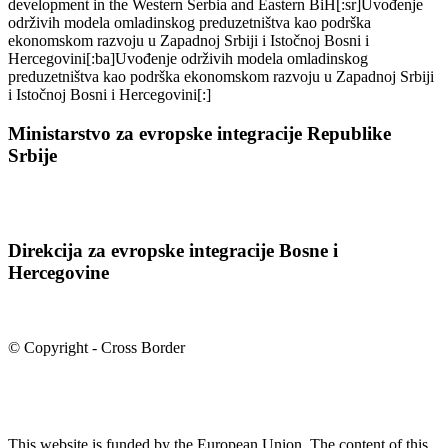
development in the Western Serbia and Eastern BiH[:sr]Uvođenje
održivih modela omladinskog preduzetništva kao podrška
ekonomskom razvoju u Zapadnoj Srbiji i Istočnoj Bosni i
Hercegovini[:ba]Uvođenje održivih modela omladinskog
preduzetništva kao podrška ekonomskom razvoju u Zapadnoj Srbiji
i Istočnoj Bosni i Hercegovini[:]
Ministarstvo za evropske integracije Republike
Srbije
Direkcija za evropske integracije Bosne i
Hercegovine
© Copyright - Cross Border
This website is funded by the European Union. The content of this