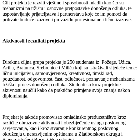
Cilj projekta je razviti vještine i sposobnosti mladih kao što su
mehanizmi na tržištu i osnovne pretpostavke donošenja odluka, te
uspostavljanje prijateljstava i partnerstava koje će im pomoći da
prihvate buduće izazove i prevaziđu profesionalne i lične izazove.
Aktivnosti i rezultati projekta
Direktna ciljna grupa projekta je 250 studenata iz Požege, Užica,
Arilja, Bratunca, Srebrenice i Milića koji su istraživali sljedeće teme:
ličnu inicijativu, samouvjerenost, kreativnost, timski rad,
pouzdanost, odgovornost, čast, odlučnost, poznavanje mehanizama
tržišta i proces donošenja odluka. Studenti su kroz projektne
aktivnosti naučili kako da praktično primjene svoja znanja nakon
diplomiranja.
Projekat je takođe promovisao omladinsko preduzetništvo kroz
različite obrazovne aktivnosti i obezbjeđenje usluga poslovnog
savjetovanja, kao i kroz stvaranje konkurentnog poslovnog
okruženja u nerazvijenim opštinama u Zlatiborskom okrugu i
Sjeveroistočnoj Bosni i Hercegovini.