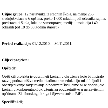
Ciljne grupe:
12 nastavnika iz srednjih škola, najmanje 256
srednjoškolaca u 6 opština; preko 1,000 mladih ljudi učesnika sajma;
predstavnici škola, lokalne samouprave, medija i institucija i 40
odraslih (od 18 do 30 godina starosti).
Period realizacije:
01.12.2010. – 30.11.2011.
Ciljevi projekta:
Opšti cilj:
Opšti cilj projekta je doprinijeti kreiranju okruženja koje bi iniciralo
razvoj poduzetništva među mladima kroz edukaciju mladih ljudi i
obezbjeđivanje savjetovanja o poduzetništvu, čime bi se doprinijelo
kreiranju konkurentnog okruženja za poduzetništvo u nerazvijenim
opštinama Zlatiborskog okruga i Sjeveroistočne BiH.
Specifični cilj: