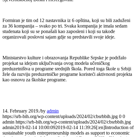
Formiran je tim od 12 nastavnika iz 6 opština, koji su bili zaduženi
za 36 kompanija – svako po tri. Svaka kompanija je imala sedam
studenata koji su se ponašali kao zaposleni i koji su takođe
organizovali poslovni sajam gdje su predstavili svoje ideje.
Ministarstvo kulture i obrazovanja Republike Srpske je podržalo
projekat sa idejom uključivanja ovog modela učeničkog
preduzetništva u programe srednjih škola. Pored toga škole u Srbiji
žele da razviju preduzetničke programe koristeći aktivnosti projekta
kao osnovu za školske programe.
14. February 2019.
/
by
admin
https://srb-bih.org/wp-content/uploads/2024/02/cbsrbbih.jpg
0
0
admin
https://srb-bih.org/wp-content/uploads/2024/02/cbsrbbih.jpg
admin
2019-02-14 10:00:09
2019-02-14 11:39:26
[:en]Introduction of
sustainable youth entrepreneurship models as support to economic