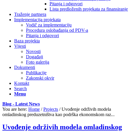
Pitanja i odgovori
Lista predloženih projekata za finansiranje
Traženje partnera
Implementacija projekata
Vodič za implementaciju
Procedura oslobađanja od PDV-a
Pitanja i odgovori
Baza projekta
Vijesti
Novosti
Događaji
Foto galerija
Dokumenti
Publikacije
Zakonski okvir
Kontakt
Search
Menu
Blog - Latest News
You are here:
Home
/
Projects
/
Uvođenje održivih modela
omladinskog preduzetništva kao podrška ekonomskom raz...
Uvođenje održivih modela omladinskog