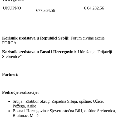
UKUPNO
€ 64,282.56
€77,364,56
Korisnik sredstava u Republici Srbiji:
Forum civilne akcije
FORCA
Korisnik sredstava u Bosni i Hercegovini:
Udruženje “Prijatelji
Srebrenice”
Partneri:
Područje realizacije:
Srbija: Zlatibor okrug, Zapadna Srbija, opštine: Užice,
Požega, Arilje
Bosna i Hercegovina: Sjeveroistočna BiH, opštine Srebrenica,
Bratunac, Milići