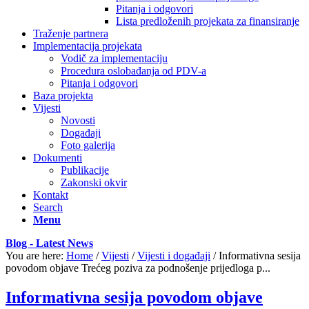
Pitanja i odgovori
Lista predloženih projekata za finansiranje
Traženje partnera
Implementacija projekata
Vodič za implementaciju
Procedura oslobađanja od PDV-a
Pitanja i odgovori
Baza projekta
Vijesti
Novosti
Događaji
Foto galerija
Dokumenti
Publikacije
Zakonski okvir
Kontakt
Search
Menu
Blog - Latest News
You are here:
Home
/
Vijesti
/
Vijesti i događaji
/
Informativna sesija
povodom objave Trećeg poziva za podnošenje prijedloga p...
Informativna sesija povodom objave