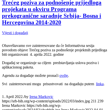
Trećeg poziva za podnošenje prijedloga
projekata u okviru Programa
prekogranične saradnje Srbija- Bosna i
Hercegovina 2014-2020
Vijesti i događaji
Obaveštavamo sve zainteresovane da će Informativna sesija
povodom objave Trećeg poziva za podnošenje projektnih prijedloga
biti organizovani 4. aprila 2022. godine
Događaj se organizuje sa ciljem predstavljanja uslova poziva i
aplikacionog paketa.
Agendu za događaje možete pronaći
ovdje
.
Svi zainteresovani mogu prisustvovati na događaju putem
linka
.
1. April 2022.
/
by
Irena Markovic
https://srb-bih.org/wp-content/uploads/2022/03/index.jpg
211
239
Irena Markovic
https://srb-bih.org/wp-
content/uploads/2024/02/cbsrbbih.jpg
Irena Markovic
2022-04-01