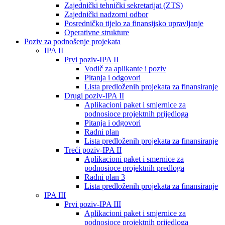
Zajednički tehnički sekretarijat (ZTS)
Zajednički nadzorni odbor
Posredničko tijelo za finansijsko upravljanje
Operativne strukture
Poziv za podnošenje projekata
IPA II
Prvi poziv-IPA II
Vodič za aplikante i poziv
Pitanja i odgovori
Lista predloženih projekata za finansiranje
Drugi poziv-IPA II
Aplikacioni paket i smjernice za
podnosioce projektnih prijedloga
Pitanja i odgovori
Radni plan
Lista predloženih projekata za finansiranje
Treći poziv-IPA II
Aplikacioni paket i smernice za
podnosioce projektnih predloga
Radni plan 3
Lista predloženih projekata za finansiranje
IPA III
Prvi poziv-IPA III
Aplikacioni paket i smjernice za
podnosioce projektnih prijedloga