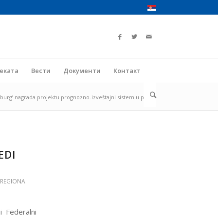
јеката
Вести
Документи
Контакт
nburg’ nagrada projektu prognozno-izveštajni sistem u polj...
EDI
 REGIONA
i Federalni