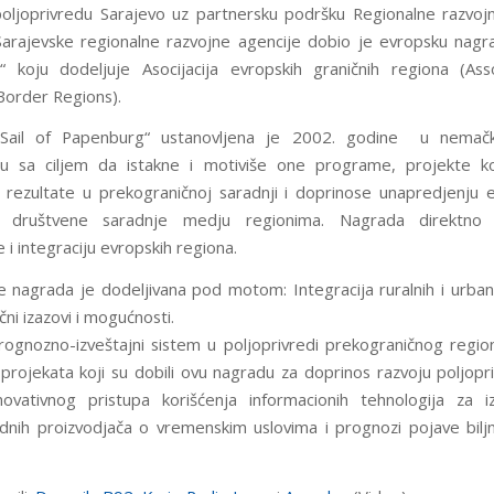
oljoprivredu Sarajevo uz partnersku podršku Regionalne razvoj
 Sarajevske regionalne razvojne agencije dobio je evropsku nagra
 koju dodeljuje Asocijacija evropskih graničnih regiona (Ass
order Regions).
Sail of Papenburg“ ustanovljena je 2002. godine u nema
u sa ciljem da istakne i motiviše one programe, projekte ko
 rezultate u prekograničnoj saradnji i doprinose unapredjenju
i društvene saradnje medju regionima. Nagrada direktno
 i integraciju evropskih regiona.
 nagrada je dodeljivana pod motom: Integracija ruralnih i urbani
ni izazovi i mogućnosti.
rognozno-izveštajni sistem u poljoprivredi prekograničnog regio
rojekata koji su dobili ovu nagradu za doprinos razvoju poljopr
ovativnog pristupa korišćenja informacionih tehnologija za i
ednih proizvodjača o vremenskim uslovima i prognozi pojave biljni