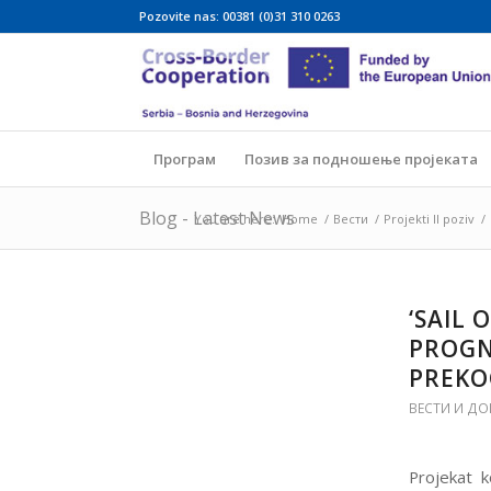
Pozovite nas: 00381 (0)31 310 0263
Програм
Позив за подношење пројеката
Blog - Latest News
You are here:
Home
/
Вести
/
Projekti II poziv
/
‘SAIL
PROGN
PREKO
ВЕСТИ И ДО
Projekat k