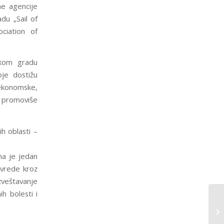
ne agencije
du „Sail of
ociation of
čkom gradu
je dostižu
 ekonomske,
 promoviše
h oblasti –
na je jedan
ivrede kroz
zveštavanje
h bolesti i
Sp
se