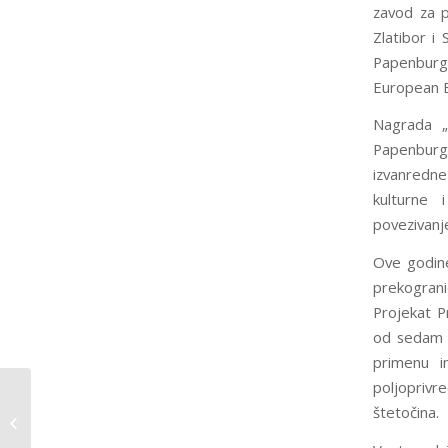
zavod za p
Zlatibor i
Papenburg“
European B
Nagrada „
Papenburg
izvanredne
kulturne 
povezivanje
Ove godine
prekogranič
Projekat P
od sedam p
primenu in
poljoprivr
Kako unaprediti odnose terapeut-
štetočina.
pacijent i spa terapeut-klijent u
banjskom ...