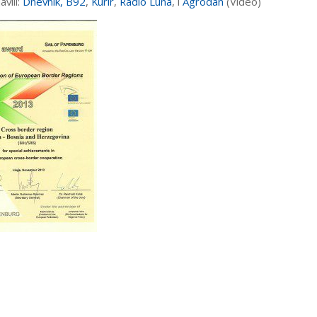
avili:
Dnevnik,
B92
,
Kurir
,
Radio Luna
, i
Agrodan
(Video)