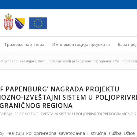
Тражење партнера
Имплементација пројеката
База про
Prognozno izveštajni sistem u poljoprivredi prekograničnog regiona
/
‘Sail of Pape
 OF PAPENBURG’ NAGRADA PROJEKTU
OZNO-IZVEŠTAJNI SISTEM U POLJOPRIVR
GRANIČNOG REGIONA
ГАЂАЈИ
,
PROGNOZNO IZVEŠTAJNI SISTEM U POLJOPRIVREDI PREKOGRANIČNOG
oji realizuju Poljoprivredna savetodavna i stručna služba Užice 