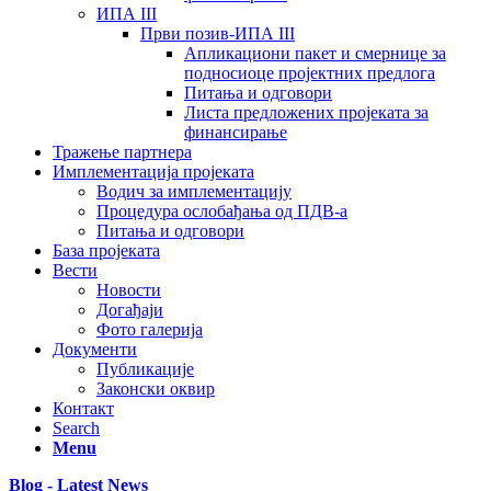
ИПА III
Први позив-ИПА III
Апликациони пакет и смернице за
подносиоце пројектних предлога
Питања и одговори
Листа предложених пројеката за
финансирање
Тражење партнера
Имплементација пројеката
Водич за имплементацију
Процедура ослобађања од ПДВ-а
Питања и одговори
База пројеката
Вести
Новости
Догађаји
Фото галерија
Документи
Публикације
Законски оквир
Контакт
Search
Menu
Blog - Latest News