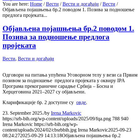
You are here:
Home
/
Вести
/
Вести и догађаји
/
Вести
/
Објављена појашњења бр.2 поводом 1. Позива за подношење
предлога пројеката...
Објављена појашњења бр.2 поводом 1.
Позива за подношење предлога
пројеката
Вести
,
Вести и догађаји
Одговори на питања упућена Уговорном телу у вези са Првим
позивом за подношење предлога пројеката у оквиру IPA
Програма прекограничне сарадње Србија – Босна и
Херцеговина 2021–2027 су објављени.
Кларификације бр. 2 доступне су
овде
.
23. September 2025.
/
by
Irena Markovic
https://srb-bih.org/wp-content/uploads/2025/09/fqa.png
788
940
Irena Markovic
https://srb-bih.org/wp-
content/uploads/2024/02/cbsrbbih.jpg
Irena Markovic
2025-09-23
08:24:27
2025-09-29 14:13:18
Објављена појашњења бр.2