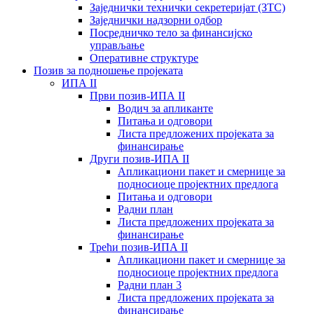
Заједнички технички секретеријат (ЗТС)
Заједнички надзорни одбор
Посредничко тело за финансијско
управљање
Oперативне структуре
Позив за подношење пројеката
ИПА II
Први позив-ИПА II
Водич за апликанте
Питања и одговори
Листа предложених пројеката за
финансирање
Други позив-ИПА II
Апликациони пакет и смернице за
подносиоце пројектних предлога
Питања и одговори
Радни план
Листа предложених пројеката за
финансирање
Трећи позив-ИПА II
Апликациони пакет и смернице за
подносиоце пројектних предлога
Радни план 3
Листа предложених пројеката за
финансирање