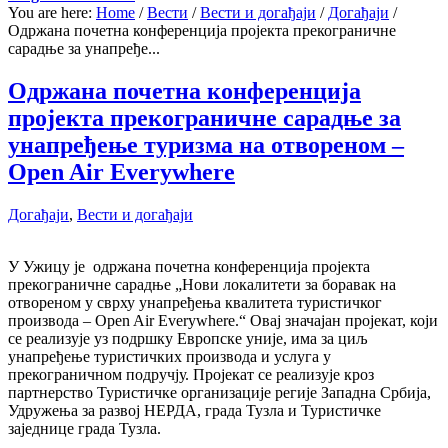
You are here:
Home
/
Вести
/
Вести и догађаји
/
Догађаји
/
Одржана почетна конференција пројекта прекограничне
сарадње за унапређе...
Одржана почетна конференција
пројекта прекограничне сарадње за
унапређење туризма на отвореном –
Open Air Everywhere
Догађаји
,
Вести и догађаји
У Ужицу је одржана почетна конференција пројекта
прекограничне сарадње „Нови локалитети за боравак на
отвореном у сврху унапређења квалитета туристичког
производа – Open Air Everywhere.“ Овај значајан пројекат, који
се реализује уз подршку Европске уније, има за циљ
унапређење туристичких производа и услуга у
прекограничном подручју. Пројекат се реализује кроз
партнерство Туристичке организације регије Западна Србија,
Удружења за развој НЕРДА, града Тузла и Туристичке
заједнице града Тузла.