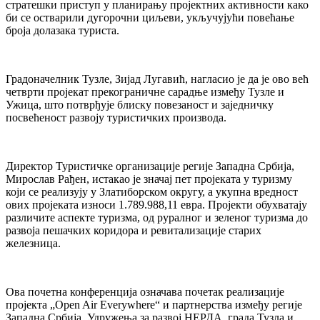
стратешки приступ у планирању пројектних активности како
би се остварили дугорочни циљеви, укључујући повећање
броја долазака туриста.
Градоначелник Тузле, Зијад Лугавић, нагласио је да је ово већ
четврти пројекат прекограничне сарадње између Тузле и
Ужица, што потврђује блиску повезаност и заједничку
посвећеност развоју туристичких производа.
Директор Туристичке организације регије Западна Србија,
Мирослав Рађен, истакао је значај пет пројеката у туризму
који се реализују у Златиборском округу, а укупна вредност
ових пројеката износи 1.789.988,11 евра. Пројекти обухватају
различите аспекте туризма, од руралног и зеленог туризма до
развоја пешачких коридора и ревитализације старих
железница.
Ова почетна конференција означава почетак реализације
пројекта „Open Air Everywhere“ и партнерства између регије
Западна Србија, Удружења за развој НЕРДА, града Тузла и