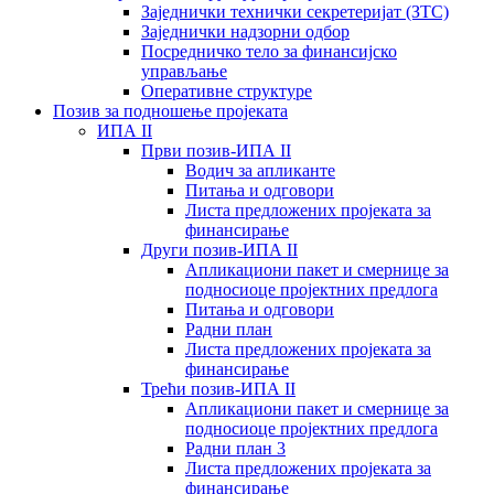
Заједнички технички секретеријат (ЗТС)
Заједнички надзорни одбор
Посредничко тело за финансијско
управљање
Oперативне структуре
Позив за подношење пројеката
ИПА II
Први позив-ИПА II
Водич за апликанте
Питања и одговори
Листа предложених пројеката за
финансирање
Други позив-ИПА II
Апликациони пакет и смернице за
подносиоце пројектних предлога
Питања и одговори
Радни план
Листа предложених пројеката за
финансирање
Трећи позив-ИПА II
Апликациони пакет и смернице за
подносиоце пројектних предлога
Радни план 3
Листа предложених пројеката за
финансирање