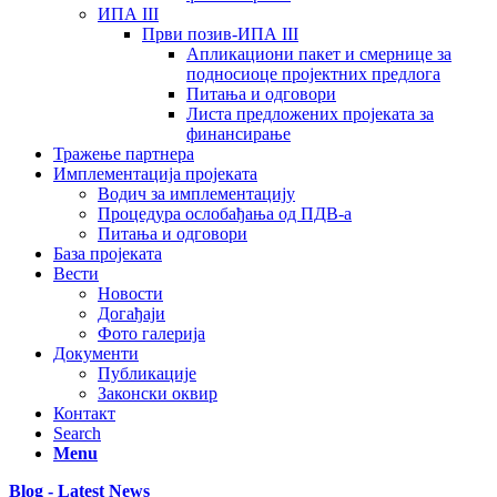
ИПА III
Први позив-ИПА III
Апликациони пакет и смернице за
подносиоце пројектних предлога
Питања и одговори
Листа предложених пројеката за
финансирање
Тражење партнера
Имплементација пројеката
Водич за имплементацију
Процедура ослобађања од ПДВ-а
Питања и одговори
База пројеката
Вести
Новости
Догађаји
Фото галерија
Документи
Публикације
Законски оквир
Контакт
Search
Menu
Blog - Latest News