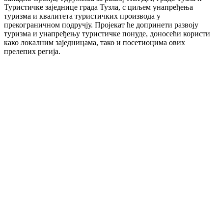
Туристичке заједнице града Тузла, с циљем унапређења
туризма и квалитета туристичких производа у
прекограничном подручју. Пројекат ће допринети развоју
туризма и унапређењу туристичке понуде, доносећи користи
како локалним заједницама, тако и посетиоцима ових
прелепих регија.