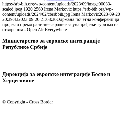
https://srb-bih.org/wp-content/uploads/2023/09/image00033-
scaled.jpeg
1920
2560
Irena Markovic
https://srb-bih.org/wp-
content/uploads/2024/02/cbsrbbih.jpg
Irena Markovic
2023-09-20
20:39:43
2023-09-20 21:03:30
Одржана почетна конференција
пројекта прекограничне сарадње за унапређење туризма на
отвореном - Open Air Everywhere
Министарство за европске интеграције
Републике Србије
Дирекција за европске интеграције Босне и
Херцеговине
© Copyright - Cross Border