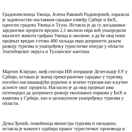
Градоначелница Ужица, Јелена Раковић Радивојевић, изразила
је задовољство наставком сарадње између Србије и БиХ,
односно градова Ужица и Тузла. Истакла је да су досадашњи
заједнички пројекти вредни 2,1 милион евра већ унапредили
квалитет живота грађана Ужица и околине, а да ће овај нови
пројекат вредан готово 400 хиљада евра допринети даљем
развоју туризма и унапређењу туристичке понуде у области
Златиборског округа и Тузланског кантона.
Мартин Клауцке, шеф сектора ИИ операције Делегације ЕУ у
Србији, истакао је значај прекограничне сарадње у туризму,
посебно наглашавајући рурални и зелени туризам као кључне
аспекте овог пројекта. Нагласио је да овај пројекат има
потенцијал да допринесе развоју еколошких паркова у БиХ и
кампова у Србији, као и целокупном унапређењу туризма у
области.
Дуња Ђенић, помоћница министра туризма и омладине,
истакла је важност одабира правог туристичког производа и