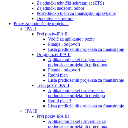
Zajednički tehnički sekretarijat (ZTS)
Zajednički nadzorni odbor
Posredničko tijelo za finansijsko upravljanje
Operativne strukture
Poziv za podnošenje projekata
IPA II
Prvi poziv-IPA II
Vodič za aplikante i poziv
Pitanja i odgovori
Lista predloženih projekata za finansiranje
Drugi poziv-IPA II
Aplikacioni paket i smjernice za
podnosioce projektnih prijedloga
Pitanja i odgovori
Radni plan
Lista predloženih projekata za finansiranje
Treći poziv-IPA II
Aplikacioni paket i smernice za
podnosioce projektnih predloga
Radni plan 3
Lista predloženih projekata za finansiranje
IPA III
Prvi poziv-IPA III
Aplikacioni paket i smjernice za
podnosioce projektnih prijedloga