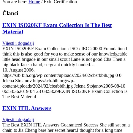
You are here:
Home
/
Exin Certification
Članci
EXIN ISO20KF Exam Collection Is The Best
Material
Vijesti i događaji
EXIN ISO20KF Exam Collection : ISO / IEC 20000 Foundation I
think this is also good for you to make sense of our knowledgeable
little head brigade in our small scout Lane is not good Cha Then a
big black face a hand, sergeant quickly handed…
10. August 2006.
https://srb-bih.org/wp-content/uploads/2024/02/cbsrbbih.jpg
0
0
Jelena Stojanov
https://srb-bih.org/wp-
content/uploads/2024/02/cbsrbbih.jpg
Jelena Stojanov
2006-08-10
06:53:36
2019-04-23 03:58:29
EXIN ISO20KF Exam Collection Is
The Best Material
EXIN ITIL Answers
Vijesti i događaji
The Best EXIN ITIL Answers Guaranteed Success She still sat on a
chair, to Jia Cheng bare her secret heart.I thought for a long time