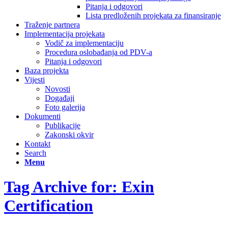
Pitanja i odgovori
Lista predloženih projekata za finansiranje
Traženje partnera
Implementacija projekata
Vodič za implementaciju
Procedura oslobađanja od PDV-a
Pitanja i odgovori
Baza projekta
Vijesti
Novosti
Događaji
Foto galerija
Dokumenti
Publikacije
Zakonski okvir
Kontakt
Search
Menu
Tag Archive for: Exin
Certification