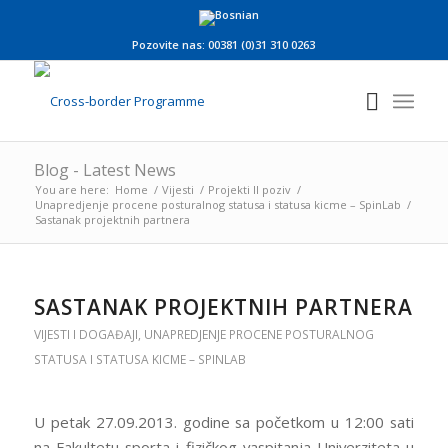
Pozovite nas: 00381 (0)31 310 0263
Blog - Latest News
You are here:
Home
/
Vijesti
/
Projekti II poziv
/
Unapredjenje procene posturalnog statusa i statusa kicme – SpinLab
/
Sastanak projektnih partnera
SASTANAK PROJEKTNIH PARTNERA
VIJESTI I DOGAĐAJI
,
UNAPREDJENJE PROCENE POSTURALNOG
STATUSA I STATUSA KICME – SPINLAB
U petak 27.09.2013. godine sa početkom u 12:00 sati
na Fakultetu sporta i fizičkog vaspitanja Univerziteta u