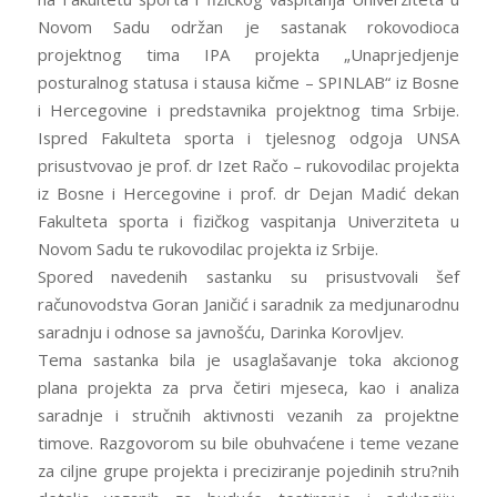
Novom Sadu održan je sastanak rokovodioca
projektnog tima IPA projekta „Unaprjedjenje
posturalnog statusa i stausa kičme – SPINLAB“ iz Bosne
i Hercegovine i predstavnika projektnog tima Srbije.
Ispred Fakulteta sporta i tjelesnog odgoja UNSA
prisustvovao je prof. dr Izet Račo – rukovodilac projekta
iz Bosne i Hercegovine i prof. dr Dejan Madić dekan
Fakulteta sporta i fizičkog vaspitanja Univerziteta u
Novom Sadu te rukovodilac projekta iz Srbije.
Spored navedenih sastanku su prisustvovali šef
računovodstva Goran Janičić i saradnik za medjunarodnu
saradnju i odnose sa javnošću, Darinka Korovljev.
Tema sastanka bila je usaglašavanje toka akcionog
plana projekta za prva četiri mjeseca, kao i analiza
saradnje i stručnih aktivnosti vezanih za projektne
timove. Razgovorom su bile obuhvaćene i teme vezane
za ciljne grupe projekta i preciziranje pojedinih stru?nih