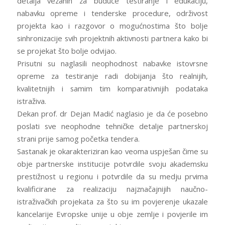
detalja vezanih za buduće testiranje i edukaciju,
nabavku opreme i tenderske procedure, održivost
projekta kao i razgovor o mogućnostima što bolje
sinhronizacije svih projektnih aktivnosti partnera kako bi
se projekat što bolje odvijao.
Prisutni su naglasili neophodnost nabavke istovrsne
opreme za testiranje radi dobijanja što realnijih,
kvalitetnijih i samim tim komparativnijih podataka
istraživa.
Dekan prof. dr Dejan Madić naglasio je da će posebno
poslati sve neophodne tehničke detalje partnerskoj
strani prije samog početka tendera.
Sastanak je okarakteriziran kao veoma uspješan čime su
obje partnerske institucije potvrdile svoju akademsku
prestižnost u regionu i potvrdile da su medju prvima
kvalificirane za realizaciju najznačajnijih naučno-
istraživačkih projekata za što su im povjerenje ukazale
kancelarije Evropske unije u obje zemlje i povjerile im