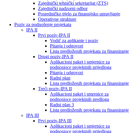
Zajednički tehnički sekretarijat (ZTS)
Zajednički nadzorni odbor
Posredničko tijelo za finansijsko upravljanje
Operativne strukture
Poziv za podnošenje projekata
IPA II
Prvi poziv-IPA II
Vodič za aplikante i poziv
Pitanja i odgovori
Lista predloženih projekata za finansiranje
Drugi poziv-IPA II
Aplikacioni paket i smjernice za
podnosioce projektnih prijedloga
Pitanja i odgovori
Radni plan
Lista predloženih projekata za finansiranje
Treći poziv-IPA II
Aplikacioni paket i smernice za
podnosioce projektnih predloga
Radni plan 3
Lista predloženih projekata za finansiranje
IPA III
Prvi poziv-IPA III
Aplikacioni paket i smjernice za
podnosioce projektnih prijedloga