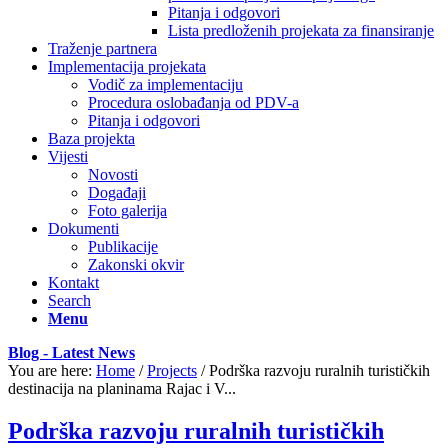
Pitanja i odgovori
Lista predloženih projekata za finansiranje
Traženje partnera
Implementacija projekata
Vodič za implementaciju
Procedura oslobađanja od PDV-a
Pitanja i odgovori
Baza projekta
Vijesti
Novosti
Događaji
Foto galerija
Dokumenti
Publikacije
Zakonski okvir
Kontakt
Search
Menu
Blog - Latest News
You are here:
Home
/
Projects
/
Podrška razvoju ruralnih turističkih
destinacija na planinama Rajac i V...
Podrška razvoju ruralnih turističkih