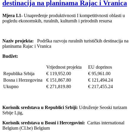
destinacija na planinama Rajac i Vranica
Mjera I.1-
Unapređenje produktivnosti I kompetitivnosti oblasti u
pogledu ekonomskih, ruralnih, kulturnih i prirodnih resursa
Naziv projekta:
Podrška razvoju ruralnih turističkih destinacija na
planinama Rajac i Vranica
Budžet:
Vrijednost projekta
EU doprinos
Republika Srbija
€ 119,952.00
€ 95,961.00
Bosna i Herzegovina
€ 151,867.80
€ 121,494.24
Ukupno
€ 271,819.80
€ 217,455.24
Korisnik sredstava u Republici Srbiji:
Udruženje Seoski turizam
Srbije Ljig,
Korisnik sredstava u Bosni i Hercegovini:
Caritas international
Belgium (CI.be) Belgium