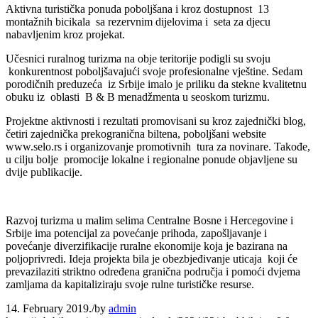
Aktivna turistička ponuda poboljšana i kroz dostupnost 13
montažnih bicikala sa rezervnim dijelovima i seta za djecu
nabavljenim kroz projekat.
Učesnici ruralnog turizma na obje teritorije podigli su svoju
konkurentnost poboljšavajući svoje profesionalne vještine. Sedam
porodičnih preduzeća iz Srbije imalo je priliku da stekne kvalitetnu
obuku iz oblasti B & B menadžmenta u seoskom turizmu.
Projektne aktivnosti i rezultati promovisani su kroz zajednički blog,
četiri zajednička prekogranična biltena, poboljšani website
www.selo.rs i organizovanje promotivnih tura za novinare. Takođe,
u cilju bolje promocije lokalne i regionalne ponude objavljene su
dvije publikacije.
Razvoj turizma u malim selima Centralne Bosne i Hercegovine i
Srbije ima potencijal za povećanje prihoda, zapošljavanje i
povećanje diverzifikacije ruralne ekonomije koja je bazirana na
poljoprivredi. Ideja projekta bila je obezbjeđivanje uticaja koji će
prevazilaziti striktno određena granična područja i pomoći dvjema
zamljama da kapitaliziraju svoje rulne turističke resurse.
14. February 2019.
/
by
admin