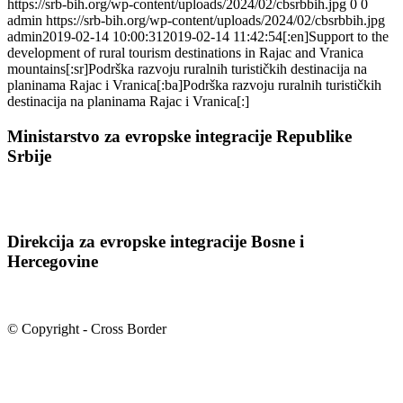
https://srb-bih.org/wp-content/uploads/2024/02/cbsrbbih.jpg
0
0
admin
https://srb-bih.org/wp-content/uploads/2024/02/cbsrbbih.jpg
admin
2019-02-14 10:00:31
2019-02-14 11:42:54
[:en]Support to the
development of rural tourism destinations in Rajac and Vranica
mountains[:sr]Podrška razvoju ruralnih turističkih destinacija na
planinama Rajac i Vranica[:ba]Podrška razvoju ruralnih turističkih
destinacija na planinama Rajac i Vranica[:]
Ministarstvo za evropske integracije Republike
Srbije
Direkcija za evropske integracije Bosne i
Hercegovine
© Copyright - Cross Border