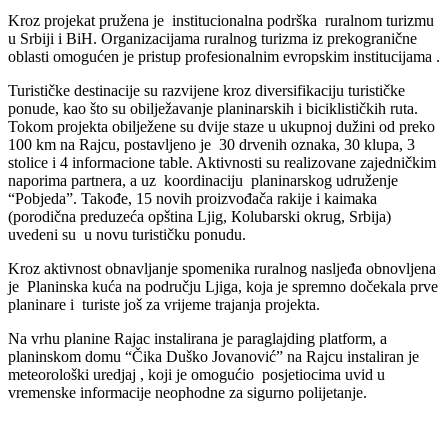
Kroz projekat pružena je institucionalna podrška ruralnom turizmu
u Srbiji i BiH. Organizacijama ruralnog turizma iz prekogranične
oblasti omogućen je pristup profesionalnim evropskim institucijama .
Turističke destinacije su razvijene kroz diversifikaciju turističke
ponude, kao što su obilježavanje planinarskih i biciklističkih ruta.
Tokom projekta obilježene su dvije staze u ukupnoj dužini od preko
100 km na Rajcu, postavljeno je 30 drvenih oznaka, 30 klupa, 3
stolice i 4 informacione table. Aktivnosti su realizovane zajedničkim
naporima partnera, a uz koordinaciju planinarskog udruženje
“Pobjeda”. Takođe, 15 novih proizvođača rakije i kaimaka
(porodična preduzeća opština Ljig, Кolubarski okrug, Srbija)
uvedeni su u novu turističku ponudu.
Kroz aktivnost obnavljanje spomenika ruralnog nasljeđa obnovljena
je Planinska kuća na području Ljiga, koja je spremno dočekala prve
planinare i turiste još za vrijeme trajanja projekta.
Na vrhu planine Rajac instalirana je paraglajding platform, a
planinskom domu “Čika Duško Jovanović” na Rajcu instaliran je
meteorološki uredjaj , koji je omogućio posjetiocima uvid u
vremenske informacije neophodne za sigurno polijetanje.