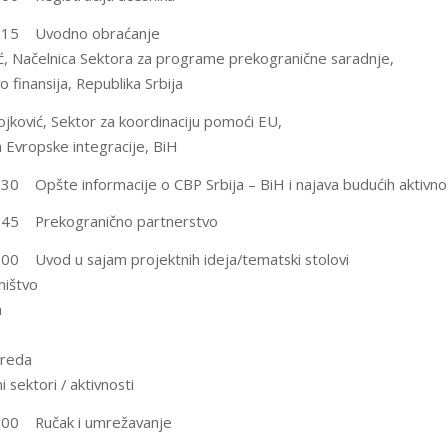
1.15 Uvodno obraćanje
ć, Načelnica Sektora za programe prekogranične saradnje,
o finansija, Republika Srbija
ojković, Sektor za koordinaciju pomoći EU,
a Evropske integracije, BiH
.30 Opšte informacije o CBP Srbija – BiH i najava budućih aktivno
1.45 Prekogranično partnerstvo
.00 Uvod u sajam projektnih ideja/tematski stolovi
ništvo
a
vreda
i sektori / aktivnosti
.00 Ručak i umrežavanje