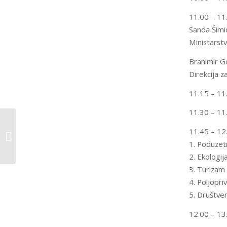
11.00 – 1
Sanda Šimi
Ministarstv
Branimir G
Direkcija z
11.15 – 11
11.30 – 1
IIA IIA-CCSA Exam Collection :
11.45 – 12
Certification in Control Self-
1. Poduzet
Assessment
2. Ekologij
3. Turizam
4. Poljopri
5. Društven
12.00 – 13