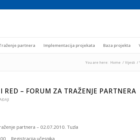
Traženje partnera
Implementacija projekata
Baza projekta
You are here:
Home
/
Vijesti
/
I RED – FORUM ZA TRAŽENJE PARTNERA
GAĐAJI
raženje partnera – 02.07.2010. Tuzla
.00 Registracija učesnika