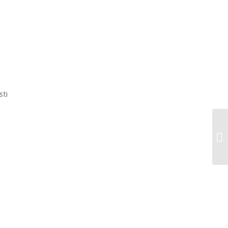
sti
Fo