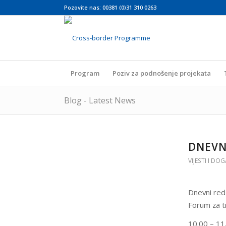
Pozovite nas: 00381 (0)31 310 0263
Program
Poziv za podnošenje projekata
Blog - Latest News
DNEVN
VIJESTI I DO
Dnevni red
Forum za t
10.00 – 11