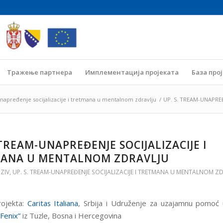
Тражење партнера
Имплементација пројеката
База про
napređenje socijalizacije i tretmana u mentalnom zdravlju
/
UP. S. TREAM-UNAPREĐ
 TREAM-UNAPREĐENJE SOCIJALIZACIJE I
ANA U MENTALNOM ZDRAVLJU
OZIV
,
UP. S. TREAM-UNAPREĐENJE SOCIJALIZACIJE I TRETMANA U MENTALNOM Z
projekta:
Caritas Italiana
, Srbija i Udruženje za uzajamnu pomoć
“Fenix”
iz Tuzle, Bosna i Hercegovina