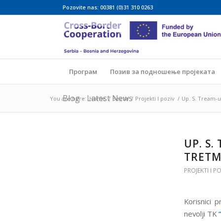
Pozovite nas: 00381 (0)31 310 0263
Програм
Позив за подношење пројеката
Blog - Latest News
You are here:
Home
/
Вести
/
Projekti I poziv
/
Up. S. Tream-u
UP. S.
TRETM
PROJEKTI I P
Korisnici 
nevolji TK