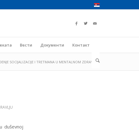
јеката
Вести
Документи
Контакт
ENJE SOCIJALIZACIJE I TRETMANA U MENTALNOM ZDRAVLJ...
DRAVLJU
 u duševnoj