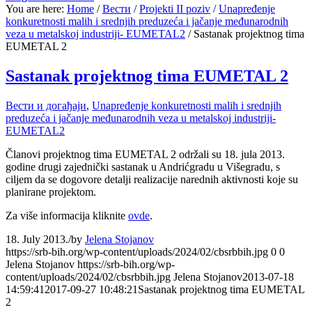
You are here:
Home
/
Вести
/
Projekti II poziv
/
Unapređenje
konkuretnosti malih i srednjih preduzeća i jačanje međunarodnih
veza u metalskoj industriji- EUMETAL2
/
Sastanak projektnog tima
EUMETAL 2
Sastanak projektnog tima EUMETAL 2
Вести и догађаји
,
Unapređenje konkuretnosti malih i srednjih
preduzeća i jačanje međunarodnih veza u metalskoj industriji-
EUMETAL2
Članovi projektnog tima EUMETAL 2 održali su 18. jula 2013.
godine drugi zajednički sastanak u Andrićgradu u Višegradu, s
ciljem da se dogovore detalji realizacije narednih aktivnosti koje su
planirane projektom.
Za više informacija kliknite
ovde
.
18. July 2013.
/
by
Jelena Stojanov
https://srb-bih.org/wp-content/uploads/2024/02/cbsrbbih.jpg
0
0
Jelena Stojanov
https://srb-bih.org/wp-
content/uploads/2024/02/cbsrbbih.jpg
Jelena Stojanov
2013-07-18
14:59:41
2017-09-27 10:48:21
Sastanak projektnog tima EUMETAL
2