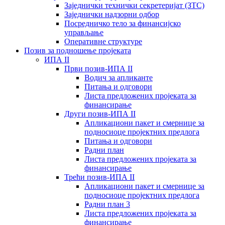
Заједнички технички секретеријат (ЗТС)
Заједнички надзорни одбор
Посредничко тело за финансијско
управљање
Oперативне структуре
Позив за подношење пројеката
ИПА II
Први позив-ИПА II
Водич за апликанте
Питања и одговори
Листа предложених пројеката за
финансирање
Други позив-ИПА II
Апликациони пакет и смернице за
подносиоце пројектних предлога
Питања и одговори
Радни план
Листа предложених пројеката за
финансирање
Трећи позив-ИПА II
Апликациони пакет и смернице за
подносиоце пројектних предлога
Радни план 3
Листа предложених пројеката за
финансирање