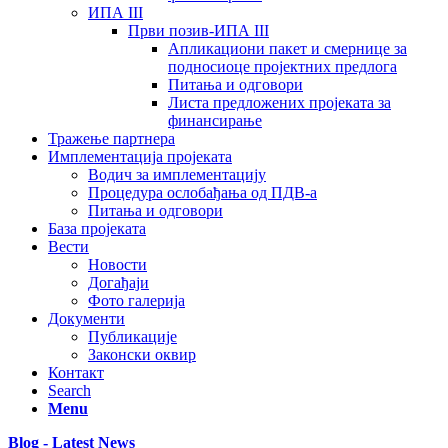
ИПА III
Први позив-ИПА III
Апликациони пакет и смернице за
подносиоце пројектних предлога
Питања и одговори
Листа предложених пројеката за
финансирање
Тражење партнера
Имплементација пројеката
Водич за имплементацију
Процедура ослобађања од ПДВ-а
Питања и одговори
База пројеката
Вести
Новости
Догађаји
Фото галерија
Документи
Публикације
Законски оквир
Контакт
Search
Menu
Blog - Latest News