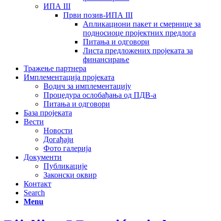
ИПА III
Први позив-ИПА III
Апликациони пакет и смернице за
подносиоце пројектних предлога
Питања и одговори
Листа предложених пројеката за
финансирање
Тражење партнера
Имплементација пројеката
Водич за имплементацију
Процедура ослобађања од ПДВ-а
Питања и одговори
База пројеката
Вести
Новости
Догађаји
Фото галерија
Документи
Публикације
Законски оквир
Контакт
Search
Menu