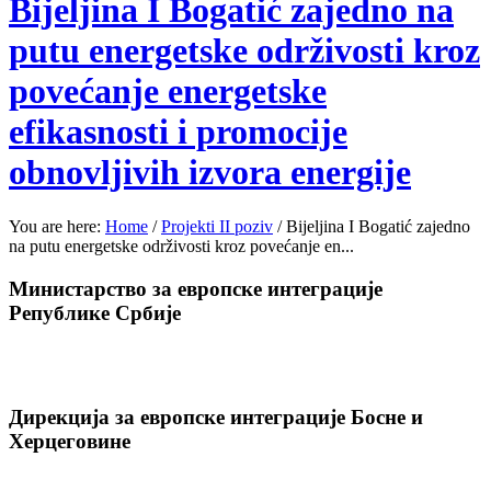
Bijeljina I Bogatić zajedno na
putu energetske održivosti kroz
povećanje energetske
efikasnosti i promocije
obnovljivih izvora energije
You are here:
Home
/
Projekti II poziv
/
Bijeljina I Bogatić zajedno
na putu energetske održivosti kroz povećanje en...
Министарство за европске интеграције
Републике Србије
Дирекција за европске интеграције Босне и
Херцеговине