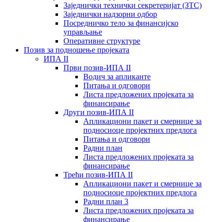
Заједнички технички секретеријат (ЗТС)
Заједнички надзорни одбор
Посредничко тело за финансијско
управљање
Oперативне структуре
Позив за подношење пројеката
ИПА II
Први позив-ИПА II
Водич за апликанте
Питања и одговори
Листа предложених пројеката за
финансирање
Други позив-ИПА II
Апликациони пакет и смернице за
подносиоце пројектних предлога
Питања и одговори
Радни план
Листа предложених пројеката за
финансирање
Трећи позив-ИПА II
Апликациони пакет и смернице за
подносиоце пројектних предлога
Радни план 3
Листа предложених пројеката за
финансирање