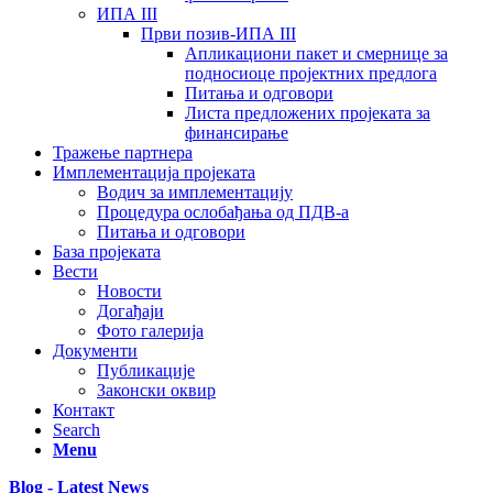
ИПА III
Први позив-ИПА III
Апликациони пакет и смернице за
подносиоце пројектних предлога
Питања и одговори
Листа предложених пројеката за
финансирање
Тражење партнера
Имплементација пројеката
Водич за имплементацију
Процедура ослобађања од ПДВ-а
Питања и одговори
База пројеката
Вести
Новости
Догађаји
Фото галерија
Документи
Публикације
Законски оквир
Контакт
Search
Menu
Blog - Latest News