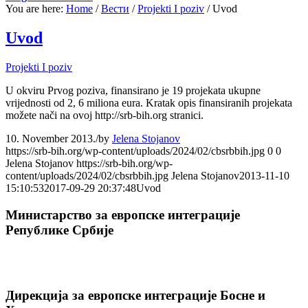
You are here:
Home
/
Вести
/
Projekti I poziv
/
Uvod
Uvod
Projekti I poziv
U okviru Prvog poziva, finansirano je 19 projekata ukupne
vrijednosti od 2, 6 miliona eura. Kratak opis finansiranih projekata
možete nači na ovoj http://srb-bih.org stranici.
10. November 2013.
/
by
Jelena Stojanov
https://srb-bih.org/wp-content/uploads/2024/02/cbsrbbih.jpg
0
0
Jelena Stojanov
https://srb-bih.org/wp-
content/uploads/2024/02/cbsrbbih.jpg
Jelena Stojanov
2013-11-10
15:10:53
2017-09-29 20:37:48
Uvod
Министарство за европске интеграције
Републике Србије
Дирекција за европске интеграције Босне и