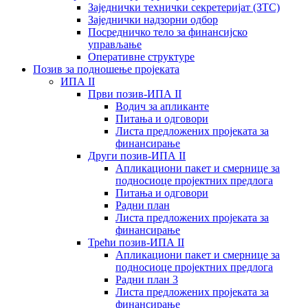
Заједнички технички секретеријат (ЗТС)
Заједнички надзорни одбор
Посредничко тело за финансијско
управљање
Oперативне структуре
Позив за подношење пројеката
ИПА II
Први позив-ИПА II
Водич за апликанте
Питања и одговори
Листа предложених пројеката за
финансирање
Други позив-ИПА II
Апликациони пакет и смернице за
подносиоце пројектних предлога
Питања и одговори
Радни план
Листа предложених пројеката за
финансирање
Трећи позив-ИПА II
Апликациони пакет и смернице за
подносиоце пројектних предлога
Радни план 3
Листа предложених пројеката за
финансирање