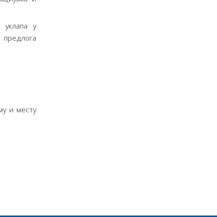
 уклапа у
 предлога
му и месту