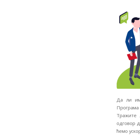
Да ли им
Програма
Тражите 
одговор д
ћемо уско