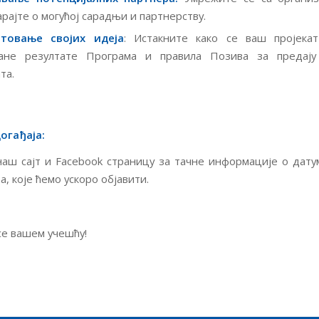
арајте о могућој сарадњи и партнерству.
нтовање својих идеја
: Истакните како се ваш пројекат
ване резултате Програма и правила Позива за предају
та.
огађаја:
аш сајт и Facebook страницу за тачне информације о дату
, које ћемо ускоро објавити.
се вашем учешћу!