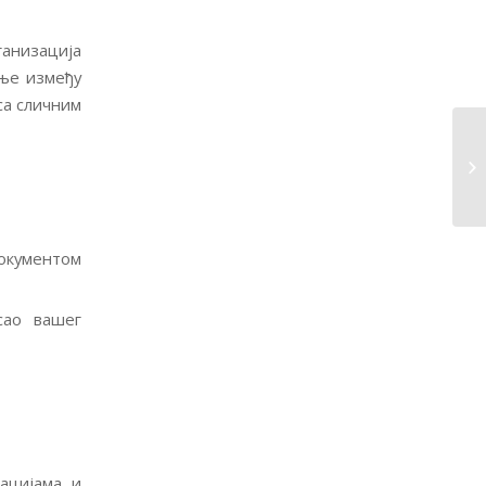
ганизација
дње између
са сличним
документом
сао вашег
ацијама и