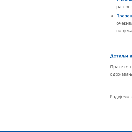
разгов
Презе
очеки
пројека
Детаљи д
Пратите н
одржавања
Радујемо 