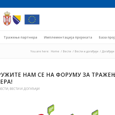
Тражење партнера
Имплементација пројеката
База про
You are here:
Home
/
Вести
/
Вести и догађаји
/
Догађаји
УЖИТЕ НАМ СЕ НА ФОРУМУ ЗА ТРАЖЕ
ЕРА!
ВЕСТИ
,
ВЕСТИ И ДОГАЂАЈИ