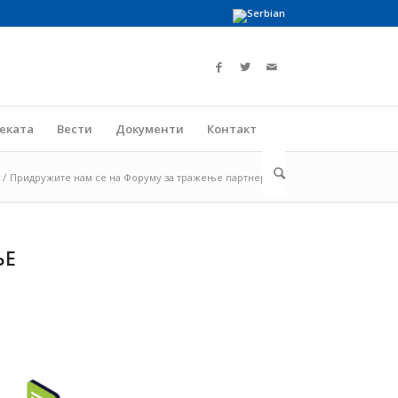
јеката
Вести
Документи
Контакт
/
Придружите нам се на Форуму за тражење партнера!...
ЊЕ