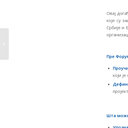
Овај дога
које су з
Србије и 
организац
Позив за исказивање
интересовања за
учешће...
Пре Фору
Проуч
који је
Дефин
пројек
Шта може
Упозн