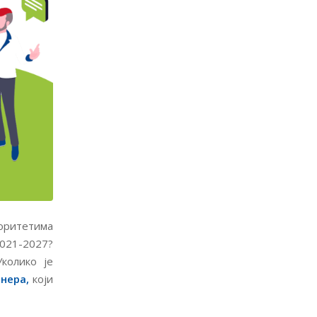
оритетима
021-2027?
колико је
нера,
који