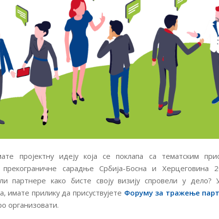
ате пројектну идеју која се поклапа са тематским при
 прекограничне сарадње Србија-Босна и Херцеговина 2
ли партнере како бисте своју визију спровели у дело? У
а, имате прилику да присуствујете
Форуму за тражење парт
ро организовати.