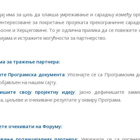
ђај има за циљ да олакша умрежавање и сарадњу између ор
аинтересоване за покретање пројеката прекограничне сара
Босне и Херцеговине. То је одлична прилика да се повежете 
ијама и истражите могућности за партнерство.
ма за тражење партнера:
ите Програмска документа
: Упознајте се са Програмским 
 објављен на нашем сајту.
ишите своју пројектну идеју
: Јасно дефинишите зами
та, циљеве и очекиване резултате у оквиру Програма.
те очекивати на Форуму:
авање потенцијалних партнера:
Умрежите се са организ