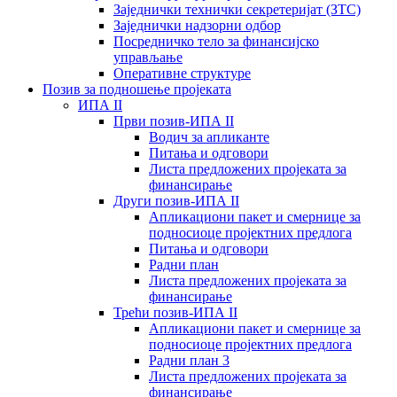
Заједнички технички секретеријат (ЗТС)
Заједнички надзорни одбор
Посредничко тело за финансијско
управљање
Oперативне структуре
Позив за подношење пројеката
ИПА II
Први позив-ИПА II
Водич за апликанте
Питања и одговори
Листа предложених пројеката за
финансирање
Други позив-ИПА II
Апликациони пакет и смернице за
подносиоце пројектних предлога
Питања и одговори
Радни план
Листа предложених пројеката за
финансирање
Трећи позив-ИПА II
Апликациони пакет и смернице за
подносиоце пројектних предлога
Радни план 3
Листа предложених пројеката за
финансирање