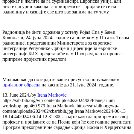
пројекат и желите да га суфинансира Европска унија, али
нисте сигурни како да га припремите – пријавите се на
радионицу и сазнајте све што вас занима на ту тему.
Радионица ће бити одржана у хотелу Ројал Спа у Бањи
Ковиљачи, 24. јуна 2024. године са почетком у 11 сати. Током
радионице, представници Министарства за европске
интеграције Републике Србије и Дирекције за европске
интеграције БИХ представиће вам Програм, као и процес
припреме пројектних предлога.
Молимо вас да потврдите ваше присуство попуњавањем
пријавног обрасца
најкасније до 21. јуна 2024. године.
13. June 2024.
/
by
Irena Markovic
https://srb-bih.org/wp-content/uploads/2024/06/Planejar-um-
workshop.jpg
460
979
Irena Markovic
https://srb-bih.org/wp-
content/uploads/2024/02/cbsrbbih.jpg
Irena Markovic
2024-06-13
18:14:44
2024-06-14 12:31:30
Сазнајте како да припремите свој
пројекат и пријавите се на Позив који ће ове године расписати
Програм прекограничне сарадње Србија-Босна и Херцеговина