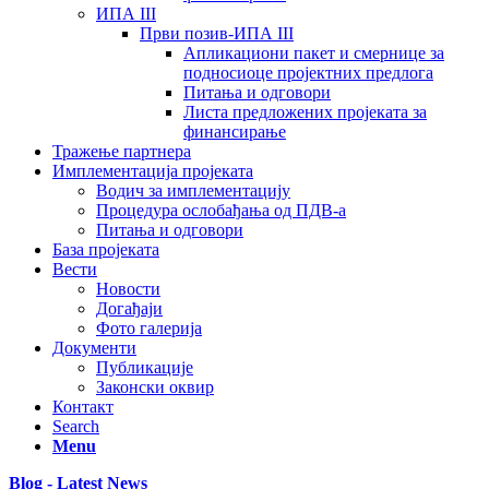
ИПА III
Први позив-ИПА III
Апликациони пакет и смернице за
подносиоце пројектних предлога
Питања и одговори
Листа предложених пројеката за
финансирање
Тражење партнера
Имплементација пројеката
Водич за имплементацију
Процедура ослобађања од ПДВ-а
Питања и одговори
База пројеката
Вести
Новости
Догађаји
Фото галерија
Документи
Публикације
Законски оквир
Контакт
Search
Menu
Blog - Latest News