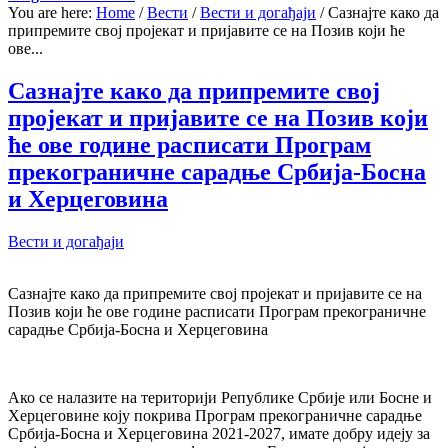
You are here:
Home
/
Вести
/
Вести и догађаји
/
Сазнајте како да
припремите свој пројекат и пријавите се на Позив који ће
ове...
Сазнајте како да припремите свој
пројекат и пријавите се на Позив који
ће ове године расписати Програм
прекограничне сарадње Србија-Босна
и Херцеговина
Вести и догађаји
Сазнајте како да припремите свој пројекат и пријавите се на
Позив који ће ове године расписати Програм прекограничне
сарадње Србија-Босна и Херцеговина
Ако се налазите на територији Републике Србије или Босне и
Херцеговине коју покрива Програм прекограничне сарадње
Србија-Босна и Херцеговина 2021-2027, имате добру идеју за