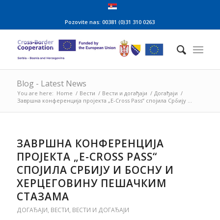
Pozovite nas: 00381 (0)31 310 0263
Blog - Latest News
You are here:
Home
/
Вести
/
Вести и догађаји
/
Догађаји
/
Завршна конференција пројекта „Е-Cross Pass“ спојила Србију ...
ЗАВРШНА КОНФЕРЕНЦИЈА
ПРОЈЕКТА „Е-CROSS PASS“
СПОЈИЛА СРБИЈУ И БОСНУ И
ХЕРЦЕГОВИНУ ПЕШАЧКИМ
СТАЗАМА
ДОГАЂАЈИ
,
ВЕСТИ
,
ВЕСТИ И ДОГАЂАЈИ