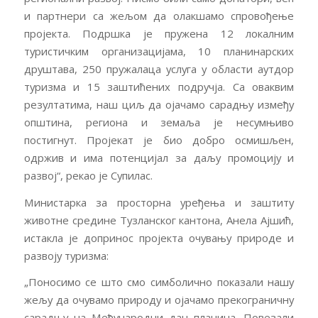
и партнери са жељом да олакшамо спровођење
пројекта. Подршка је пружена 12 локалним
туристичким организацијама, 10 планинарских
друштава, 250 пружалаца услуга у области аутдор
туризма и 15 заштићених подручја. Са оваквим
резултатима, наш циљ да ојачамо сарадњу између
општина, региона и земаља је несумњиво
постигнут. Пројекат је био добро осмишљен,
одржив и има потенцијал за даљу промоцију и
развој“, рекао је Супилас.
Министарка за просторна уређења и заштиту
животне средине Тузланског кантона, Анела Ајшић,
истакла је допринос пројекта очувању природе и
развоју туризма:
„Поносимо се што смо симболично показали нашу
жељу да очувамо природу и ојачамо прекограничну
сарадњу на Међународни дан планина. Повезали