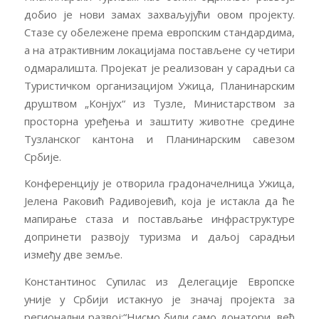
добио је нови замах захваљујући овом пројекту.
Стазе су обележене према европским стандардима,
а на атрактивним локацијама постављене су четири
одмаралишта. Пројекат је реализован у сарадњи са
Туристичком организацијом Ужица, Планинарским
друштвом „Конјух“ из Тузле, Министарством за
просторна уређења и заштиту животне средине
Тузланског кантона и Планинарским савезом
Србије.
Конференцију је отворила градоначелница Ужица,
Јелена Раковић Радивојевић, која је истакла да ће
мапирање стаза и постављање инфраструктуре
допринети развоју туризма и даљој сарадњи
између две земље.
Константинос Супилас из Делегације Европске
уније у Србији истакнуо је значај пројекта за
регионални развој:“Нисмо били само донатори, већ