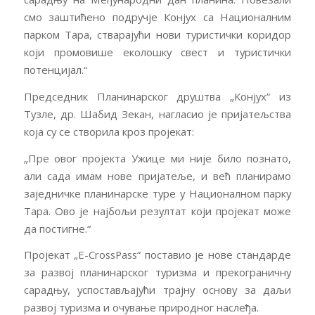
смо заштићено подручје Конјух са Националним
парком Тара, стварајући нови туристички коридор
који промовише еколошку свест и туристички
потенцијал.“
Председник Планинарског друштва „Конјух“ из
Тузле, др. Шабид Зекан, нагласио је пријатељства
која су се створила кроз пројекат:
„Пре овог пројекта Ужице ми није било познато,
али сада имам нове пријатеље, и већ планирамо
заједничке планинарске туре у Националном парку
Тара. Ово је најбољи резултат који пројекат може
да постигне.“
Пројекат „Е-CrossPass“ поставио је нове стандарде
за развој планинарског туризма и прекограничну
сарадњу, успостављајући трајну основу за даљи
развој туризма и очување природног наслеђа.