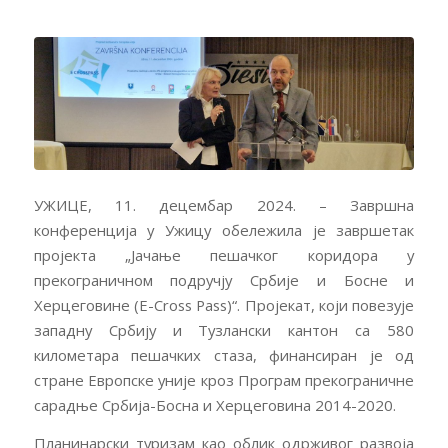
УЖИЦЕ, 11. децембар 2024. – Завршна
конференција у Ужицу обележила је завршетак
пројекта „Јачање пешачког коридора у
прекограничном подручју Србије и Босне и
Херцеговине (Е-Cross Pass)“. Пројекат, који повезује
западну Србију и Тузлански кантон са 580
километара пешачких стаза, финансиран је од
стране Европске уније кроз Програм прекограничне
сарадње Србија-Босна и Херцеговина 2014-2020.
Планинарски туризам као облик одрживог развоја