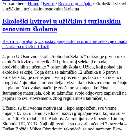
You are here:
Home
/
Вести
/
Вести и догађаји
/
Ekološki kvizovi
u užičkim i tuzlanskim osnovnim školama
Ekološki kvizovi u užičkim i tuzlanskim
osnovnim školama
Вести и догађаји
,
Uspostavljanje sistema primarne selekcije otpada
u školama u Užicu i Tuzli
4. juna U Osnovnoj školi „Slobodan Sekulić“ održan je prvi u nizu
ekoloških kvizova o reciklaži i primarnoj selekciji otpada,
predvidjenih za učenike 7 osnovnih škola u Užicu, koji pohadjaju
ekološke sekcije. Toga dana se takmičilo 12 učenika u 6 parova,
kroz kviz koji je osmišljen u vidu prezentacije, tako da su učenici
mogli da čuju pitanja od voditelja kviza i da ih istovremeno pročitaju
na platnu. Na ovakav način je značajno smanjena količina
štampanog materijala, dok su takmičari svoje odgovore zapisivali na
papiru i to svi istovremeno, zbog regularnosti takmičenja.
Učenici su bili veoma motivisani i lepo raspoloženi sve vreme
trajanja kviza, o čemu svedoče i nazivi grupa/parova u kojima su se
takmičili: Eko-klub, JKP Bioktoš, Aluminijumske limenke, Limun,
Sloboda UE, YUB. Najbolji rezultat su ostvarili učenici 7. razreda –
Dušan Božić i Milica Obradović, takmičeći se pod nazivom Eko-