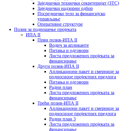
Заједнички технички секретеријат (ЗТС)
Заједнички надзорни одбор
Посредничко тело за финансијско
управљање
Oперативне структуре
Позив за подношење пројеката
ИПА II
Први позив-ИПА II
Водич за апликанте
Питања и одговори
Листа предложених пројеката за
финансирање
Други позив-ИПА II
Апликациони пакет и смернице за
подносиоце пројектних предлога
Питања и одговори
Радни план
Листа предложених пројеката за
финансирање
Трећи позив-ИПА II
Апликациони пакет и смернице за
подносиоце пројектних предлога
Радни план 3
Листа предложених пројеката за
финансирање