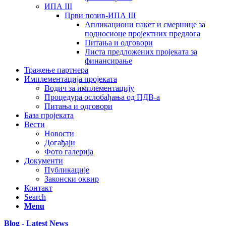
ИПА III
Први позив-ИПА III
Апликациони пакет и смернице за
подносиоце пројектних предлога
Питања и одговори
Листа предложених пројеката за
финансирање
Тражење партнера
Имплементација пројеката
Водич за имплементацију
Процедура ослобађања од ПДВ-а
Питања и одговори
База пројеката
Вести
Новости
Догађаји
Фото галерија
Документи
Публикације
Законски оквир
Контакт
Search
Menu
Blog - Latest News