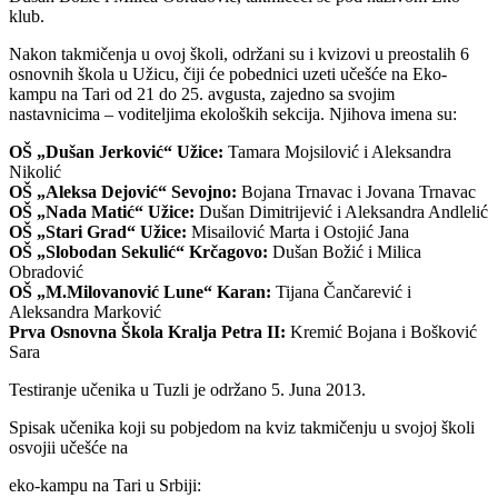
klub.
Nakon takmičenja u ovoj školi, održani su i kvizovi u preostalih 6
osnovnih škola u Užicu, čiji će pobednici uzeti učešće na Eko-
kampu na Tari od 21 do 25. avgusta, zajedno sa svojim
nastavnicima – voditeljima ekoloških sekcija. Njihova imena su:
OŠ „Dušan Jerković“ Užice:
Tamara Mojsilović i Aleksandra
Nikolić
OŠ „Aleksa Dejović“ Sevojno:
Bojana Trnavac i Jovana Trnavac
OŠ „Nada Matić“ Užice:
Dušan Dimitrijević i Aleksandra Andlelić
OŠ „Stari Grad“ Užice:
Misailović Marta i Ostojić Jana
OŠ „Slobodan Sekulić“ Krčagovo:
Dušan Božić i Milica
Obradović
OŠ „M.Milovanović Lune“ Karan:
Tijana Čančarević i
Aleksandra Marković
Prva Osnovna Škola Kralja Petra II:
Kremić Bojana i Bošković
Sara
Testiranje učenika u Tuzli je održano 5. Juna 2013.
Spisak učenika koji su pobjedom na kviz takmičenju u svojoj školi
osvojii učešće na
eko-kampu na Tari u Srbiji: