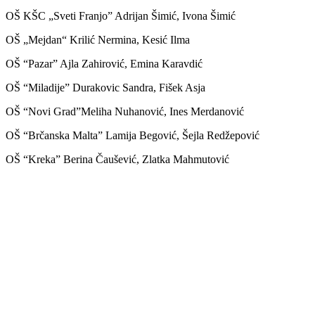
OŠ KŠC „Sveti Franjo” Adrijan Šimić, Ivona Šimić
OŠ „Mejdan“ Krilić Nermina, Kesić Ilma
OŠ “Pazar” Ajla Zahirović, Emina Karavdić
OŠ “Miladije” Durakovic Sandra, Fišek Asja
OŠ “Novi Grad”Meliha Nuhanović, Ines Merdanović
OŠ “Brčanska Malta” Lamija Begović, Šejla Redžepović
OŠ “Kreka” Berina Čaušević, Zlatka Mahmutović