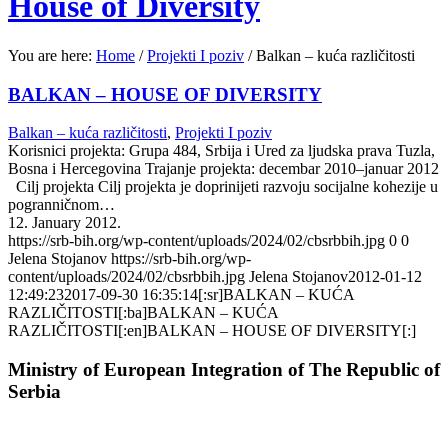
House of Diversity
You are here:
Home
/
Projekti I poziv
/
Balkan – kuća različitosti
BALKAN – HOUSE OF DIVERSITY
Balkan – kuća različitosti
,
Projekti I poziv
Korisnici projekta: Grupa 484, Srbija i Ured za ljudska prava Tuzla,
Bosna i Hercegovina Trajanje projekta: decembar 2010–januar 2012
Cilj projekta Cilj projekta je doprinijeti razvoju socijalne kohezije u
pogranničnom…
12. January 2012.
https://srb-bih.org/wp-content/uploads/2024/02/cbsrbbih.jpg
0
0
Jelena Stojanov
https://srb-bih.org/wp-
content/uploads/2024/02/cbsrbbih.jpg
Jelena Stojanov
2012-01-12
12:49:23
2017-09-30 16:35:14
[:sr]BALKAN – KUĆA
RAZLIČITOSTI[:ba]BALKAN – KUĆA
RAZLIČITOSTI[:en]BALKAN – HOUSE OF DIVERSITY[:]
Ministry of European Integration of The Republic of
Serbia